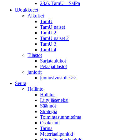
23.6. TamU – SalPa
Joukkueet
Aikuiset
TamU
TamU naiset
TamU 2
TamU naiset 2
TamU 3
TamU 4
Tilastot
Sarjataulukot
Pelaajatilastot
juniorit
junnusivustolle >>
Seura
Hallinto
Hallitus
Liity jäseneksi
Säännöt
Strategia
Toimintasuunnitelma
Osakeanti
Tarina
Materiaalipankki
Häirintä­yhdyshenkilö