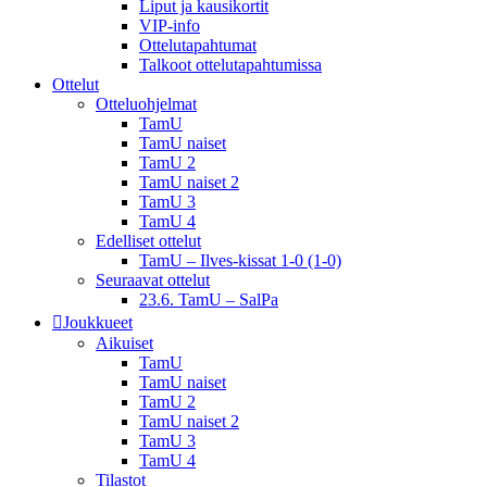
Liput ja kausikortit
VIP-info
Ottelutapahtumat
Talkoot ottelu­tapahtumissa
Ottelut
Otteluohjelmat
TamU
TamU naiset
TamU 2
TamU naiset 2
TamU 3
TamU 4
Edelliset ottelut
TamU – Ilves-kissat 1-0 (1-0)
Seuraavat ottelut
23.6. TamU – SalPa
Joukkueet
Aikuiset
TamU
TamU naiset
TamU 2
TamU naiset 2
TamU 3
TamU 4
Tilastot