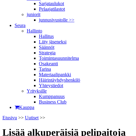
Sarjataulukot
Pelaajatilastot
juniorit
junnusivustolle >>
Seura
Hallinto
Hallitus
Liity jäseneksi
Säännöt
Strategia
Toimintasuunnitelma
Osakeanti
Tarina
Materiaalipankki
Häirintä­yhdyshenkilö
Yhteystiedot
Yrityksille
Kumppanuus
Business Club
Kauppa
Etusivu
>>
Uutiset
>>
Lisää alkuperäisiä peli­paitoja