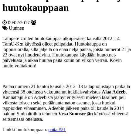
huuto­kauppaan
09/02/2017
Uutinen
Tampere United huutokauppaa alkuperäiset kausilla 2012–14
TamU-K:n käytössä olleet pelipaidat. Huutokauppa on
loppusuoralla, sillä jäljellä on enää neljä paitaa, joista numerot 21 ja
23 ovat nyt huudettavina. Huutokauppa käydään huuto.net-
palvelussa ja aikaa huutaa paita kotiin on viikon verran. Kovin
huuto voittakoon!
Paitaa numero 21 kantoi kausilla 2012–13 laitapuolustajan paikalla
yhteensä 38 ottelussa vakuuttanut irakilaisvahvistus
Alaa Adeeb
.
Kannattajille on Adeebista jäänyt erityisesti mieleen tasainen peli
viikosta toiseen sekä peräänantamaton asenne, josta huokui
tappioiden vihaaminen. Adeebin jälkeen paita oli kaudella 2014
paluun Sinipaitoihin tehneen
Vesa Suonsyrjän
käytössä yhteensä
seitsemässä ottelussa.
Linkki huutokauppaan:
paita #21