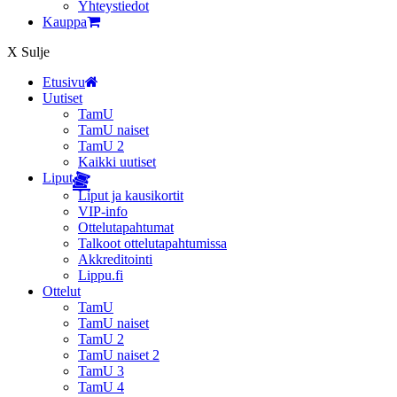
Yhteystiedot
Kauppa
X
Sulje
Etusivu
Uutiset
TamU
TamU naiset
TamU 2
Kaikki uutiset
Liput
Liput ja kausikortit
VIP-info
Ottelutapahtumat
Talkoot ottelutapahtumissa
Akkreditointi
Lippu.fi
Ottelut
TamU
TamU naiset
TamU 2
TamU naiset 2
TamU 3
TamU 4