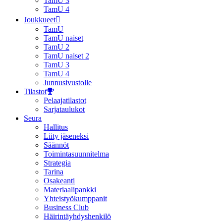
TamU 3
TamU 4
Joukkueet
TamU
TamU naiset
TamU 2
TamU naiset 2
TamU 3
TamU 4
Junnusivustolle
Tilastot
Pelaajatilastot
Sarjataulukot
Seura
Hallitus
Liity jäseneksi
Säännöt
Toimintasuunnitelma
Strategia
Tarina
Osakeanti
Materiaalipankki
Yhteistyö­kumppanit
Business Club
Häirintä­yhdyshenkilö