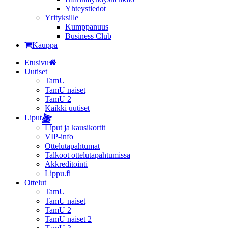
Yhteystiedot
Yrityksille
Kumppanuus
Business Club
Kauppa
Etusivu
Uutiset
TamU
TamU naiset
TamU 2
Kaikki uutiset
Liput
Liput ja kausikortit
VIP-info
Ottelutapahtumat
Talkoot ottelutapahtumissa
Akkreditointi
Lippu.fi
Ottelut
TamU
TamU naiset
TamU 2
TamU naiset 2