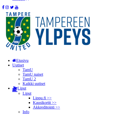
Etusivu
Uutiset
TamU
TamU naiset
TamU 2
Kaikki uutiset
Liput
Liput
Lippu.fi >>
Kausikortit >>
Akkreditointi >>
Info