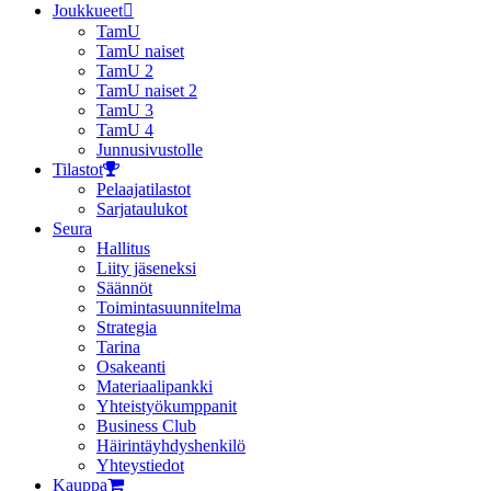
Joukkueet
TamU
TamU naiset
TamU 2
TamU naiset 2
TamU 3
TamU 4
Junnusivustolle
Tilastot
Pelaajatilastot
Sarjataulukot
Seura
Hallitus
Liity jäseneksi
Säännöt
Toimintasuunnitelma
Strategia
Tarina
Osakeanti
Materiaalipankki
Yhteistyö­kumppanit
Business Club
Häirintä­yhdyshenkilö
Yhteystiedot
Kauppa