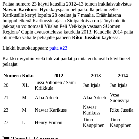
Paitaa numero 23 käytti kausilla 2012–13 toinen irakilaisvahvistus
Nawar Karikuss
. Hyökkäyspään pelipaikoilla pelanneelle
Karikusille kertyi lopulta 28 ottelua ja 7 maalia. Eräänlaisena
huippuhetkenä Karikussin ajasta Sinipaidoissa on jäänyt mieliin
jatkoajan voittomaali Viialan Peli-Veikkoja vastaan SUomen
Regions’ Cupin avausottelussa kaudella 2013. Kaudella 2014 paita
oli melko vähälle peliajalle jääneen
Riku Jussilan
käytössä.
Linkki huutokauppaan:
paita #23
Kaikki myyntiin vielä tulevat paidat ja niitä eri kausilla käyttäneet
pelaajat:
Numero
Koko
2012
2013
2014
Jussi Vihonen / Sami
20
XL
Jan Irjala
Jan Irjala
Kriikkula
Vesa
21
M
Alaa Adeeb
Alaa Adeeb
Suonsyrjä
Nawar
23
M
Nawar Karikuss
Riku Jussila
Karikuss
Timo
Timo
27
L
Henry Friman
Kauppinen
Kauppinen