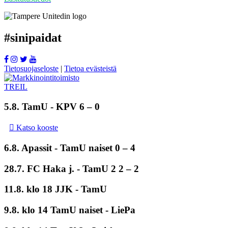
#
sinipaidat
Tietosuojaseloste
|
Tietoa evästeistä
5.8.
TamU
- KPV 6 – 0
Katso kooste
6.8. Apassit -
TamU naiset
0 – 4
28.7. FC Haka j. -
TamU 2
2 – 2
11.8. klo 18 JJK - TamU
9.8. klo 14 TamU naiset - LiePa