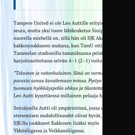
Tampere United ei ole Leo Auttille erityisen tuttu
seura, mutta yksi tuore lähi­kosketus Sinipaitoihin
nuorella miehellä on, sillä hän oli SJK Akatemian
kakkos­joukkueen mukana, kun TamU otti
Tammelan stadionilla tammikuussa pelatussa
harjoitus­ottelussa selvän 4–1 (2–1) voiton.
”Tekninen ja voitonhaluinen. Siinä on varmasti kaksi
parasta sanaa kuvailemaan minua. Pystyn varmasti
tuomaan hyökkäys­peliin uhkaa ja tilanteita”
, toteaa
Leo Autti kysyttäessä millainen pelaaja hän on.
Seinäjoella Autti oli ympäristössä, jossa uralla
etenemisen mahdollisuudet olivat hyvät, onhan
SJK:lla joukkueet Kakkosen lisäksi myös
Ykkösliigassa ja Veikkausliigassa.