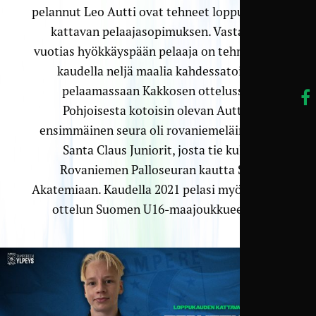
pelannut Leo Autti ovat tehneet loppu­kauden
kattavan pelaaja­­sopimuksen. Vasta 18-
vuotias hyökkäyspään pelaaja on tehnyt tällä
kaudella neljä maalia kahdessa­toista
pelaamassaan Kakkosen ottelussa.
Pohjoisesta kotoisin olevan Auttin
ensimmäinen seura oli rovaniemeläinen FC
Santa Claus Juniorit, josta tie kulki
Rovaniemen Palloseuran kautta SJK
Akatemiaan. Kaudella 2021 pelasi myös yhden
ottelun Suomen U16-maajoukkueessa.