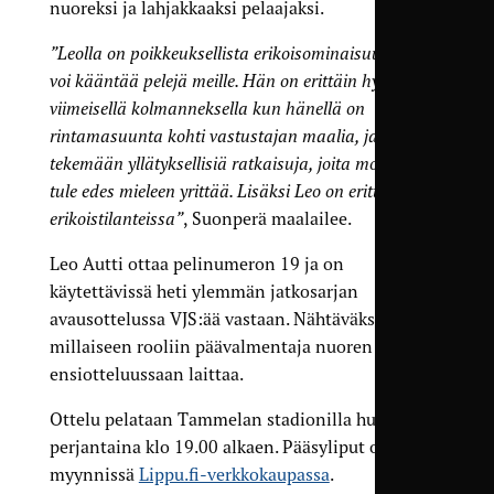
nuoreksi ja lahjakkaaksi pelaajaksi.
”Leolla on poikkeuksellista erikoisominaisuutta, joka
voi kääntää pelejä meille. Hän on erittäin hyvä
viimeisellä kolmanneksella kun hänellä on
rintamasuunta kohti vastustajan maalia, ja pystyy
tekemään yllätyksellisiä ratkaisuja, joita monella ei
tule edes mieleen yrittää. Lisäksi Leo on erittäin hyvä
erikoistilanteissa”
, Suonperä maalailee.
Leo Autti ottaa pelinumeron 19 ja on
käytettävissä heti ylemmän jatkosarjan
avausottelussa VJS:ää vastaan. Nähtäväksi jää,
millaiseen rooliin päävalmentaja nuoren pelaajan
ensiotteluussaan laittaa.
Ottelu pelataan Tammelan stadionilla huomenna
perjantaina klo 19.00 alkaen. Pääsyliput ovat
myynnissä
Lippu.fi-verkkokaupassa
.