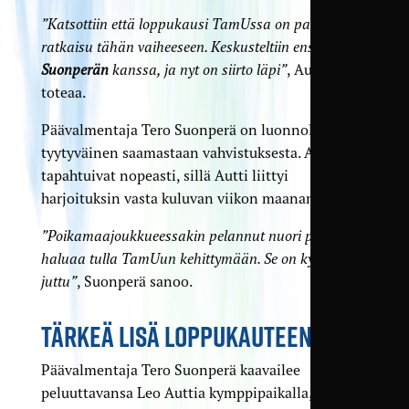
”Katsottiin että loppukausi TamUssa on paras
ratkaisu tähän vaiheeseen. Keskusteltiin ensin
Tero
Suonperän
kanssa, ja nyt on siirto läpi”
, Autti
toteaa.
Päävalmentaja Tero Suonperä on luonnollisesti
tyytyväinen saamastaan vahvistuksesta. Asiat
tapahtuivat nopeasti, sillä Autti liittyi
harjoituksin vasta kuluvan viikon maanantaina.
”Poikamaajoukkueessakin pelannut nuori pelaaja
haluaa tulla TamUun kehittymään. Se on kyllä hieno
juttu”
, Suonperä sanoo.
TÄRKEÄ LISÄ LOPPUKAUTEEN
Päävalmentaja Tero Suonperä kaavailee
peluuttavansa Leo Auttia kymppi­paikalla, ja