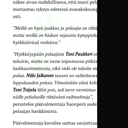
näkee aivan mahdollisena, että nuori pelaaja
murtautuu syksyn edetessä avaus­kokoonpanoon
asti.
”Meillä on hyvä joukkue ja pelaajia on riittävästi,
mutta meillä on hiukan vajausta kymppioksalla ja
hyökkäävissä rooleissa.”
”Hyökkäyspään pelaajista
Toni Paukkeri
on tulossa
takaisin, mutta on vasta toipumassa pitkästä
loukkaantumisesta, eikä vielä ole takeita milloin hän
palaa.
Niilo Jalkanen
taasen on valitettavasti
loppukauden poissa. Viimeistään siinä kohtaa kun
Toni Toijala
lähti pois, tuli tarve varmistaa että
näille pelialueille riittävästi vaihtoehtoja”
,
perustelee päävalmentaja Suonperä uuden
pelaajan hankkimista.
Päävalmentaja kuvailee uuttaa suojattiaan