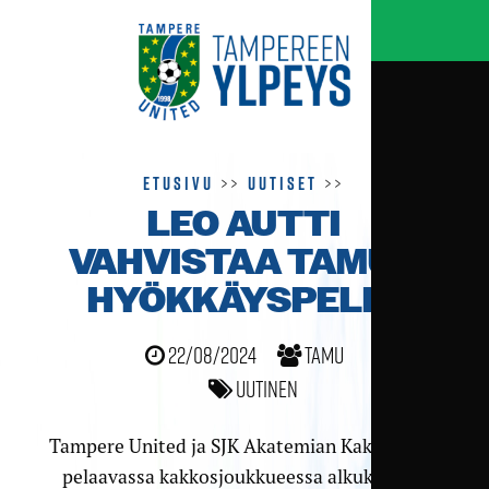
Etusivu
>>
Uutiset
>>
LEO AUTTI
VAHVISTAA TAMUN
HYÖKKÄYSPELIÄ
22/08/2024
TamU
Uutinen
Tampere United ja SJK Akatemian Kakkosessa
pelaavassa kakkos­­joukkueessa alkukauden