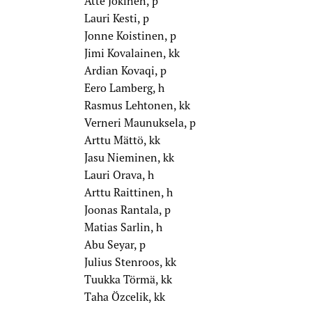
Atte Jokinen, p
Lauri Kesti, p
Jonne Koistinen, p
ri Orava
Jimi Kovalainen, kk
Ardian Kovaqi, p
Eero Lamberg, h
Rasmus Lehtonen, kk
Verneri Maunuksela, p
Arttu Mättö, kk
Jasu Nieminen, kk
Lauri Orava, h
Arttu Raittinen, h
Joonas Rantala, p
Matias Sarlin, h
Abu Seyar, p
Julius Stenroos, kk
Tuukka Törmä, kk
Taha Özcelik, kk