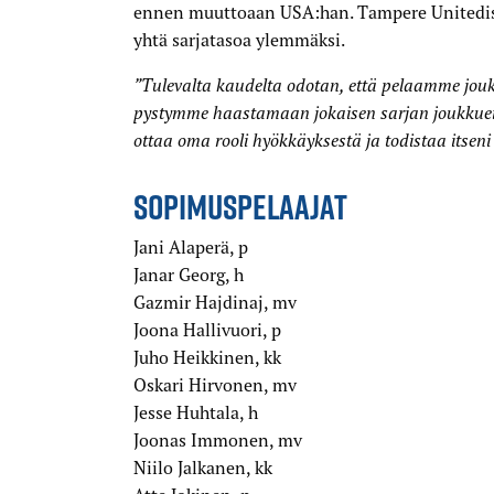
ennen muuttoaan USA:han. Tampere Unitediss
yhtä sarjatasoa ylemmäksi.
”⁠⁠Tulevalta kaudelta odotan, että pelaamme jou
pystymme haastamaan jokaisen sarjan joukkueis
ottaa oma rooli hyökkäyksestä ja todistaa itseni
SOPIMUSPELAAJAT
Jani Alaperä, p
Janar Georg, h
Gazmir Hajdinaj, mv
Joona Hallivuori, p
Juho Heikkinen, kk
Oskari Hirvonen, mv
Jesse Huhtala, h
Joonas Immonen, mv
Niilo Jalkanen, kk