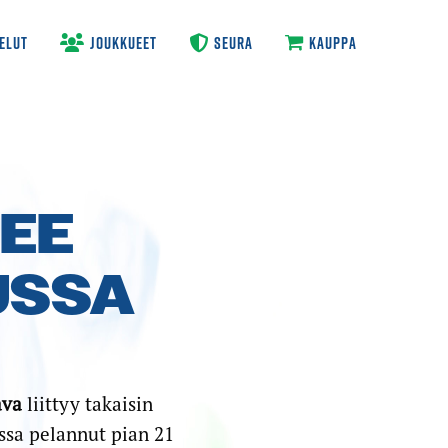
ELUT
JOUKKUEET
SEURA
KAUPPA
LEE
USSA
ava
liittyy takaisin
ssa pelannut pian 21