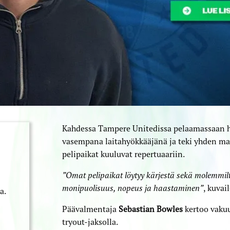
Kahdessa Tampere Unitedissa pelaamassaan ha
vasempana laitahyökkääjänä ja teki yhden m
pelipaikat kuuluvat repertuaariin.
”⁠Omat pelipaikat löytyy kärjestä sekä molemmil
monipuolisuus, nopeus ja haastaminen”
, kuvai
a.
Päävalmentaja
Sebastian Bowles
kertoo vakuu
tryout-jaksolla.