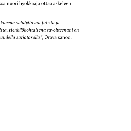
a nuori hyökkääjä ottaa askeleen
kkueena viihdyttävää futista ja
ta. Henkilökohtaisena tavoitteenani on
 uudella sarjatasolla”
, Orava sanoo.