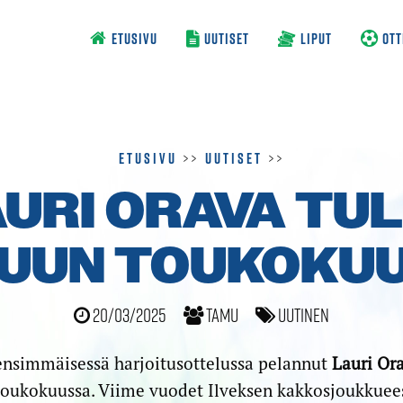
ETUSIVU
UUTISET
LIPUT
OTT
Etusivu
>>
Uutiset
>>
URI ORAVA TU
UUN TOUKOKU
20/03/2025
TamU
Uutinen
ensimmäisessä harjoitusottelussa pelannut
Lauri Or
oukokuussa. Viime vuodet Ilveksen kakkosjoukkuee