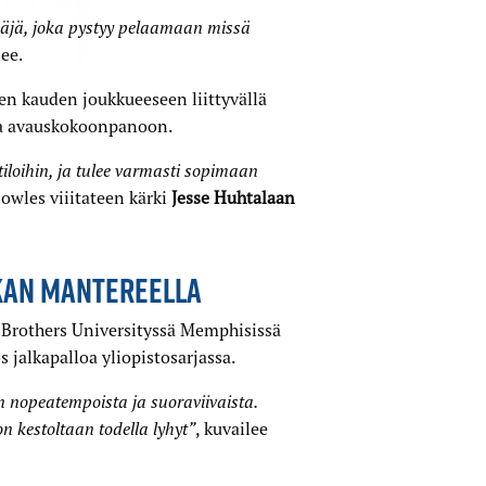
äjä, joka pystyy pelaamaan missä
lee.
en kauden joukkueeseen liittyvällä
ta avauskokoonpanoon.
tiloihin, ja tulee varmasti sopimaan
Bowles viiitateen kärki
Jesse Huhtalaan
KAN MANTEREELLA
n Brothers Universityssä Memphisissä
 jalkapalloa yliopistosarjassa.
n nopeatempoista ja suoraviivaista.
on kestoltaan todella lyhyt”
, kuvailee