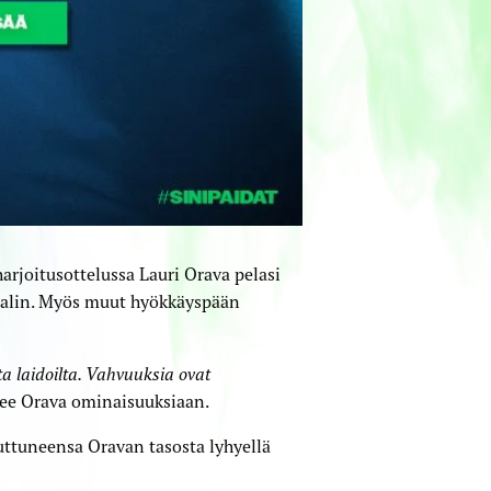
rjoitusottelussa Lauri Orava pelasi
aalin. Myös muut hyökkäyspään
ta laidoilta. Vahvuuksia ovat
lee Orava ominaisuuksiaan.
ttuneensa Oravan tasosta lyhyellä