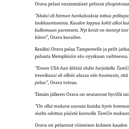
Orava pelasi ensimmäiset pelinsä yliopistosar
”Aluksi oli hieman hankaluuksia tottua pelitapaa
loukkaantumisia. Kauden loppua kohti alkoi kui
kulkemaan paremmin. Nyt kevät on mennyt tosi h
ri Orava
kiinni”
, Orava kuvailee.
Kesäksi Orava palaa Tampereelle ja pelit jat
paluuta Memphisiin elo-syyskuun vaihteessa. 
”⁠⁠Ennen USA:han lähtöä ehdin harjoitella TamU
treenikausi oli silloin alussa niin huomasin, et
pelaa”
, Orava toteaa.
Tämän jälkeen Orava on seurannut hyvillä m
”On ollut mukava seurata kuinka hyvin hommat 
malta odottaa päästä kunnolla TamUn mukaa
Orava on pelannut viimeisen kolmen kauden 