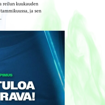
aa reilun kuukauden
o tammikuussa, ja sen
.