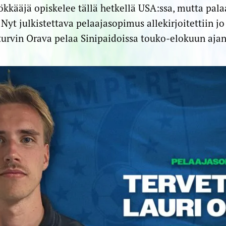
ökkääjä opiskelee tällä hetkellä USA:ssa, mutta pal
Nyt julkistettava pelaajasopimus allekirjoitettiin j
turvin Orava pelaa Sinipaidoissa touko-elokuun ajan