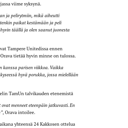
jassa viime syksynä.
n ja pelirytmiin, mikä aiheutti
tenkin paikat kestämään ja peli
yvin täällä ja olen saanut juonesta
kuvat Tampere Unitedissa ennen
Orava tietää hyvin minne on tulossa.
n kanssa parisen viikkoa. Vaikka
tä kyseessä hyvä porukka, jossa mielellään
ielin TamUn talvikauden etenemistä
ovat menneet eteenpäin jatkuvasti. En
n”
, Orava intoilee.
aikana yhteensä 24 Kakkosen ottelua