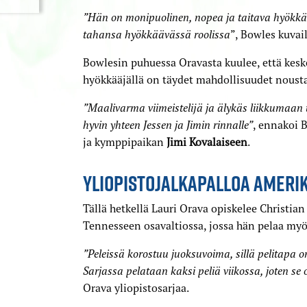
”Hän on monipuolinen, nopea ja taitava hyökkä
tahansa hyökkäävässä roolissa
”, Bowles kuvai
Bowlesin puhuessa Oravasta kuulee, että kesk
hyökkääjällä on täydet mahdollisuudet nous
”Maalivarma viimeistelijä ja älykäs liikkumaan 
hyvin yhteen Jessen ja Jimin rinnalle”
, ennakoi 
ja kymppipaikan
Jimi Kovalaiseen
.
YLIOPISTOJALKAPALLOA AMERI
Tällä hetkellä Lauri Orava opiskelee Christia
Tennesseen osavaltiossa, jossa hän pelaa myös
”Peleissä korostuu juoksuvoima, sillä pelitapa o
Sarjassa pelataan kaksi peliä viikossa, joten se 
Orava yliopistosarjaa.