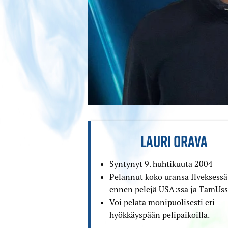
LAURI ORAVA
Syntynyt 9. huhtikuuta 2004
Pelannut koko uransa Ilveksessä
ennen pelejä USA:ssa ja TamUss
Voi pelata moni­puolisesti eri
hyökkäys­pään peli­paikoilla.