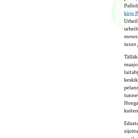
Pallol
kirje P
Urheil
urhei
menest
tasan 
Tälläk
maajo
laita
keski
pelan
tunnet
Honga
kuiten
Edustu
sijoit