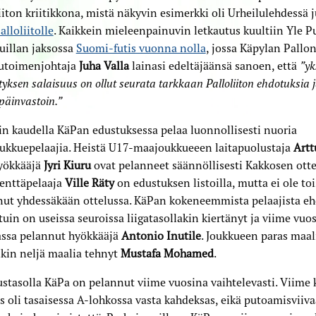
iiton kriitikkona, mistä näkyvin esimerkki oli Urheilulehdessä 
alloliitolle
. Kaikkein mieleenpainuvin letkautus kuultiin Yle 
uillan jaksossa
Suomi-futis vuonna nolla
, jossa Käpylan Pallo
lutoimenjohtaja
Juha Valla
lainasi edeltäjäänsä sanoen, että
”yk
yksen salaisuus on ollut seurata tarkkaan Palloliiton ehdotuksia j
päinvastoin.”
in kaudella KäPan edustuksessa pelaa luonnollisesti nuoria
ukkuepelaajia. Heistä U17-maajoukkueeen laitapuolustaja
Artt
hyökkääjä
Jyri Kiuru
ovat pelanneet säännöllisesti Kakkosen otte
kenttäpelaaja
Ville Räty
on edustuksen listoilla, mutta ei ole toi
nut yhdessäkään ottelussa. KäPan kokeneemmista pelaajista e
uin on useissa seuroissa liigatasollakin kiertänyt ja viime vuo
ssa pelannut hyökkääjä
Antonio Inutile
. Joukkueen paras maal
kin neljä maalia tehnyt
Mustafa Mohamed
.
stasolla KäPa on pelannut viime vuosina vaihtelevasti. Viime 
us oli tasaisessa A-lohkossa vasta kahdeksas, eikä putoamisviiv