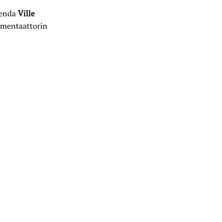
genda
Ville
mentaattorin