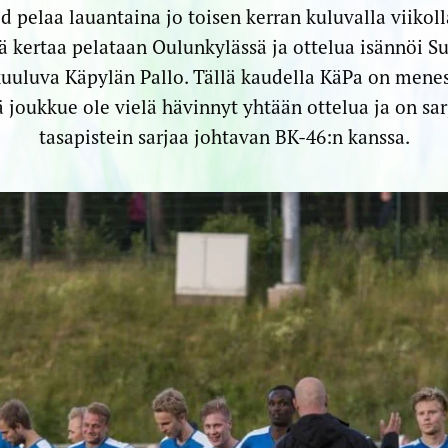
 pelaa lauantaina jo toisen kerran kuluvalla viikoll
lä kertaa pelataan Oulunkylässä ja ottelua isännöi 
kuuluva Käpylän Pallo. Tällä kaudella KäPa on men
ä joukkue ole vielä hävinnyt yhtään ottelua ja on sarj
tasapistein sarjaa johtavan BK-46:n kanssa.