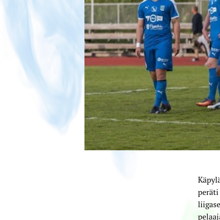
Käpylä
peräti
liigas
pelaaj