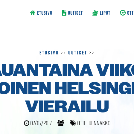
ETUSIVU
UUTISET
LIPUT
OTT
Etusivu
>>
Uutiset
>>
UANTAINA VII
OINEN HELSING
VIERAILU
07/07/2017
Otteluennakko