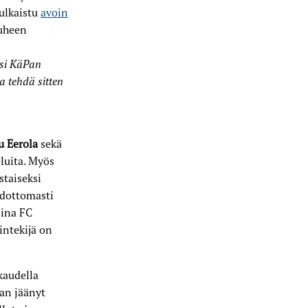
julkaistu
avoin
Puheen
n
si KäPan
a tehdä sitten
u Eerola
sekä
luita. Myös
staiseksi
hdottomasti
sina FC
intekijä on
kaudella
aan jäänyt