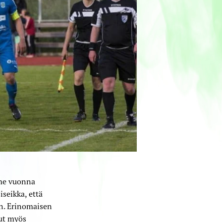
iime vuonna
seikka, että
an. Erinomaisen
nut myös