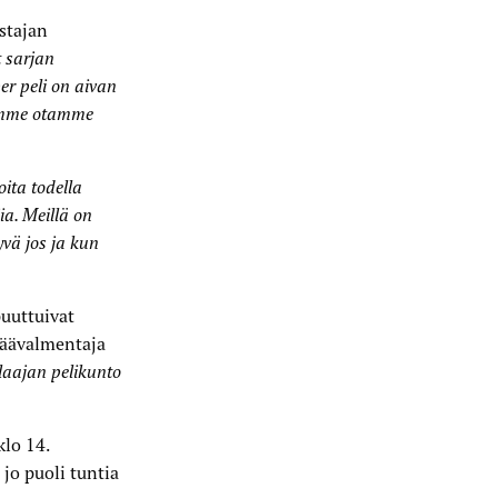
stajan
 sarjan
er peli on aivan
lämme otamme
ita todella
ia. Meillä on
yvä jos ja kun
uuttuivat
päävalmentaja
aajan pelikunto
klo 14.
 jo puoli tuntia