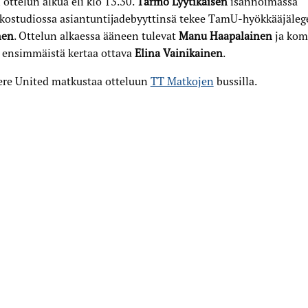
ottelun alkua eli klo 13.30.
Tarmo Lyytikäisen
isännöimässä
kostudiossa asiantuntijadebyyttinsä tekee TamU-hyökkääjäle
nen
. Ottelun alkaessa ääneen tulevat
Manu Haapalainen
ja kom
 ensimmäistä kertaa ottava
Elina Vainikainen
.
re United matkustaa otteluun
TT Matkojen
bussilla.