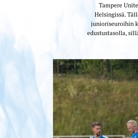
Tampere United
Helsingissä. Täl
junioriseuroihin 
edustustasolla, sill