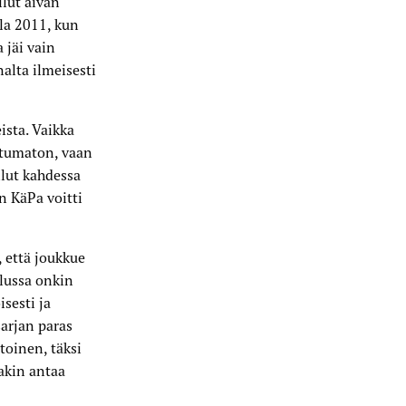
lut aivan
lla 2011, kun
 jäi vain
nalta ilmeisesti
ista. Vaikka
ittumaton, vaan
ullut kahdessa
n KäPa voitti
 että joukkue
lussa onkin
sesti ja
sarjan paras
toinen, täksi
takin antaa