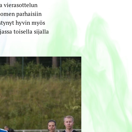
a vierasottelun
Suomen parhaisiin
estynyt hyvin myös
assa toisella sijalla