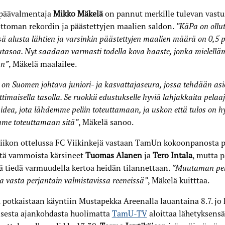
päävalmentaja
Mikko Mäkelä
on pannut merkille tulevan vastu
ttoman rekordin ja päästettyjen maalien saldon.
”KäPa on ollut
sä alusta lähtien ja varsinkin päästettyjen maalien määrä on 0,5 p
tasoa. Nyt saadaan varmasti todella kova haaste, jonka mielel
an”
, Mäkelä maalailee.
on Suomen johtava juniori- ja kasvattajaseura, jossa tehdään asio
imaisella tasolla. Se ruokkii edustukselle hyviä lahjakkaita pelaaj
 idea, jota lähdemme peliin toteuttamaan, ja uskon että tulos on h
me toteuttamaan sitä”
, Mäkelä sanoo.
viikon ottelussa FC Viikinkejä vastaan TamUn kokoonpanosta p
stä vammoista kärsineet
Tuomas Alanen
ja
Tero Intala
, mutta 
lä tiedä varmuudella kertoa heidän tilannettaan.
”Muutaman pel
a vasta perjantain valmistavissa reeneissä”
, Mäkelä kuitttaa.
 potkaistaan käyntiin Mustapekka Areenalla lauantaina 8.7. jo 
isesta ajankohdasta huolimatta
TamU-TV
aloittaa lähetyksensä