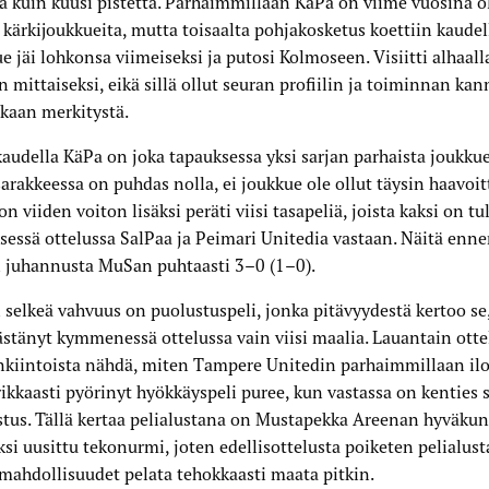
 kuin kuusi pistettä. Parhaimmillaan KäPa on viime vuosina ol
 kärkijoukkueita, mutta toisaalta pohjakosketus koettiin kaude
e jäi lohkonsa viimeiseksi ja putosi Kolmoseen. Visiitti alhaalla
 mittaiseksi, eikä sillä ollut seuran profiilin ja toiminnan kan
kaan merkitystä.
kaudella KäPa on joka tapauksessa yksi sarjan parhaista joukkue
arakkeessa on puhdas nolla, ei joukkue ole ollut täysin haavo
ä on viiden voiton lisäksi peräti viisi tasapeliä, joista kaksi on t
sessä ottelussa SalPaa ja Peimari Unitedia vastaan. Näitä enne
 juhannusta MuSan puhtaasti 3–0 (1–0).
selkeä vahvuus on puolustuspeli, jonka pitävyydestä kertoo se,
stänyt kymmenessä ottelussa vain viisi maalia. Lauantain otte
kiintoista nähdä, miten Tampere Unitedin parhaimmillaan iloi
ikkaasti pyörinyt hyökkäyspeli puree, kun vastassa on kenties 
tus. Tällä kertaa pelialustana on Mustapekka Areenan hyväkun
si uusittu tekonurmi, joten edellisottelusta poiketen pelialus
mahdollisuudet pelata tehokkaasti maata pitkin.