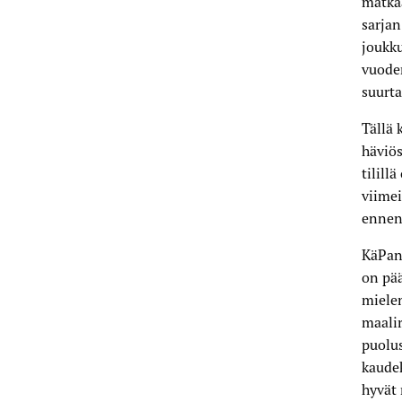
matkaa
sarjan
joukku
vuoden
suurta
Tällä 
häviös
tilill
viimei
ennen
KäPan 
on pää
mielen
maalir
puolus
kaudek
hyvät 