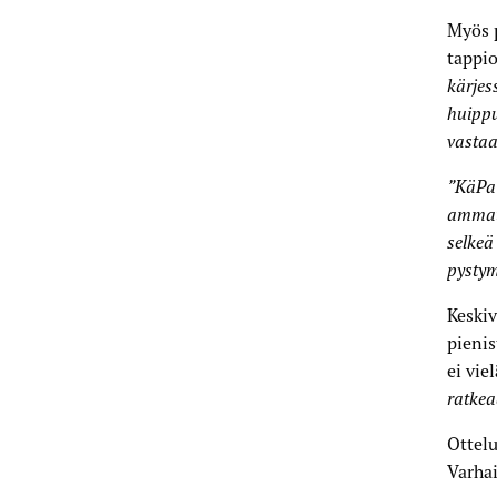
Myös 
tappio
kärjes
huippu
vasta
”KäPa 
ammatt
selkeä
pystym
Keski
pieni
ei vie
ratkea
Ottelu
Varha