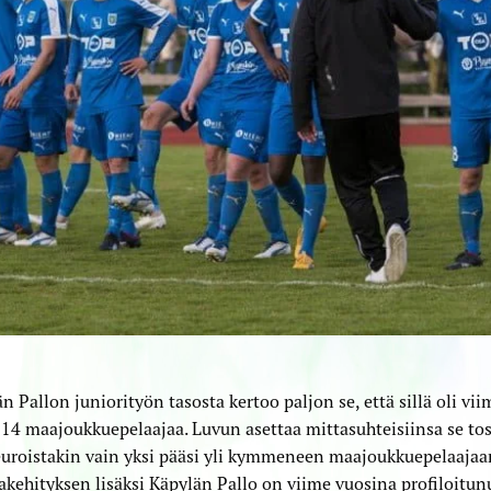
n Pallon juniorityön tasosta kertoo paljon se, että sillä oli v
 14 maajoukkuepelaajaa. Luvun asettaa mittasuhteisiinsa se tosi
euroistakin vain yksi pääsi yli kymmeneen maajoukkuepelaaja
akehityksen lisäksi Käpylän Pallo on viime vuosina profiloitu