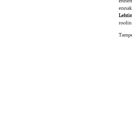
ennen 
ennak
Lehti
roolin
Tampe