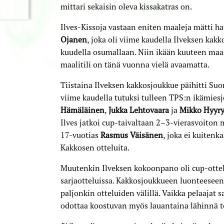
mittari sekaisin oleva kissakatras on.
Ilves-Kissoja vastaan eniten maaleja mätti 
Ojanen
, joka oli viime kaudella Ilveksen kak
kuudella osumallaan. Niin ikään kuuteen maal
maalitili on tänä vuonna vielä avaamatta.
Tiistaina Ilveksen kakkosjoukkue päihitti S
viime kaudella tutuksi tulleen TPS:n ikämies
Hämäläinen
,
Jukka Lehtovaara
ja
Mikko Hyyr
Ilves jatkoi cup-taivaltaan 2–3-vierasvoiton
17-vuotias
Rasmus Väisänen
, joka ei kuitenk
Kakkosen otteluita.
Muutenkin Ilveksen kokoonpano oli cup-ottel
sarjaotteluissa. Kakkosjoukkueen luonteeseen
paljonkin otteluiden välillä. Vaikka pelaajat 
odottaa koostuvan myös lauantaina lähinnä tei