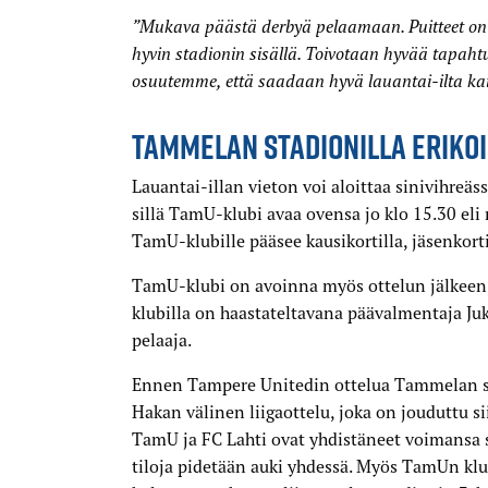
”Mukava päästä derbyä pelaamaan. Puitteet on 
hyvin stadionin sisällä. Toivotaan hyvää tapaht
osuutemme, että saadaan hyvä lauantai-ilta kaik
TAMMELAN STADIONILLA ERIKOI
Lauantai-illan vieton voi aloittaa sinivihreäss
sillä TamU-klubi avaa ovensa jo klo 15.30 eli 
TamU-klubille pääsee kausikortilla, jäsenkorti
TamU-klubi on avoinna myös ottelun jälkeen,
klubilla on haastateltavana päävalmentaja Ju
pelaaja.
Ennen Tampere Unitedin ottelua Tammelan st
Hakan välinen liigaottelu, joka on jouduttu si
TamU ja FC Lahti ovat yhdistäneet voimansa s
tiloja pidetään auki yhdessä. Myös TamUn klu