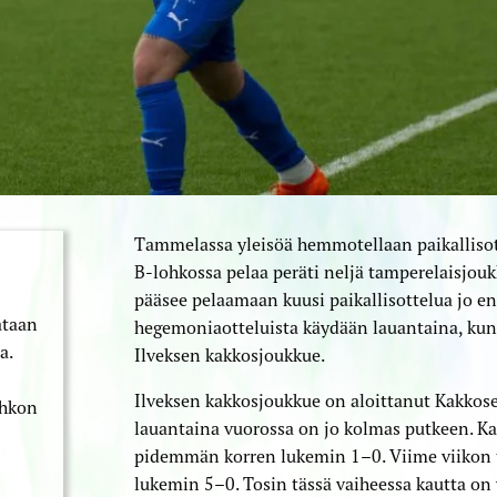
Tammelassa yleisöä hemmotellaan paikallisotte
B-lohkossa pelaa peräti neljä tamperelaisjou
pääsee pelaamaan kuusi paikallisottelua jo 
ataan
hegemoniaotteluista käydään lauantaina, kun
a.
Ilveksen kakkosjoukkue.
Ilveksen kakkosjoukkue on aloittanut Kakkosen
ohkon
lauantaina vuorossa on jo kolmas putkeen. K
pidemmän korren lukemin 1–0. Viime viikon tor
lukemin 5–0. Tosin tässä vaiheessa kautta on 