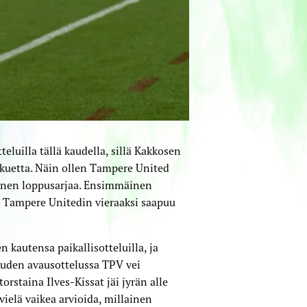
luilla tällä kaudella, sillä Kakkosen
kkuetta. Näin ollen Tampere United
ennen loppusarjaa. Ensimmäinen
 Tampere Unitedin vieraaksi saapuu
 kautensa paikallisotteluilla, ja
auden avausottelussa TPV vei
staina Ilves-Kissat jäi jyrän alle
vielä vaikea arvioida, millainen