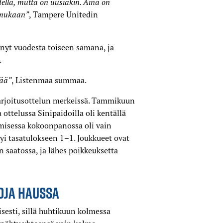
ella, mutta on uusiakin. Aina on
a mukaan”
, Tampere Unitedin
nyt vuodesta toiseen samana, ja
.
tää”
, Listenmaa summaa.
harjoitusottelun merkeissä. Tammikuun
ottelussa Sinipaidoilla oli kentällä
amisessa kokoonpanossa oli vain
tyi tasatulokseen 1–1. Joukkueet ovat
saatossa, ja lähes poikkeuksetta
OJA HAUSSA
esti, sillä huhtikuun kolmessa