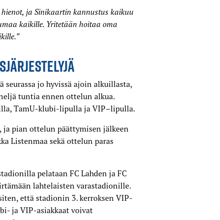
hienot, ja Sinikaartin kannustus kaikuu
umaa kaikille. Yritetään hoitaa oma
ille.”
SJÄRJESTELYJÄ
ä seurassa jo hyvissä ajoin alkuillasta,
neljä tuntia ennen ottelun alkua.
lla, TamU-klubi-lipulla ja VIP–lipulla.
 ja pian ottelun päättymisen jälkeen
kka Listenmaa sekä ottelun paras
adionilla pelataan FC Lahden ja FC
irtämään lahtelaisten varastadionille.
iten, että stadionin 3. kerroksen VIP-
bi- ja VIP-asiakkaat voivat