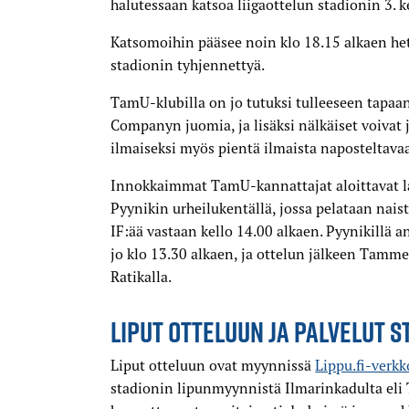
halutessaan katsoa liigaottelun stadionin 3. k
Katsomoihin pääsee noin klo 18.15 alkaen het
stadionin tyhjennettyä.
TamU-klubilla on jo tutuksi tulleeseen tapa
Companyn juomia, ja lisäksi nälkäiset voivat j
ilmaiseksi myös pientä ilmaista naposteltava
Innokkaimmat TamU-kannattajat aloittavat lau
Pyynikin urheilukentällä, jossa pelataan nai
IF:ää vastaan kello 14.00 alkaen. Pyynikillä a
jo klo 13.30 alkaen, ja ottelun jälkeen Tamme
Ratikalla.
LIPUT OTTELUUN JA PALVELUT S
Liput otteluun ovat myynnissä
Lippu.fi-verk
stadionin lipunmyynnistä Ilmarinkadulta eli