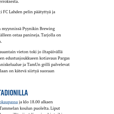
erroksesta.
i FC Lahden pelin päätyttyä ja
an myynnissä Pyynikin Brewing
älleen ostaa panineja. Tarjolla on
a.
antain vieton toki jo iltapäivällä
sten edustusjoukkueen kotiavaus Pargas
nniskelualue ja TamUn grilli palvelevat
laan on kätevä siirtyä suoraan
TADIONILLA
kokaupassa
ja klo 18.00 alkaen
 Tammelan koulun puolelta. Liput