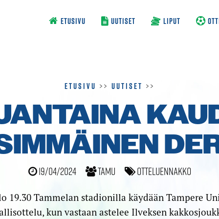
ETUSIVU
UUTISET
LIPUT
OTT
Etusivu
>>
Uutiset
>>
UANTAINA KAU
SIMMÄINEN DE
19/04/2024
TamU
Otteluennakko
lo 19.30 Tammelan stadionilla käydään Tampere Un
lisottelu, kun vastaan astelee Ilveksen kakkosjou