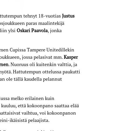
hattutempun tehnyt 18-vuotias
Justus
kosjoukkueen paras maalintekijä
iin ylsi
Oskari Paavola
, jonka
uomen Cupissa Tampere Unitedillekin
joukkueen, jossa pelasivat mm.
Kasper
ynen
. Nuoruus oli kuitenkin valttia, ja
 myötä. Hattutempun ottelussa paukutti
aan ole tällä kaudella pelannut
ussa melko erilainen kuin
 kuuluu, että kokoonpano saattaa elää
saattaisivat vaihtua, voi kokoonpanon
ni-ikäisistä pelaajista.