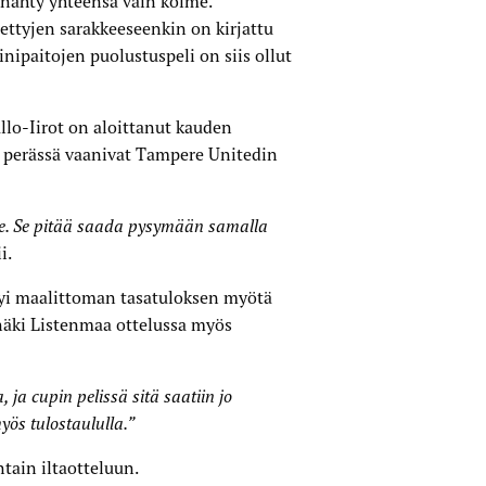
n nähty yhteensä vain kolme.
ettyjen sarakkeeseenkin on kirjattu
inipaitojen puolustuspeli on siis ollut
llo-Iirot on aloittanut kauden
sä perässä vaanivat Tampere Unitedin
. Se pitää saada pysymään samalla
i.
tyi maalittoman tasatuloksen myötä
, näki Listenmaa ottelussa myös
 ja cupin pelissä sitä saatiin jo
ös tulostaululla.”
ntain iltaotteluun.