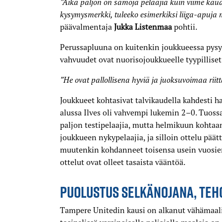
”Aika paljon on samoja pelaajia kuin viime kaud
kysymysmerkki, tuleeko esimerkiksi liiga-apuj
päävalmentaja
Jukka Listenmaa
pohtii.
Perussapluuna on kuitenkin joukkueessa pysy
vahvuudet ovat nuorisojoukkueelle tyypilliset
”He ovat pallollisena hyviä ja juoksuvoimaa riit
Joukkueet kohtasivat talvikaudella kahdesti 
alussa Ilves oli vahvempi lukemin 2–0. Tuossa 
paljon testipelaajia, mutta helmikuun kohta
joukkueen nykypelaajia, ja silloin ottelu päät
muutenkin kohdanneet toisensa usein vuosien 
ottelut ovat olleet tasaista vääntöä.
PUOLUSTUS SELKÄNOJANA, TEH
Tampere Unitedin kausi on alkanut vähämaalis