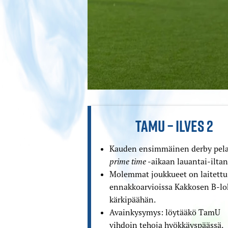
TAMU – ILVES 2
Kauden ensimmäinen derby pel
prime time
-aikaan lauantai-iltan
Molemmat joukkueet on laitettu
ennakko­arvioissa Kakkosen B-l
kärkipäähän.
Avainkysymys: löytääkö TamU
vihdoin tehoja hyökkäyspäässä.