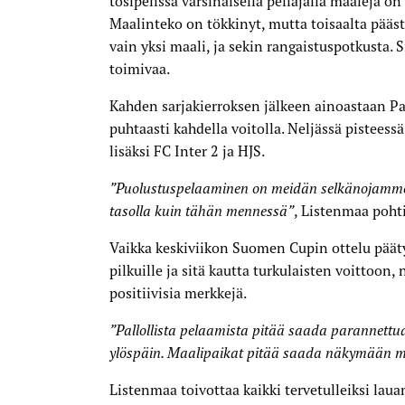
tosipelissä varsinaisella peliajalla maaleja o
istenmaa
Maalinteko on tökkinyt, mutta toisaalta pääst
vain yksi maali, ja sekin rangaistuspotkusta. S
toimivaa.
Kahden sarjakierroksen jälkeen ainoastaan Pa
puhtaasti kahdella voitolla. Neljässä pistees
lisäksi FC Inter 2 ja HJS.
”Puolustuspelaaminen on meidän selkänojamme
tasolla kuin tähän mennessä”
, Listenmaa pohti
Vaikka keskiviikon Suomen Cupin ottelu pää
pilkuille ja sitä kautta turkulaisten voittoon
positiivisia merkkejä.
”Pallollista pelaamista pitää saada parannettua,
ylöspäin. Maalipaikat pitää saada näkymään my
Listenmaa toivottaa kaikki tervetulleiksi laua