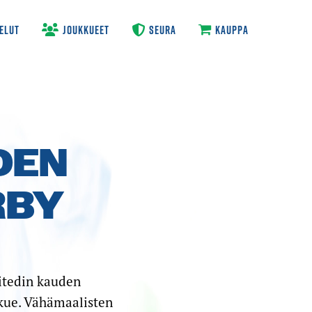
ELUT
JOUKKUEET
SEURA
KAUPPA
DEN
RBY
itedin kauden
kkue. Vähämaalisten