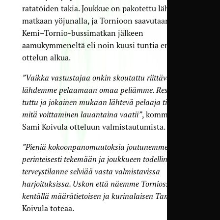
ratatöiden takia. Joukkue on pakotettu lähtemään
matkaan yöjunalla, ja Tornioon saavutaan lyhyen
Kemi–Tornio-bussimatkan jälkeen
aamukymmeneltä eli noin kuusi tuntia ennen
ottelun alkua.
”Vaikka vastustajaa onkin skoutattu riittävästi,
lähdemme pelaamaan omaa peliämme. Resepti on
tuttu ja jokainen mukaan lähtevä pelaaja tietää
mitä voittaminen lauantaina vaatii”
, kommentoi
Sami Koivula otteluun valmistautumista.
”Pieniä kokoonpanomuutoksia joutunemme
perinteisesti tekemään ja joukkueen todellinen
terveystilanne selviää vasta valmistavissa
harjoituksissa. Uskon että näemme Torniossa
kentällä määrätietoisen ja kurinalaisen TamUn”
,
Koivula toteaa.