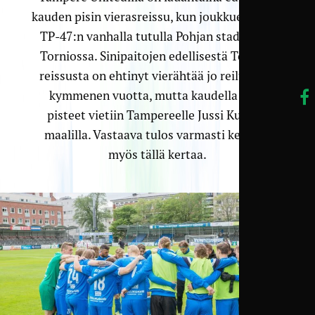
kauden pisin vierasreissu, kun joukkue kohtaa
TP-47:n vanhalla tutulla Pohjan stadionilla
Torniossa. Sinipaitojen edellisestä Tornion
reissusta on ehtinyt vierähtää jo reilusti yli
kymmenen vuotta, mutta kaudella 2005
pisteet vietiin Tampereelle Jussi Kujalan
maalilla. Vastaava tulos varmasti kelpaisi
myös tällä kertaa.