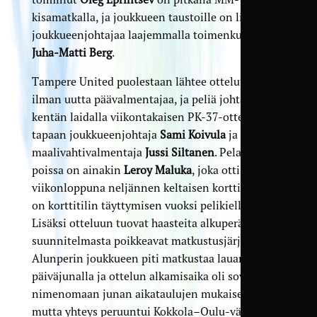
kisamatkalla, ja joukkueen taustoille on liittynyt
joukkueenjohtajaa laajemmalla toimenkuvalla
Juha-Matti Berg
.
Tampere United puolestaan lähtee otteluun
ilman uutta päävalmentajaa, ja peliä johtavat
kentän laidalla viikontakaisen PK-37-ottelun
tapaan joukkueenjohtaja
Sami Koivula
ja
maalivahtivalmentaja
Jussi Siltanen
. Pelaajista
poissa on ainakin
Leroy Maluka
, joka otti viime
viikonloppuna neljännen keltaisen korttinsa, ja
on korttitilin täyttymisen vuoksi pelikiellossa.
Lisäksi otteluun tuovat haasteita alkuperäisestä
suunnitelmasta poikkeavat matkustusjärjestelyt.
Alunperin joukkueen piti matkustaa lauantaina
päiväjunalla ja ottelun alkamisaika oli sovittu
nimenomaan junan aikataulujen mukaisesti,
mutta yhteys peruuntui Kokkola–Oulu-välin