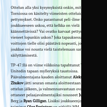
Ottelun alla yksi kysymyksistä onkin, miten
Torniossa on käsitelty viimeisten otteluiden
pettymykset. Onko parantunut peli-ilme tuonut
joukkueeseen uskoa, että kelkka on vielä
käännettävissä? Vai ovatko karvaat pettymykset
vieneet lopunkin uskon? Joka tapauksessa
voittojen tielle olisi päästävä nopeasti, jotta
joukkue voi nousta vielä taistelemaan sarjapaikan
säilyttämisestä.
TP-47:llä on viime viikkoina tapahtunut Tampere
Unitedin tapaan mylleryksiä taustoissa.
Päävalmentajana kauden aloittanut
Aleksei
Zhukov
jätti seuran omasta aloitteestaan JBK-
ottelun jälkeen, ja valmennusvastuun ovat
ottaneet pelaajavalmentajiksi nousseet
Jussi-Esko
Berg ja
Ryan Gilligan
. Lisäksi joukkueenjohtajana
toiminut
Oleg Eprintsev
on pitkällä MM-