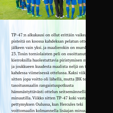
TP-47:n alkukausi on ollut erittäin vaikea, sillä
pisteitä on koossa kahdeksan pelatun ottelun
jälkeen vain yksi. ja maalierokin on murskaava 6–
23. Tosin torniolaisten peli on osoittanut viime
kierroksilla huolestuttavia piristymisen merkkejä,
ja joukkueen kuudesta maalista neljä on tehty
kahdessa viimeisessä ottelussa. Kaksi viikkoa
sitten jopa voitto oli lähellä, mutta JBK teki
tasoitusmaalin rangaistuspotkusta
hämmästyttävästi ottelun seitsemännellä lisäajan
minuutilla. Viikko sitten TP-47 koki vastaavan
pettymyksen Oulussa, kun Hercules teki
voittomaalin kolmannella lisäajan minuutilla.