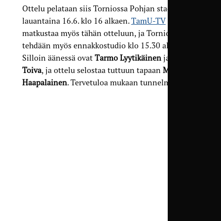
Ottelu pelataan siis Torniossa Pohjan stadionilla
lauantaina 16.6. klo 16 alkaen.
TamU-TV
matkustaa myös tähän otteluun, ja Torniosta
tehdään myös ennakkostudio klo 15.30 alkaen.
Silloin äänessä ovat
Tarmo Lyytikäinen
ja
Ville
Toiva
, ja ottelu selostaa tuttuun tapaan
Manu
Haapalainen
. Tervetuloa mukaan tunnelmaan!