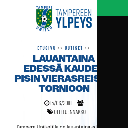
Etusivu
>>
Uutiset
>>
LAUANTAINA
EDESSÄ KAUDEN
PISIN VIERAS­REISSU
TORNIOON
15/06/2018
Otteluennakko
Tampere Unitedilla on lauantaina edessään