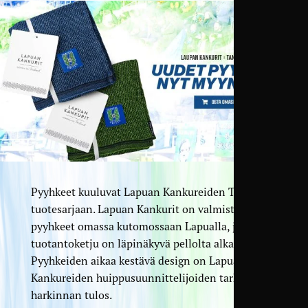
Pyyhkeet kuuluvat Lapuan Kankureiden TERVA-
tuotesarjaan. Lapuan Kankurit on valmistanut
pyyhkeet omassa kutomossaan Lapualla, ja koko
tuotantoketju on läpinäkyvä pellolta alkaen.
Pyyhkeiden aikaa kestävä design on Lapuan
Kankureiden huippusuunnittelijoiden tarkan
harkinnan tulos.