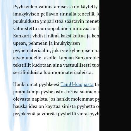
Pyyhkeiden valmistamisessa on käytetty
imukykyisen pellavan rinnalla tenceliä, joka on
puukuidusta ympäristöä säästävin menetelmin
valmistettu eurooppalainen innovaatio. Lapuan
Kankurit yhdisti nämä kaksi kuitua ja kehitti
upean, pehmeän ja imukykyisen
pyyhemateriaalin, joka vie kylpemisen nautinnon
aivan uudelle tasolle. Lapuan Kankureiden
tekstiilit kudotaan aina vastuullisesti tuotetuista,
sertifioiduista luonnonmateriaaleista.
Hanki omat pyyhkeesi
TamU-kaupasta
tai klikkaa
jompi kumpi pyyhe ostoskoriisi suoraan alla
olevasta napista. Jos hankit molemmat pyyhkeet,
hauska idea on käyttää sinistä pyyhettä omana
pyyhkeenä ja vihreää pyyhettä vieraspyyhkeenä!