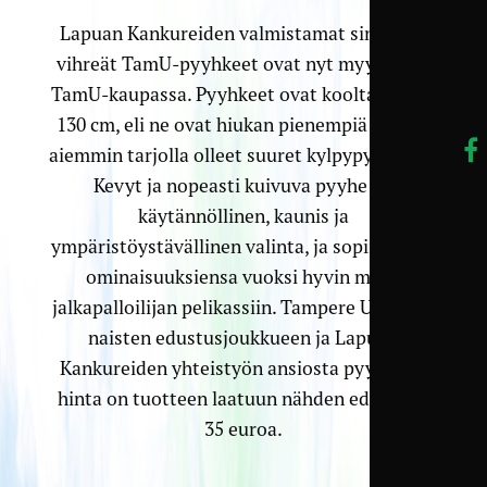
Lapuan Kankureiden valmistamat siniset ja
vihreät TamU-pyyhkeet ovat nyt myynnissä
TamU-kaupassa. Pyyhkeet ovat kooltaan 65 x
130 cm, eli ne ovat hiukan pienempiä kuin jo
aiemmin tarjolla olleet suuret kylpypyyhkeet.
Kevyt ja nopeasti kuivuva pyyhe on
käytännöllinen, kaunis ja
ympäristöystävällinen valinta, ja sopii näiden
ominaisuuksiensa vuoksi hyvin myös
jalkapalloilijan pelikassiin. Tampere Unitedin
naisten edustusjoukkueen ja Lapuan
Kankureiden yhteistyön ansiosta pyyhkeen
hinta on tuotteen laatuun nähden edullinen
35 euroa.