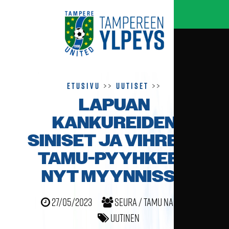
Etusivu
>>
Uutiset
>>
LAPUAN
KANKUREIDEN
SINISET JA VIHREÄT
TAMU-PYYHKEET
NYT MYYNNISSÄ
27/05/2023
Seura / TamU naiset
Uutinen