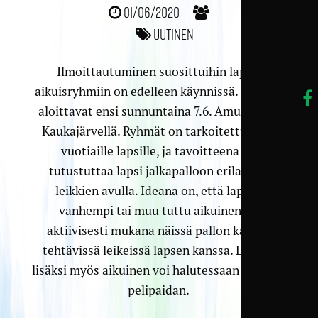
01/06/2020
Uutinen
Ilmoittautuminen suosittuihin lapsi-
aikuisryhmiin on edelleen käynnissä. Ryhmät
aloittavat ensi sunnuntaina 7.6. Amurissa ja
Kaukajärvellä. Ryhmät on tarkoitettu 3–5-
vuotiaille lapsille, ja tavoitteena on
tutustuttaa lapsi jalkapalloon erilaisten
leikkien avulla. Ideana on, että lapsen
vanhempi tai muu tuttu aikuinen on
aktiivisesti mukana näissä pallon kanssa
tehtävissä leikeissä lapsen kanssa. Lapsen
lisäksi myös aikuinen voi halutessaan hankkia
pelipaidan.