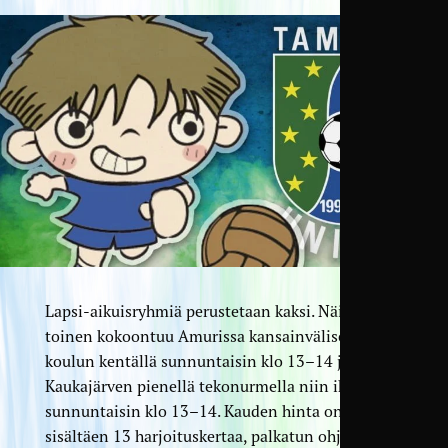
Lapsi-aikuisryhmiä perustetaan kaksi. Näistä
toinen kokoontuu Amurissa kansainvälisen
koulun kentällä sunnuntaisin klo 13–14 ja toinen
Kaukajärven pienellä tekonurmella niin ikään
sunnuntaisin klo 13–14. Kauden hinta on 115 €
sisältäen 13 harjoituskertaa, palkatun ohjaajan,