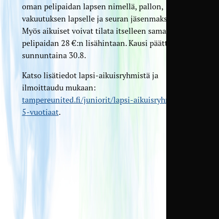
oman pelipaidan lapsen nimellä, pallon,
vakuutuksen lapselle ja seuran jäsenmaksun.
Myös aikuiset voivat tilata itselleen samanlaisen
pelipaidan 28 €:n lisähintaan. Kausi päättyy
sunnuntaina 30.8.
Katso lisätiedot lapsi-aikuisryhmistä ja
ilmoittaudu mukaan:
tampereunited.fi/juniorit/lapsi-aikuisryhmat-3-
5-vuotiaat
.