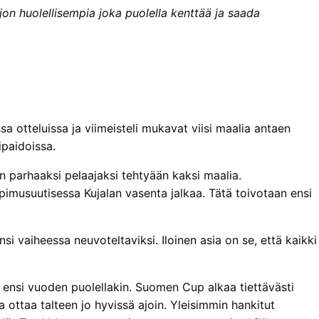
jon huolellisempia joka puolella kenttää ja saada
sa otteluissa ja viimeisteli mukavat viisi maalia antaen
ipaidoissa.
lin parhaaksi pelaajaksi tehtyään kaksi maalia.
imusuutisessa Kujalan vasenta jalkaa. Tätä toivotaan ensi
i vaiheessa neuvoteltaviksi. Iloinen asia on se, että kaikki
ä ensi vuoden puolellakin. Suomen Cup alkaa tiettävästi
a ottaa talteen jo hyvissä ajoin. Yleisimmin hankitut