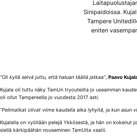
Laitapuolustajan
Sinipaidoissa. Kuja
Tampere Unitedill
eniten vasempana
”Oli kyllä selvä juttu, että haluan täällä jatkaa”
,
Paavo Kujal
Kujala oli tuttu näky TamUn tryouteilta jo useamman kauden 
oli ollut Tampereella jo vuodesta 2017 asti.
”Pelimatkat olivat viime kaudella aika lyhyitä, ja kun asun v
Kujalalla on vyöllään pelejä Ykkösestä, ja hän on kokenut jo
siellä kärkipäähän nouseminen TamUlta vaatii.