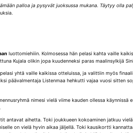
itämään palloa ja pysyvät juoksussa mukana. Täytyy olla pal
uksia.
aan
luottomiehiiin. Kolmosessa hän pelasi kahta vaille kaikis
ttuna Kujala olikin jopa kuudenneksi paras maalinsylkijä Sin
lasi yhtä vaille kaikissa otteluissa, ja valittiin myös finaa
si päävalmentaja Listenmaa hehkutti vajaa vuosi sitten sop
mennusryhmä nimesi vielä viime kauden ollessa käynnissä ens
.
utit antavat aihetta. Toki joukkueen kokoaminen jatkuu viel
lle on vielä hyvin aikaa jäljellä. Toki kausikortti kannatta