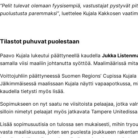
”Pelit tulevat olemaan fyysisempiä, vastustajat pystyvät p
puolustusta paremmaksi”
, luettelee Kujala Kakkosen vaatim
Tilastot puhuvat puolestaan
Paavo Kujala lukeutui päättyneellä kaudella
Jukka Listenm
samalla viisi maaliin johtanutta syöttöä. Maalimäärissä mita
Voittojuhliin päättyneessä Suomen Regions’ Cupissa Kujala pe
Jälkimmäisessä maalissaan Kujala näytti vapaapotkussa, mik
kaudella tietysti myös lisää.
Sopimukseen on nyt saatu ne viisitoista pelaajaa, jotka val
silloin nimetyt pelaajat myös jatkavata Tampere Unitedissa
Lisää sopimusuutisia on tulossa sen mukaisesti, mihin tryo
vasta maaliskuussa, joten sen puolesta joukkueen rakentamise