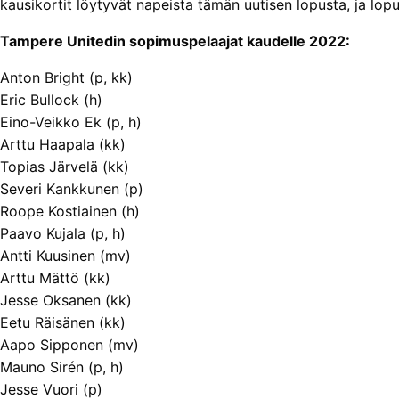
kausikortit löytyvät napeista tämän uutisen lopusta, ja lop
Tampere Unitedin sopimuspelaajat kaudelle 2022:
Anton Bright (p, kk)
Eric Bullock (h)
Eino-Veikko Ek (p, h)
Arttu Haapala (kk)
Topias Järvelä (kk)
Severi Kankkunen (p)
Roope Kostiainen (h)
Paavo Kujala (p, h)
Antti Kuusinen (mv)
Arttu Mättö (kk)
Jesse Oksanen (kk)
Eetu Räisänen (kk)
Aapo Sipponen (mv)
Mauno Sirén (p, h)
Jesse Vuori (p)