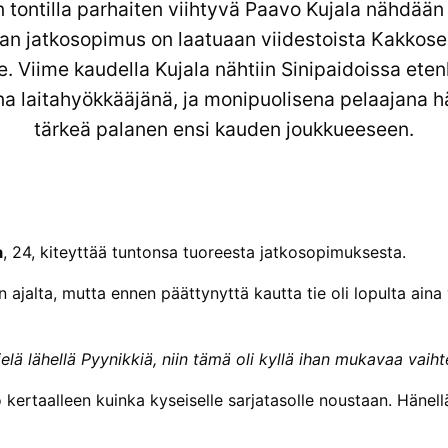
 tontilla parhaiten viihtyvä Paavo Kujala nähdään
lan jatkosopimus on laatuaan viidestoista Kakkos
e. Viime kaudella Kujala nähtiin Sinipaidoissa ete
 laitahyökkääjänä, ja monipuolisena pelaajana hä
tärkeä palanen ensi kauden joukkueeseen.
a
, 24, kiteyttää tuntonsa tuoreesta jatkosopimuksesta.
ajalta, mutta ennen päättynyttä kautta tie oli lopulta aina
ielä lähellä Pyynikkiä, niin tämä oli kyllä ihan mukavaa vaiht
 kertaalleen kuinka kyseiselle sarjatasolle noustaan. Hänell