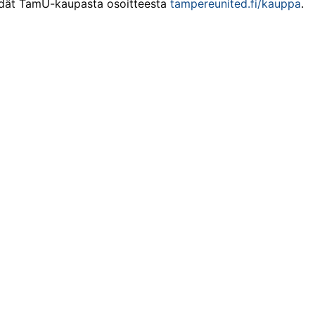
 löydät TamU-kaupasta osoitteesta
tampereunited.fi/kauppa
.