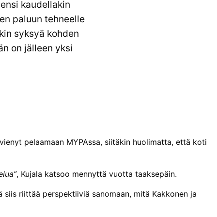
 ensi kaudellakin
een paluun tehneelle
nkin syksyä kohden
n on jälleen yksi
 vienyt pelaamaan MYPAssa, siitäkin huolimatta, että koti
elua”
, Kujala katsoo mennyttä vuotta taaksepäin.
ä siis riittää perspektiiviä sanomaan, mitä Kakkonen ja