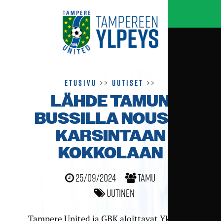
Etusivu
>>
Uutiset
>>
LÄHDE TAMUN
BUSSILLA NOUSU­
KARSINTAAN
KOKKOLAAN
25/09/2024
TamU
Uutinen
Tampere United ja GBK aloittavat Ykkösen