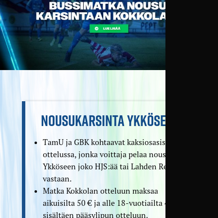
NOUSUKARSINTA YKKÖSEEN
TamU ja GBK kohtaavat kaksi­osasisessa
ottelussa, jonka voittaja pelaa noususta
Ykköseen joko HJS:ää tai Lahden Reipasta
vastaan.
Matka Kokkolan otteluun maksaa
aikuisilta 50 € ja alle 18-vuotiailta 40 €
sisältäen pääsy­lipun otteluun.