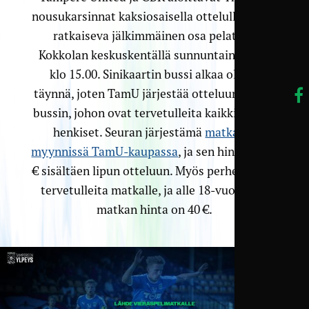
nousukarsinnat kaksiosaisella ottelulla, jonka
ratkaiseva jälkimmäinen osa pelataan
Kokkolan keskuskentällä sunnuntaina 6.10.
klo 15.00. Sinikaartin bussi alkaa olla jo
täynnä, joten TamU järjestää otteluun toisen
bussin, johon ovat tervetulleita kaikki TamU-
henkiset. Seuran järjestämä
matka on
myynnissä TamU-kaupassa
, ja sen hinta on 50
€ sisältäen lipun otteluun. Myös perheet ovat
tervetulleita matkalle, ja alle 18-vuotiailta
matkan hinta on 40 €.