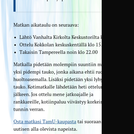
Matkan aikataulu on seuraava:
Lähtö Vanhalta Kirkolta Keskustorilta klo 9.30
Ottelu Kokkolan keskuskentällä klo 15.00
Takaisin Tampereella noin klo 22.00
Matkalla pidetään molempiin suuntiin mentäessä
yksi pidempi tauko, jonka aikana ehtii ruokailla
huoltoasemalla. Lisäksi pidetään yksi lyhyempi
tauko. Kotimatkalle lähdetään heti ottelun
jälkeen. Jos ottelu mene jatkoajalle ja
rankkareille, kotiinpaluu viivästyy korkeintaan
tunnin verran.
Osta matkasi TamU-kaupasta
tai suoraan tämän
uutisen alla olevista napeista.