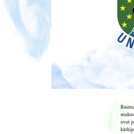
Raumal
mukavi
ovat p
kärkip