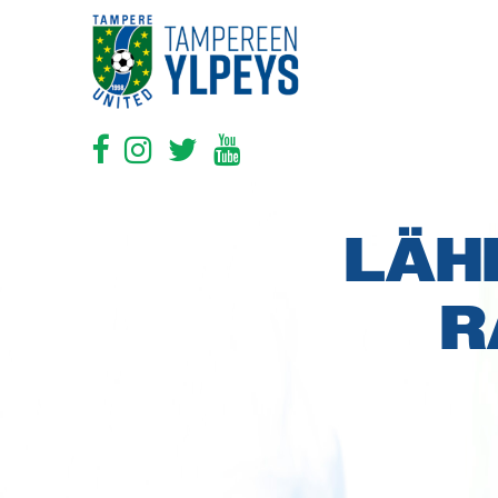
LÄH
R