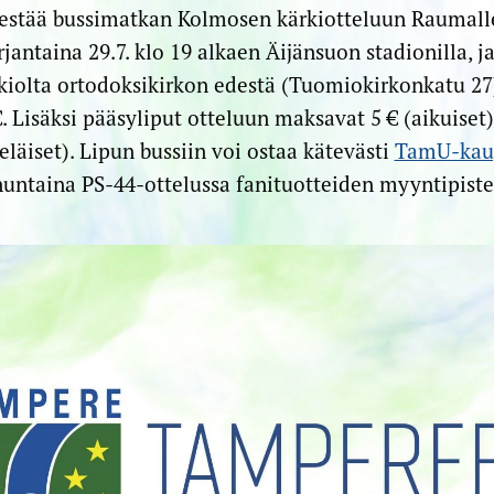
estää bussimatkan Kolmosen kärkiotteluun Raumalle.
jantaina 29.7. klo 19 alkaen Äijänsuon stadionilla, 
iolta ortodoksikirkon edestä (Tuomiokirkonkatu 27)
. Lisäksi pääsyliput otteluun maksavat 5 € (aikuiset) 
keläiset). Lipun bussiin voi ostaa kätevästi
TamU-kau
untaina PS-44-ottelussa fanituotteiden myyntipiste