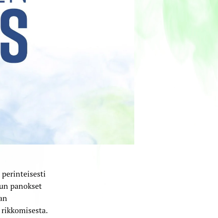
perinteisesti
lun panokset
an
 rikkomisesta.