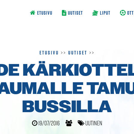
ETUSIVU
UUTISET
LIPUT
OTT
Etusivu
>>
Uutiset
>>
DE KÄRKI­OTTE
AUMALLE TAM
BUSSILLA
19/07/2016
Uutinen