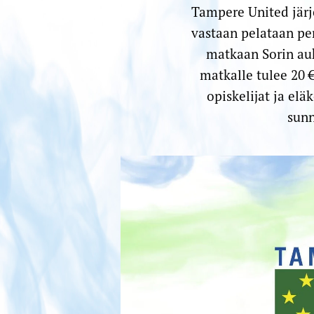
Tampere United järj
vastaan pelataan per
matkaan Sorin auk
matkalle tulee 20 €
opiskelijat ja elä
sunn