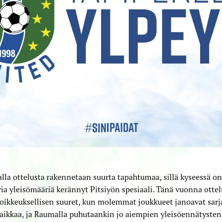
la ottelusta rakennetaan suurta tapahtumaa, sillä kyseessä on 
a yleisömääriä kerännyt Pitsiyön spesiaali. Tänä vuonna otte
oikkeuksellisen suuret, kun molemmat joukkueet janoavat sarj
aikkaa, ja Raumalla puhutaankin jo aiempien yleisöennätysten