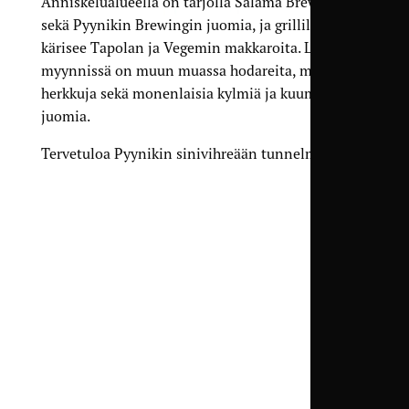
Anniskelualueella on tarjolla Salama Brewingin
sekä Pyynikin Brewingin juomia, ja grillillä
kärisee Tapolan ja Vegemin makkaroita. Lisäksi
myynnissä on muun muassa hodareita, makeita
herkkuja sekä monenlaisia kylmiä ja kuumia
juomia.
Tervetuloa Pyynikin sinivihreään tunnelmaan!