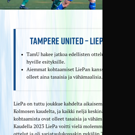
TAMPERE UNITED – LIEPA
TamU hakee jatkoa edellisten otteluiden
hyville esityksille.
Aiemmat kohtaamiset LiePan kanssa ovat
olleet aina tasaisia ja vähä­maalisia.
LiePa on tuttu joukkue kahdelta aikaisemmalta
Kolmosen kaudelta, ja kaikki neljä keskinäistä
kohtaamista ovat olleet tasaisia ja vähämaalisia.
Kaudella 2023 LiePa voitti vielä molemmat
ottelut ja oli sarjataulukossakin pykälän TamUa