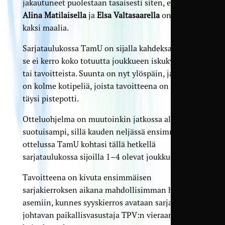
jakautuneet puolestaan tasaisesti siten, että vain
Alina Matilaisella
ja
Elsa Valtasaarella
on tehtynä
kaksi maalia.
Sarjataulukossa TamU on sijalla kahdeksan, mutta
se ei kerro koko totuutta joukkueen iskukyvystä
tai tavoitteista. Suunta on nyt ylöspäin, ja edessä
on kolme kotipeliä, joista tavoitteena on kerätä
täysi pistepotti.
Otteluohjelma on muutoinkin jatkossa alkukautta
suotuisampi, sillä kauden neljässä ensimmäisessä
ottelussa TamU kohtasi tällä hetkellä
sarjataulukossa sijoilla 1–4 olevat joukkueet.
Tavoitteena on kivuta ensimmäisen
sarjakierroksen aikana mahdollisimman hyviin
asemiin, kunnes syyskierros avataan sarjaa
johtavan paikallisvasustaja TPV:n vieraana