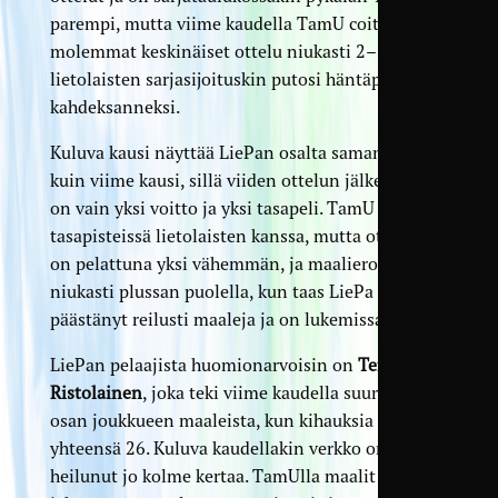
parempi, mutta viime kaudella TamU coitti
molemmat keskinäiset ottelu niukasti 2–1 ja
lietolaisten sarjasijoituskin putosi häntäpäähän
kahdeksanneksi.
Kuluva kausi näyttää LiePan osalta samanlaiselta
kuin viime kausi, sillä viiden ottelun jälkeen sillä
on vain yksi voitto ja yksi tasapeli. TamU toki on
tasapisteissä lietolaisten kanssa, mutta otteluita
on pelattuna yksi vähemmän, ja maalierokin on
niukasti plussan puolella, kun taas LiePa on
päästänyt reilusti maaleja ja on lukemissa 9–16.
LiePan pelaajista huomionarvoisin on
Terhi
Ristolainen
, joka teki viime kaudella suurimman
osan joukkueen maaleista, kun kihauksia kertyi
yhteensä 26. Kuluva kaudellakin verkko on
heilunut jo kolme kertaa. TamUlla maalit ovat