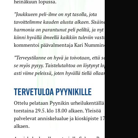
heinäkuun lopussa.
”Joukkueen peli-ilme on nyt tasolla, jota
tavoittelimme kauden alusta alkaen. Sisäinen
harmonia on parantunut peli peliltä, ja nyt isketään
kiinni hyvällä ilmeellä kaikkiin tuleviin vastustajiin”
,
kommentoi päävalmentaja Kari Numminen.
”Terveystilanne on hyvä ja toivotaan, että sellaisena
se myös pysyy. Taistelutahtoa on löytynyt loppuun
asti viime peleissä, joten hyvällä tiellä ollaan.”
TERVETULOA PYYNIKILLE
Ottelu pelataan Pyynikin urheilukentällä
torstaina 29.5. klo 18.00 alkaen. Yleisöä
palvelevat anniskelualue ja kioskipiste 17.30
alkaen.