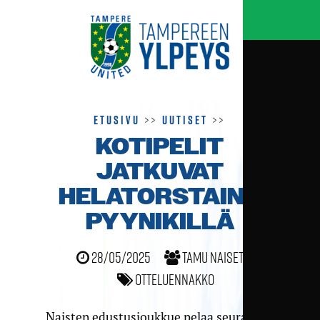
Etusivu
>>
Uutiset
>>
KOTIPELIT
JATKUVAT
HELATORSTAINA
PYYNIKILLÄ
28/05/2025
TamU naiset
Otteluennakko
Naisten edustusjoukkue pelaa seuraavan