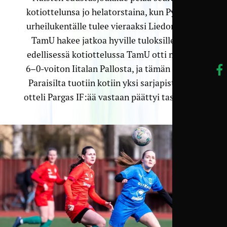
kotiottelunsa jo helatorstaina, kun Pyynikin
urheilukentälle tulee vieraaksi Liedon Pallo.
TamU hakee jatkoa hyville tuloksille, sillä
edellisessä kotiottelussa TamU otti mukava
6–0-voiton Iitalan Pallosta, ja tämän jälkeen
Paraisilta tuotiin kotiin yksi sarjapiste, kun
otteli Pargas IF:ää vastaan päättyi tasan 2–2.