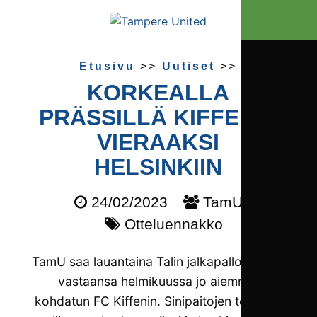
Etusivu
>>
Uutiset
>>
KORKEALLA
PRÄSSILLÄ KIFFENIN
VIERAAKSI
HELSINKIIN
24/02/2023
TamU
Otteluennakko
TamU saa lauantaina Talin jalkapallohallissa
vastaansa helmikuussa jo aiemmin
kohdatun FC Kiffenin. Sinipaitojen teemoja