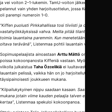
ja vei voiton 2–1-lukemin. TamU-voiton jälkeen Kiffen on
pelannut vain yhden harjoitusottelun, jossa Kolmosen HPS
oli parempi numeroin 1–0.
”Kiffen puolusti Pirkkahallissa tosi tiiviisti ja oli
vastahyökkäyksissä vahva. Meilla pitää tilanteenvaihdot
toimia lauantaina paremmin. Kun menetetään pallo, on
oltava terävänä”
, Listenmaa pohtii lauantain vastustajaa.
Sopimuspelaajista ainoastaan
Arttu Mättö
on varmasti
poissa kokoonpanosta Kiffeniä vastaan. Myöskään viime
viikolla julkaistua
Taha Özcelikiä
ei luultavasti nähdä vielä
lauantain pelissä, vaikka hän on jo harjoitellut
täysipainoisesti joukkueen mukana.
”Kilpailukykyinen nippu saadaan kasaan. Saattaa olla
mukana jotain viime kauden pelaajia talven ensimmäistä
kertaa”
, Listenmaa spekuloi kokoonpanoa.