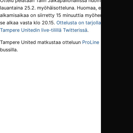
Ottelu pelataan Talin Jalkapallohallissa huomenna
lauantaina 25.2. myöhäisotteluna. Huomaa, että ottelun
alkamisaikaa on siirretty 15 minuuttia myöhemmäksi, että
se alkaa vasta klo 20.15.
Ottelusta on tarjolla seuranta
Tampere Unitedin live-tilillä Twitterissä
.
Tampere United matkustaa otteluun
ProLine Charterin
bussilla.