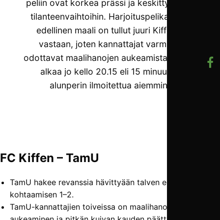
peliin ovat korkea prässi ja keskittyminen
tilanteenvaihtoihin. Harjoituspelikauden
edellinen maali on tullut juuri Kiffeniä
vastaan, joten kannattajat varmasti
odottavat maalihanojen aukeamista. Ottelu
alkaa jo kello 20.15 eli 15 minuuttia
alunperin ilmoitettua aiemmin.
FC Kiffen – TamU
TamU hakee revanssia hävittyään talven edellisen
kohtaamisen 1–2.
TamU-kannattajien toiveissa on maalihanojen
aukeaminen ja pitkän kuivan kauden päättyminen.