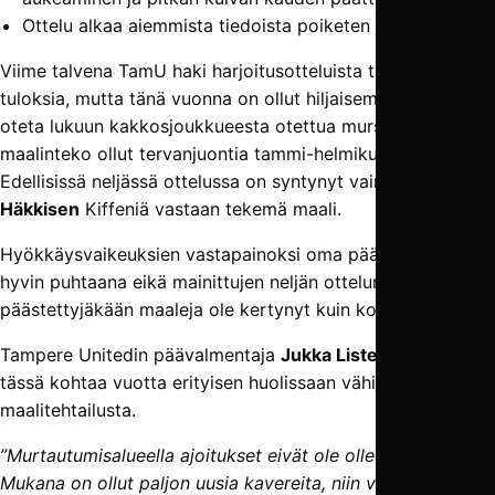
Ottelu alkaa aiemmista tiedoista poiketen jo kello 20.15.
Viime talvena TamU haki harjoitusotteluista tukun kovia
tuloksia, mutta tänä vuonna on ollut hiljaisempaa. Jos ei
oteta lukuun kakkosjoukkueesta otettua murskavoittoa, on
maalinteko ollut tervanjuontia tammi-helmikuun peleissä.
Edellisissä neljässä ottelussa on syntynyt vain yksi
Iikka
Häkkisen
Kiffeniä vastaan tekemä maali.
Hyökkäysvaikeuksien vastapainoksi oma pää on pysynyt
hyvin puhtaana eikä mainittujen neljän ottelun aikana
päästettyjäkään maaleja ole kertynyt kuin kolme.
Tampere Unitedin päävalmentaja
Jukka Listenmaa
ei ole
tässä kohtaa vuotta erityisen huolissaan vähiin jääneestä
maalitehtailusta.
”Murtautumisalueella ajoitukset eivät ole olleet kohdallaan.
Mukana on ollut paljon uusia kavereita, niin vaaditaan