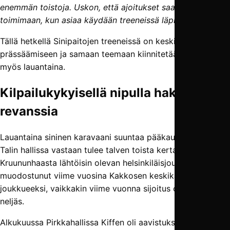
enemmän toistoja. Uskon, että ajoitukset saadaan
toimimaan, kun asiaa käydään treeneissä läpi.”
Tällä hetkellä Sinipaitojen treeneissä on keskitytty
prässäämiseen ja samaan teemaan kiinnitetään huomiota
myös lauantaina.
Kilpailukykyisellä nipulla hakemaan
revanssia
Lauantaina sininen karavaani suuntaa pääkaupunkiin, kun
Talin hallissa vastaan tulee talven toista kertaa FC Kiffen.
Kruununhaasta lähtöisin olevan helsinkiläisjoukkue on
muodostunut viime vuosina Kakkosen keskikastin
joukkueeksi, vaikkakin viime vuonna sijoitus oli peräti
neljäs.
Alkukuussa Pirkkahallissa Kiffen oli aavistuksen terävämpi,