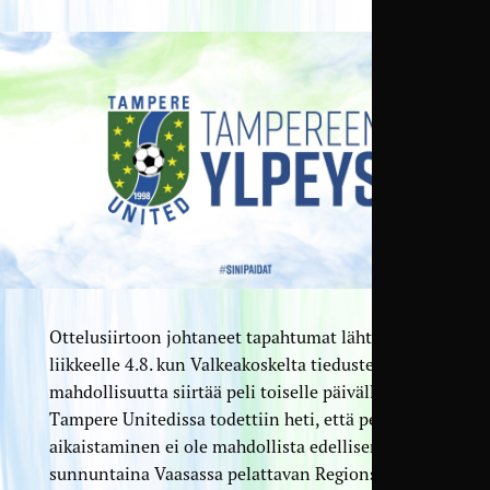
Ottelusiirtoon johtaneet tapahtumat lähtivät
liikkeelle 4.8. kun Valkeakoskelta tiedusteltiin
mahdollisuutta siirtää peli toiselle päivälle.
Tampere Unitedissa todettiin heti, että pelin
aikaistaminen ei ole mahdollista edellisenä
sunnuntaina Vaasassa pelattavan Regions’ Cupin