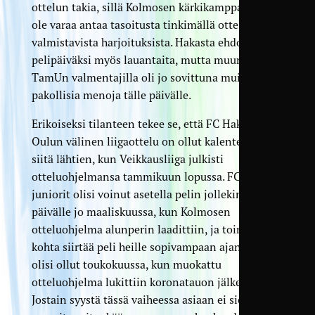
ottelun takia, sillä Kolmosen kärkikamppailuun ei
ole varaa antaa tasoitusta tinkimällä otteluun
valmistavista harjoituksista. Hakasta ehdotettiin
pelipäiväksi myös lauantaita, mutta muun muassa
TamUn valmentajilla oli jo sovittuna muita
pakollisia menoja tälle päivälle.
Erikoiseksi tilanteen tekee se, että FC Hakan ja AC
Oulun välinen liigaottelu on ollut kalenterissa jo
siitä lähtien, kun Veikkausliiga julkisti
otteluohjelmansa tammikuun lopussa. FC Haka
juniorit olisi voinut asetella pelin jollekin toiselle
päivälle jo maaliskuussa, kun Kolmosen
otteluohjelma alunperin laadittiin, ja toinen
kohta siirtää peli heille sopivampaan ajankohtaan
olisi ollut toukokuussa, kun muokattu
otteluohjelma lukittiin koronatauon jälkeen.
Jostain syystä tässä vaiheessa asiaan ei siellä