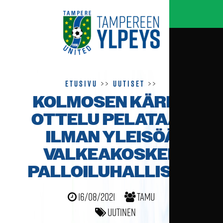
Etusivu
>>
Uutiset
>>
KOLMOSEN KÄRKI­
OTTELU PELATAAN
ILMAN YLEISÖÄ
VALKEAKOSKEN
PALLOILU­HALLISSA
16/08/2021
TamU
Uutinen