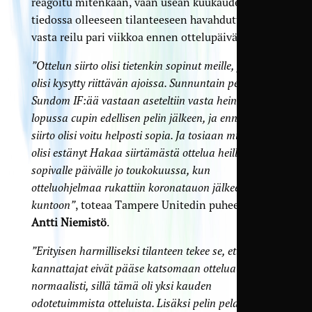
reagoitu mitenkään, vaan usean kuukauden ajan
tiedossa olleeseen tilanteeseen havahduttiin
vasta reilu pari viikkoa ennen ottelupäivää.
”Ottelun siirto olisi tietenkin sopinut meille, jos sitä
olisi kysytty riittävän ajoissa. Sunnuntain peli
Sundom IF:ää vastaan aseteltiin vasta heinäkuun
lopussa cupin edellisen pelin jälkeen, ja ennen tätä
siirto olisi voitu helposti sopia. Ja tosiaan mikään ei
olisi estänyt Hakaa siirtämästä ottelua heille
sopivalle päivälle jo toukokuussa, kun
otteluohjelmaa rukattiin koronatauon jälkeen
kuntoon”
, toteaa Tampere Unitedin puheenjohtaja
Antti Niemistö
.
”Erityisen harmilliseksi tilanteen tekee se, että
kannattajat eivät pääse katsomaan ottelua
normaalisti, sillä tämä oli yksi kauden
odotetuimmista otteluista. Lisäksi pelin pelaaminen