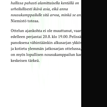
hallissa pahasti alamittaisella kentällä on
urheilullisesti ikävä asia, eikä anna
nousukamppailulle sitä arvoa, minkä se ansaitsisi”
,
Niemistö toteaa.
Ottelun ajankohta ei ole muuttunut, vaan se on
edelleen perjantai 20.8. klo 19.00. Pelissä on
panoksena vähintäänkin alkusarjan ykköspaikka
ja kotietu ylemmän jatkosarjan ottelussa, joten se
on myös lopullisen nousukamppailun kannalta
keskeisen tärkeä.