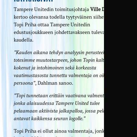
Tampere Unitedin toimitusjohtaja
Ville Dahlman
kertoo olevansa todella tyytyväinen siihen, että
Topi Priha ottaa Tampere Unitedin
edustusjoukkueen johdettavakseen tulevalla
kaudella.
”Kauden aikana tehdyn analyysin perusteella
totesimme muutostarpeen, johon Topin kaltainen
kokenut ja intohimoinen sekä korkeasta
vaatimustasosta tunnettu valmentaja on oikea
persoona”
, Dahlman sanoo.
”Topi tunnetaan erittäin vaativana valmentajana,
jonka alaisuudessa Tampere United tulee
pelaamaan aktiivista jalkapalloa, jossa pelaajat
antavat kaikkensa seuran logolle.”
Topi Priha ei ollut ainoa valmentaja, jonka kanssa