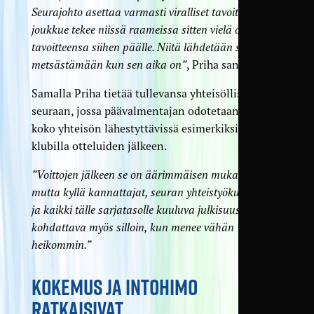
Seurajohto asettaa varmasti viralliset tavoitteet, ja
joukkue tekee niissä raameissa sitten vielä omat
tavoitteensa siihen päälle. Niitä lähdetään sitten
metsästämään kun sen aika on”
, Priha sanoo.
Samalla Priha tietää tullevansa yhteisölliseen
seuraan, jossa päävalmentajan odotetaan olevan
koko yhteisön lähestyttävissä esimerkiksi TamU-
klubilla otteluiden jälkeen.
”Voittojen jälkeen se on äärimmäisen mukavaa,
mutta kyllä kannattajat, seuran yhteistyökumppanit
ja kaikki tälle sarjatasolle kuuluva julkisuus on
kohdattava myös silloin, kun menee vähän
heikommin.”
KOKEMUS JA INTOHIMO
RATKAISIVAT