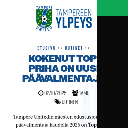
Etusivu
>>
Uutiset
>>
KOKENUT TOPI
PRIHA ON UUSI
PÄÄVALMENTAJA
02/10/2025
TamU
Uutinen
Tampere Unitedin miesten edustus­joukkueen
päävalmentaja kaudella 2026 on
Topi Priha
,