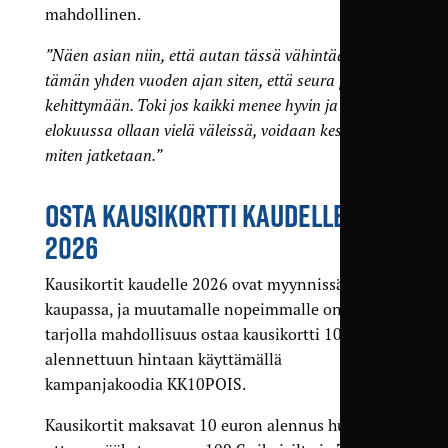
mahdollinen.
”Näen asian niin, että autan tässä vähintään
tämän yhden vuoden ajan siten, että seura pysyy
kehittymään. Toki jos kaikki menee hyvin ja
elokuussa ollaan vielä väleissä, voidaan keskustella
miten jatketaan.”
OSTA KAUSIKORTTI KAUDELLE
2026
Kausikortit kaudelle 2026 ovat myynnissä TamU-
kaupassa, ja muutamalle nopeimmalle on vielä
tarjolla mahdollisuus ostaa kausikortti 10 euroa
alennettuun hintaan käyttämällä
kampanjakoodia KK10POIS.
Kausikortit maksavat 10 euron alennus huomioon