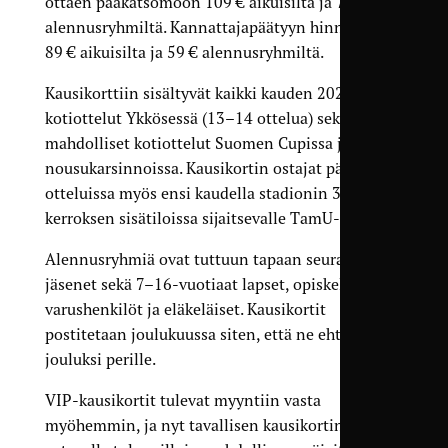
ottaen pääkatsomoon 109 € aikuisilta ja 79 €
alennus­ryhmiltä. Kannattaja­päätyyn hinnat ovat
89 € aikuisilta ja 59 € alennus­ryhmiltä.
Kausikorttiin sisältyvät kaikki kauden 2026
kotiottelut Ykkösessä (13–14 ottelua) sekä
mahdolliset kotiottelut Suomen Cupissa ja
nousukarsinnoissa. Kausikortin ostajat pääsevät
otteluissa myös ensi kaudella stadionin 3.
kerroksen sisätiloissa sijaitsevalle TamU-klubille.
Alennusryhmiä ovat tuttuun tapaan seuran
jäsenet sekä 7–16-vuotiaat lapset, opiskelijat,
varushenkilöt ja eläkeläiset. Kausikortit
postitetaan joulukuussa siten, että ne ehtivät
jouluksi perille.
VIP-kausikortit tulevat myyntiin vasta
myöhemmin, ja nyt tavallisen kausikortin