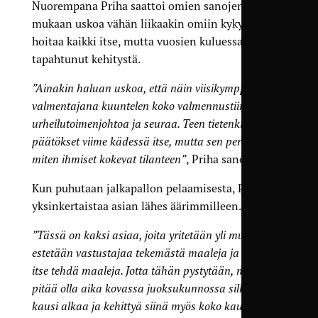
Nuorempana Priha saattoi omien sanojensa
mukaan uskoa vähän liikaakin omiin kykyihinsä
hoitaa kaikki itse, mutta vuosien kuluessa on
tapahtunut kehitystä.
”Ainakin haluan uskoa, että näin viisikymppisenä
valmentajana kuuntelen koko valmennustiimiä,
urheilutoimenjohtoa ja seuraa. Teen tietenkin isot
päätökset viime kädessä itse, mutta sen perusteella
miten ihmiset kokevat tilanteen”
, Priha sanoo.
Kun puhutaan jalkapallon pelaamisesta, Priha
yksinkertaistaa asian lähes äärimmilleen.
”Tässä on kaksi asiaa, joita yritetään yli muiden:
estetään vastustajaa tekemästä maaleja ja pyritään
itse tehdä maaleja. Jotta tähän pystytään, meidän
pitää olla aika kovassa juoksukunnossa silloin kun
kausi alkaa ja kehittyä siinä myös koko kauden