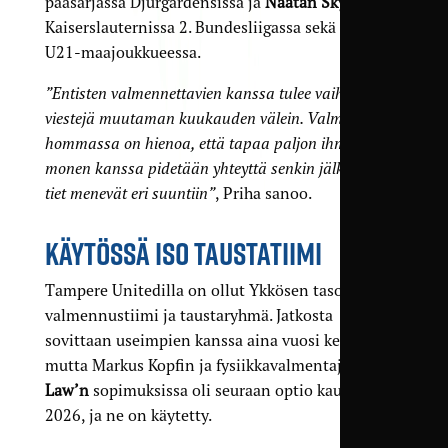
pääsarjassa Djurgårdensissa ja
Naatan Skyttä
Kaiserslauternissa 2. Bundesliigassa sekä Suomen
U21-maajoukkueessa.
”Entisten valmennettavien kanssa tulee vaihdettua
viestejä muutaman kuukauden välein. Valmentajan
hommassa on hienoa, että tapaa paljon ihmisiä, ja
monen kanssa pidetään yhteyttä senkin jälkeen kun
tiet menevät eri suuntiin”
, Priha sanoo.
KÄYTÖSSÄ ISO TAUSTATIIMI
Tampere Unitedilla on ollut Ykkösen tasolle suuri
valmennustiimi ja taustaryhmä. Jatkosta
sovittaan useimpien kanssa aina vuosi kerrallaan,
mutta Markus Kopfin ja fysiikkavalmentaja
Po
Law’n
sopimuksissa oli seuraan optio kaudesta
2026, ja ne on käytetty.