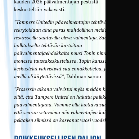
kauden 2026 päävalmentajan pestistä
keskusteltiin vakavasti.
”Tampere Unitedin päävalmentajan tehtävään
rekrytoidaan aina paras mahdollinen meidän
resursseilla saatavilla oleva valmentaja. Saatuani
hallitukselta tehtävän kartoittaa
päävalmentajaehdokkaita nousi Topin nimi esille
monessa taustakeskustelussa. Topin kanssa käydyt
keskustelut vahvistivat sitä ennakkotietoa, joka
meillä oli käytettävissä”
, Dahlman sanoo
”Prosessin aikana vahvistui myös meidän käsitys
siitä, että Tampere United on haluttu paikka toimia
päävalmentajana. Voimme olla luottavaisia siihen,
että seuran vetovoima niin valmentajien kuin myös
pelaajien silmissä on kasvanut vuosi vuodelta.”
POIKKEUKSELLISEN PALJON