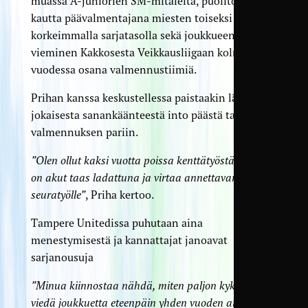
muassa A-juniorien SM-mitaleita, puolitoista
kautta päävalmentajana miesten toiseksi
korkeimmalla sarjatasolla sekä joukkueen
vieminen Kakkosesta Veikkausliigaan kolmessa
vuodessa osana valmennustiimiä.
Prihan kanssa keskustellessa paistaakin lähes
jokaisesta sanankäänteestä into päästä takaisin
valmennuksen pariin.
”Olen ollut kaksi vuotta poissa kenttätyöstä, ja nyt
on akut taas ladattuna ja virtaa annettavana
seuratyölle”
, Priha kertoo.
Tampere Unitedissa puhutaan aina
menestymisestä ja kannattajat janoavat
sarjanousuja
”Minua kiinnostaa nähdä, miten paljon kykenemme
viedä joukkuetta eteenpäin yhden vuoden aikana.