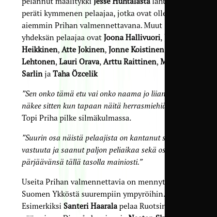
pelannut maalitykki
Jesse Huhtalasta
lähtien
peräti kymmenen pelaajaa, jotka ovat olleet
aiemmin Prihan valmennettavana. Muut
yhdeksän pelaajaa ovat
Joona Hallivuori
,
Juho
Heikkinen
,
Atte Jokinen
,
Jonne Koistinen
,
Rasmus
Lehtonen
,
Lauri Orava
,
Arttu Raittinen
,
Matias
Sarlin
ja
Taha Özcelik
”Sen onko tämä etu vai onko naama jo liian kulunut
näkee sitten kun tapaan näitä herrasmiehiä”
, sanoo
Topi Priha pilke silmäkulmassa.
”Suurin osa näistä pelaajista on kantanut suurta
vastuuta ja saanut paljon peliaikaa sekä osoittanut
pärjäävänsä tällä tasolla mainiosti.”
Useita Prihan valmennettavia on mennyt myös
Suomen Ykköstä suurempiin ympyröihin.
Esimerkiksi
Santeri Haarala
pelaa Ruotsin