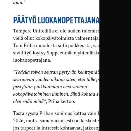
ajan.”
PÄÄTYÖ LUOKANOPETTAJANA
Tampere Unitedilla ei ole uuden tulemisen aikana
vielä ollut kokopäivätoimista valmentajaa, eikä
Topi Priha muodosta siitä poikkeusta, vaan
siviilityö löytyy Soppeenmäen yhtenäiskoulusta
luokanopettajana.
”Todella toivon seuran pystyvän kehittymään
seuraavan vuoden aikana siten, että tälle pallille
pystytään palkkaamaan ensi vuonna
kokopäivätoiminen ihminen. Siinä kohtaa se tuskin
olen enää minä”
, Priha kertoo.
Tästä syystä Prihan sopimus kattaa vain kauden
2026, mutta samanaikaisesti on keskusteltu, että
jos tarpeet ja intressit kohtaavat, jatkosopimus on