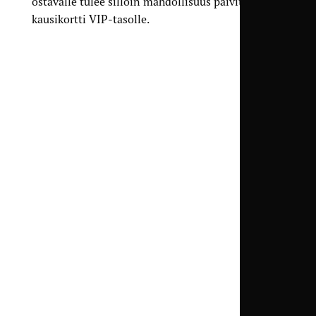
ostavalle tulee silloin mahdollisuus päivittää
kausikortti VIP-tasolle.