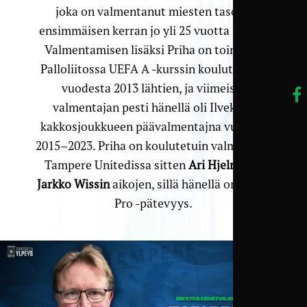
joka on valmentanut miesten tasolla
ensimmäisen kerran jo yli 25 vuotta sitten.
Valmentamisen lisäksi Priha on toiminut
Palloliitossa UEFA A -kurssin kouluttajana
vuodesta 2013 lähtien, ja viimeisin
valmentajan pesti hänellä oli Ilveksen
kakkos­joukkueen päävalmentajna vuosina
2015–2023. Priha on koulutetuin valmentaja
Tampere Unitedissa sitten
Ari Hjelmin
ja
Jarkko Wissin
aikojen, sillä hänellä on UEFA
Pro -pätevyys.