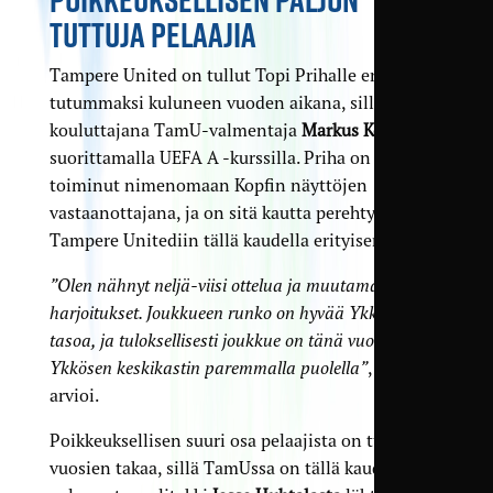
TUTTUJA PELAAJIA
Tampere United on tullut Topi Prihalle entistäkin
tutummaksi kuluneen vuoden aikana, sillä hän on
kouluttajana TamU-valmentaja
Markus Kopfin
suorittamalla UEFA A -kurssilla. Priha on
toiminut nimenomaan Kopfin näyttöjen
vastaanottajana, ja on sitä kautta perehtynyt
Tampere Unitediin tällä kaudella erityisen hyvin.
”Olen nähnyt neljä-viisi ottelua ja muutamat
harjoitukset. Joukkueen runko on hyvää Ykkösen
tasoa, ja tuloksellisesti joukkue on tänä vuonna
Ykkösen keskikastin paremmalla puolella”
, Priha
arvioi.
Poikkeuksellisen suuri osa pelaajista on tuttuja jo
vuosien takaa, sillä TamUssa on tällä kaudella