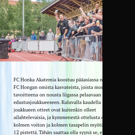
FC Honka Akatemia koostuu pääasiassa nuorista
FC Hongan omista kasvateista, joista monien
tavoitteena on nousta liigassa pelaavaan
edustusjoukkueeseen. Kuluvalla kaudella
joukkueen otteet ovat kuitenkin olleet
ailahtelevaisia, ja kymmenestä ottelusta on
kolmen voiton ja kolmen tasapelin myötä koossa
12 pistettä. Tähän saattaa olla syynä se, että