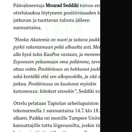
Päävalmentaja
Mourad Seddiki
toivoo ennen
ottelutaukoa löytyneen positiivisuuden kierteen
jatkuvan ja tuottavan tulosta jälleen
sunnuntaina.
”Honka Akatemia on nuori ja taitava joukkue, joka
pyrkii rakentamaan peliä alhaalta asti. Meillä on
alla hyvä tulos KaaPoa vastaan, ja menemme
Espooseen pelaamaan oma peliämme, tavoitteena
ottaa voitto. Positiivisuus on hehkunut joukkueessa
sekä kentällä että sen ulkopuolella, ja sitä on hyvä
jatkaa. Positiivisuus on kuulunut myöskin
katsomossa: kiitokset sinnekin”
, Seddiki toteaa.
Ottelu pelataan Tapiolan urheilupuiston
tekonurmella 1 sunnuntaina 14.7. klo 18.30
alkaen. Paikka on monille Tampere Unitedin
kannattajille tuttu liigavuosilta, joskin tällä