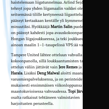
haistelemaan liigatunnelmaa. Arlind Sejdiu on
tehnyt jopa yhden liigamaalin vaikkei ole
seitsemässä tilille kertyneessä liigaottelussa
päässyt kertaakaan kentälle yli kymmeneksi
minuutiksi. Hyökkääjä
Martin Salin
puolestaan
on päässyt kahdesti jopa avauskokoonpanoon FC
Hongan liigajoukkueessa, ja teki joukkueen
ainoan maalin 1–1-tasapelissä VPS:ää vastaan.
Tampere United lähtee otteluun vahvalla
kokoonpanolla, sillä loukkaantumisten takia
ottelun väliin jättävät vain
Jere Remes
ja
Elias
Harala
. Lisäksi
Deng Malwal
aloitti maanantaina
varusmiespalveluksensa, ja on perinteiden
mukaisesti ensimmäisen viikonloppunsa
maastokuvioisessa vahvuudessa.
Topi Järven
osalta ratkaisut tehtäneen valmistavien
harjoitusten perusteella.