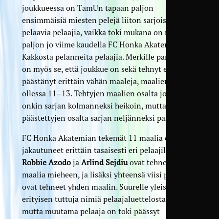
joukkueessa on TamUn tapaan paljon
ensimmäisiä miesten pelejä liiton sarjoissa
pelaavia pelaajia, vaikka toki mukana on myös
paljon jo viime kaudella FC Honka Akatemiassa
Kakkosta pelanneita pelaajia. Merkille pantavaa
on myös se, että joukkue on sekä tehnyt että
päästänyt erittäin vähän maaleja, maalieron
ollessa 11–13. Tehtyjen maalien osalta joukkue
onkin sarjan kolmanneksi heikoin, mutta
päästettyjen osalta sarjan neljänneksi paras.
FC Honka Akatemian tekemät 11 maalia ovat
jakautuneet erittäin tasaisesti eri pelaajille.
Robbie Azodo
ja
Arlind Sejdiu
ovat tehneet kolme
maalia mieheen, ja lisäksi yhteensä viisi pelaajaa
ovat tehneet yhden maalin. Suurelle yleisölle
erityisen tuttuja nimiä pelaajaluettelosta ei löydy,
mutta muutama pelaaja on toki päässyt