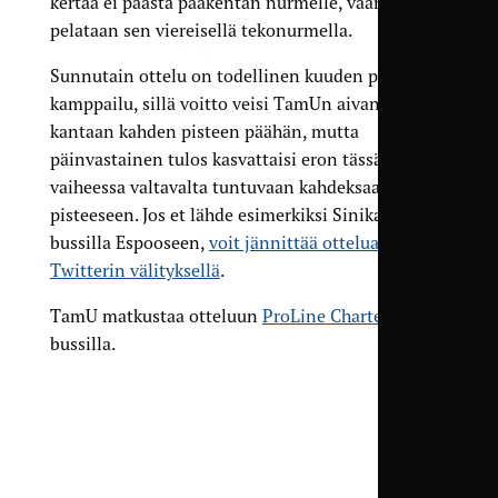
kertaa ei päästä pääkentän nurmelle, vaan
pelataan sen viereisellä tekonurmella.
Sunnutain ottelu on todellinen kuuden pisteen
kamppailu, sillä voitto veisi TamUn aivan Hongan
kantaan kahden pisteen päähän, mutta
päinvastainen tulos kasvattaisi eron tässä
vaiheessa valtavalta tuntuvaan kahdeksaan
pisteeseen. Jos et lähde esimerkiksi Sinikaartin
bussilla Espooseen,
voit jännittää ottelua
Twitterin välityksellä
.
TamU matkustaa otteluun
ProLine Charterin
bussilla.