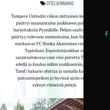
Otteluennakko
Tampere Unitedin viikon mittainen kesätauko
päättyi maanantaina joukkueen palattua
harjoituksiin Pyynikille. Pelien osalta tauko
päättyy tulevana sunnuntaina, kun Sinipaidat
matkaavat FC Honka Akatemian vieraaksi
Tapiolaan. Espoolaisjoukkue on
sarjataulukossa vain viisi pistettä TamUn
edellä ja kuuluu niihin joukkueisiin, jotka
TamU haluaisi ohittaa ja samalla karistaa
putoamispeikon jo hyvissä ajoin ennen
syksyn viimeisiä pelejä.