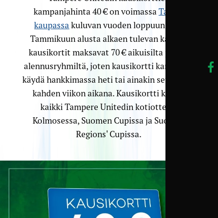
kampanjahinta 40 € on voimassa
TamU-
kaupassa
kuluvan vuoden loppuun asti.
Tammikuun alusta alkaen tulevan kauden
kausikortit maksavat 70 € aikuisilta ja 45 €
alennusryhmiltä, joten kausikortti kannattaa
käydä hankkimassa heti tai ainakin seuraavan
kahden viikon aikana. Kausikortti kattaa
kaikki Tampere Unitedin kotiottelut
Kolmosessa, Suomen Cupissa ja Suomen
Regions' Cupissa.