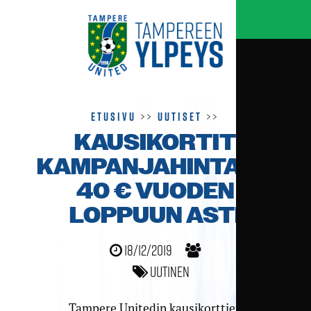
Etusivu
>>
Uutiset
>>
KAUSIKORTIT
KAMPANJA­HINTAAN
40 € VUODEN
LOPPUUN ASTI
18/12/2019
Uutinen
Tampere Unitedin kausikorttien