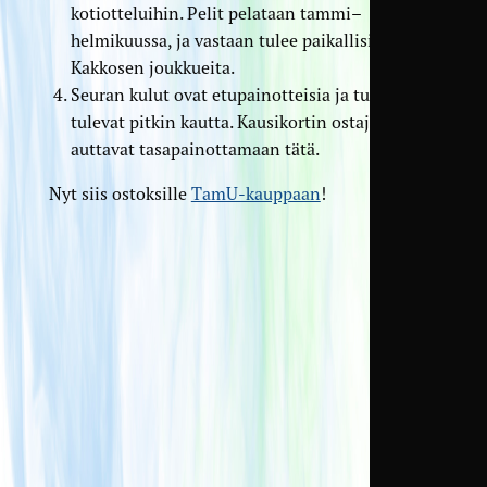
kotiotteluihin. Pelit pelataan tammi–
helmikuussa, ja vastaan tulee paikallisia
Kakkosen joukkueita.
Seuran kulut ovat etupainotteisia ja tulot
tulevat pitkin kautta. Kausikortin ostajat
auttavat tasapainottamaan tätä.
Nyt siis ostoksille
TamU-kauppaan
!