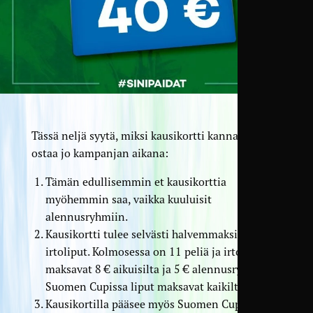
Tässä neljä syytä, miksi kausikortti kannattaa
ostaa jo kampanjan aikana:
Tämän edullisemmin et kausikorttia
myöhemmin saa, vaikka kuuluisit
alennusryhmiin.
Kausikortti tulee selvästi halvemmaksi kuin
irtoliput. Kolmosessa on 11 peliä ja irtoliput
maksavat 8 € aikuisilta ja 5 € alennusryhmiltä.
Suomen Cupissa liput maksavat kaikilta 5 €.
Kausikortilla pääsee myös Suomen Cupin