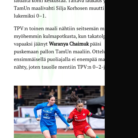
laidalta kohti keskustaa. Taitava laukaus yli
TamUn maalivahti Silja Korhosen muutti
lukemiksi 0–1.
TPV:n toinen maali nähtiin seitsemän minuuttia
myöhemmin kulmapotkusta, kun takatolpalle
vapaaksi jäänyt
Waranya Chaimuk
pääsi
puskemaan pallon TamUn maaliin. Ottelun
ensimmäisellä puoliajalla ei enempää maaleja
nähty, joten tauolle mentiin TPV:n 0–2-johdossa.