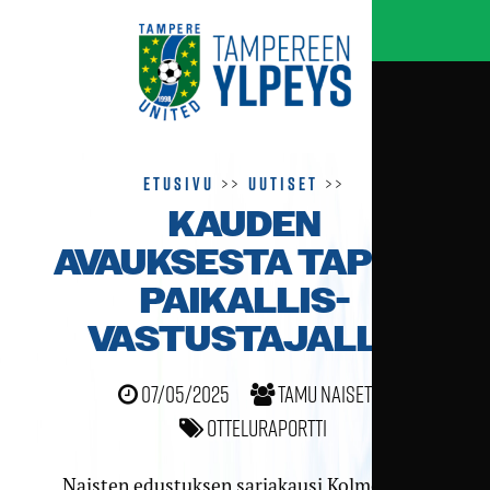
Etusivu
>>
Uutiset
>>
KAUDEN
AVAUKSESTA TAPPIO
PAIKALLIS­
VASTUSTAJALLE
07/05/2025
TamU naiset
Otteluraportti
Naisten edustuksen sarjakausi Kolmosessa