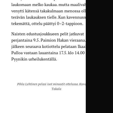
laukomaan melko kaukaa. mutta maalivahti
venytti kätensä takakulmaan menossa olleen
terävän laukauksen tielle. Kun kavennusmaali jäi
tekemättä, ottelu päättyi 0–2-tappioon.
Naisten edustusjoukkueen pelit jatkuvat
perjantaina 9.5. Paimion Hakan vieraana. Tämän
jälkeen seuraava kotiottelu pelataan Ikaalisten
Palloa vastaan lauantaina 17.5. klo 14.00
Pyynikin urheilukentällä.
Pihla Lehtinen pelasi isot minuutit ottelussa. Kuva: Anssi
Takala