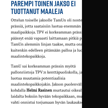
PAREMPI TOINEN JAKSO EI
TUOTTANUT MAALEJA
Ottelun toiselle jaksolle TamUn oli nostettava
prässiä, jotta saataisiin luotua enemmän
maalipaikkoja. TPV ei korkeamman prässin myötä
päässyt enää vapaasti laittamaan pitkiä palloja
TamUn alemmin linjan taakse, mutta onnistui
kuitenkin edelleen pitämään palloa ja luomaan
maalintekopaikkoja.
TamU sai korkeamman prässin myötä
pallonriistoja TPV:n kenttäpuoliskolla, ja sai
luotua muutamia potentiaalisia
maalintekopaikkojakin. Jakson puolenvälin
kohdalla
Helmi Rasinen
murtautui oikealta
laidalta boksiin hyvään tekopaikkaan, mutta TPV-
vahti onnistui torjumaan hyvän laukauksen.