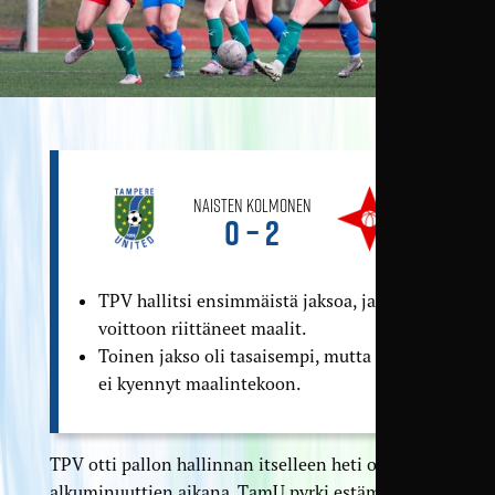
Naisten Kolmonen
0 – 2
TPV hallitsi ensimmäistä jaksoa, ja teki
voittoon riittäneet maalit.
Toinen jakso oli tasaisempi, mutta TamU
ei kyennyt maalintekoon.
TPV otti pallon hallinnan itselleen heti ottelun
alkuminuuttien aikana. TamU pyrki estämään