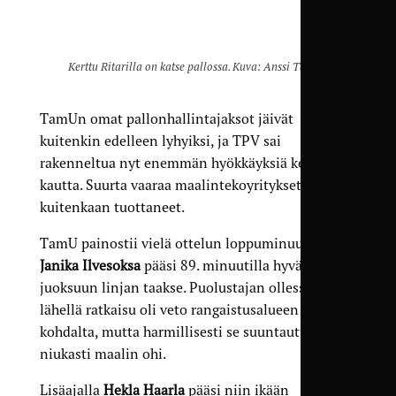
Kerttu Ritarilla on katse pallossa. Kuva: Anssi Takala
TamUn omat pallonhallintajaksot jäivät
kuitenkin edelleen lyhyiksi, ja TPV sai
rakenneltua nyt enemmän hyökkäyksiä keskustan
kautta. Suurta vaaraa maalintekoyritykset eivät
kuitenkaan tuottaneet.
TamU painostii vielä ottelun loppuminuuteilla.
Janika Ilvesoksa
pääsi 89. minuutilla hyvään
juoksuun linjan taakse. Puolustajan ollessa
lähellä ratkaisu oli veto rangaistusalueen kaaren
kohdalta, mutta harmillisesti se suuntautui
niukasti maalin ohi.
Lisäajalla
Hekla Haarla
pääsi niin ikään