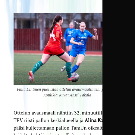
Pihla Lehtinen puolustaa ottelun avausmaalin tehnyttä Alina
Koulikia. Kuva: Anssi Takala
Ottelun avausmaali nähtiin 32. minuutilla, kun
TPV riisti pallon keskialueella ja
Alina Koulik
pääsi kuljettamaan pallon TamUn oikealta