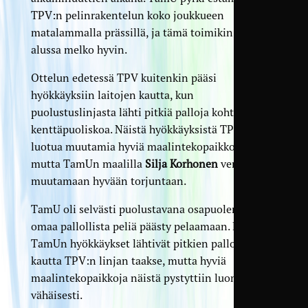
TPV:n pelinrakentelun koko joukkueen
matalammalla prässillä, ja tämä toimikin pelin
alussa melko hyvin.
Ottelun edetessä TPV kuitenkin pääsi
hyökkäyksiin laitojen kautta, kun
puolustuslinjasta lähti pitkiä palloja kohti TamUn
kenttäpuoliskoa. Näistä hyökkäyksistä TPV saikin
luotua muutamia hyviä maalintekopaikkoja,
mutta TamUn maalilla
Silja Korhonen
venyi
muutamaan hyvään torjuntaan.
TamU oli selvästi puolustavana osapuolena, eikä
omaa pallollista peliä päästy pelaamaan. Parhaat
TamUn hyökkäykset lähtivät pitkien pallojen
kautta TPV:n linjan taakse, mutta hyviä
maalintekopaikkoja näistä pystyttiin luomaan
vähäisesti.