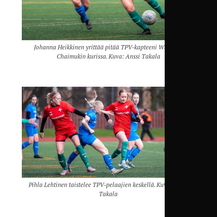
Johanna Heikkinen yrittää pitää TPV-kapteeni Waranya
Chaimukin kurissa. Kuva: Anssi Takala
Pihla Lehtinen taistelee TPV-pelaajien keskellä. Kuva: Anssi
Takala