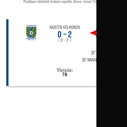
Tiukkaa vääntöä boksin rajalla. Kuva: Anssi Takala
Naisten Kolmonen
0 – 2
( 0 – 2 )
32′ Alina Koulik
39′ Waranya Chaimuk
Yleisöä:
78