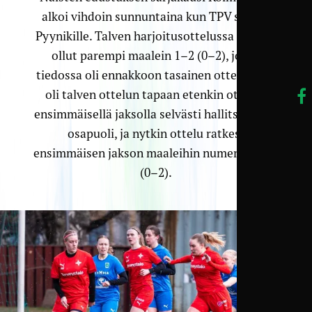
alkoi vihdoin sunnuntaina kun TPV saapui
Pyynikille. Talven harjoitusottelussa TPV oli
ollut parempi maalein 1–2 (0–2), joten
tiedossa oli ennakkoon tasainen ottelu. TPV
oli talven ottelun tapaan etenkin ottelun
ensimmäisellä jaksolla selvästi hallitsevampi
osapuoli, ja nytkin ottelu ratkesi
ensimmäisen jakson maaleihin numeroin 0–2
(0–2).