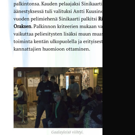
palkintonsa. Kauden pelaajaksi Sinikaartin
äänestyksessä tuli valituksi Antti Kuusinen,
vuoden pelimiehenä Sinikaarti palkitsi
Riku
Oraksen
. Palkinnon kriteerien mukaan valintaan
vaikuttaa peliesitysten lisäksi muun muassa
toiminta kentän ulkopuolella ja erityisesti
kannattajien huomioon ottaminen.
Gaalayleisö viihtyi.