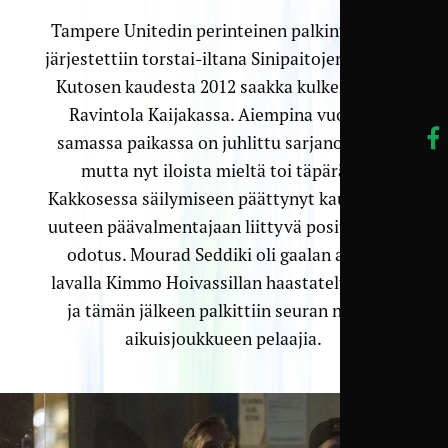
Tampere Unitedin perinteinen palkintogaala
järjestettiin torstai-iltana Sinipaitojen tukena
Kutosen kaudesta 2012 saakka kulkeneessa
Ravintola Kaijakassa. Aiempina vuosina
samassa paikassa on juhlittu sarjanousuja,
mutta nyt iloista mieltä toi täpärään
Kakkosessa säilymiseen päättynyt kausi sekä
uuteen päävalmentajaan liittyvä positiivinen
odotus. Mourad Seddiki oli gaalan aluksi
lavalla Kimmo Hoivassillan haastateltavana,
ja tämän jälkeen palkittiin seuran neljän
aikuisjoukkueen pelaajia.