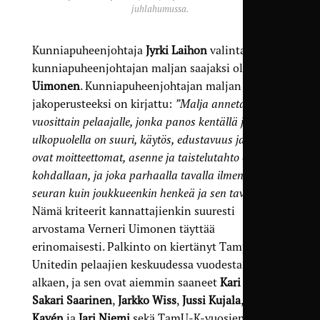
juhlahumussa.
Kunniapuheenjohtaja
Jyrki Laihon
valinta
kunniapuheenjohtajan maljan saajaksi oli
Verneri
Uimonen
. Kunniapuheenjohtajan maljan
jakoperusteeksi on kirjattu:
”Malja annetaan
vuosittain pelaajalle, jonka panos kentällä ja kentän
ulkopuolella on suuri, käytös, edustavuus ja taito
ovat moitteettomat, asenne ja taistelutahto ovat
kohdallaan, ja joka parhaalla tavalla ilmentää niin
seuran kuin joukkueenkin henkeä ja sen tavoitteita.”
Nämä kriteerit kannattajienkin suuresti
arvostama Verneri Uimonen täyttää
erinomaisesti. Palkinto on kiertänyt Tampere
Unitedin pelaajien keskuudessa vuodesta 2005
alkaen, ja sen ovat aiemmin saaneet
Kari Sainio
,
Sakari Saarinen
,
Jarkko Wiss
,
Jussi Kujala
,
Mikko
Kavén
ja
Jari Niemi
sekä TamU-K-vuosien ajan