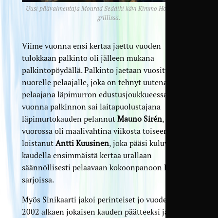
Uusi päävalmentaja Mourad Seddiki kävi Kimmo Hoivassillan
grillissä.
Viime vuonna ensi kertaa jaettu vuoden
tulokkaan palkinto oli jälleen mukana
palkintopöydällä. Palkinto jaetaan vuosittan
nuorelle pelaajalle, joka on tehnyt uutena
pelaajana läpimurron edustusjoukkueessa. Viime
vuonna palkinnon sai laitapuolustajana
läpimurtokauden pelannut
Mauno Sirén
, ja nyt
vuorossa oli maalivahtina viikosta toiseen
loistanut
Antti Kuusinen
, joka pääsi kuluvalla
kaudella ensimmäistä kertaa urallaan
säännöllisesti pelaavaan kokoonpanoon liiton
sarjoissa.
Myös Sinikaarti jakoi perinteiset jo vuodesta
2002 alkaen jokaisen kauden päätteeksi jaetut