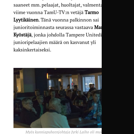
saaneet mm. pelaajat, huoltajat, valmentajat, ja
viime vuonna TamU-TV:n vetäjä
Tarmo
Lyytikäinen
. Tänä vuonna palkinnon sai
junioritoiminnasta seurassa vastaava
Markus
Kyöstäjä
, jonka johdolla Tampere Unitedin
junioripelaajien määrä on kasvanut yli
kaksinkertaiseksi.
Myös kunniapuheenjohtaja Jyrki Laiho oli mukana