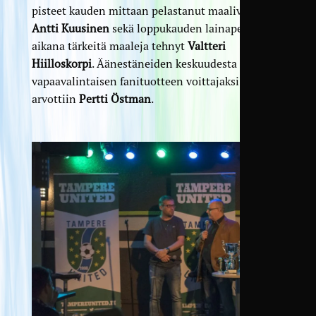
pisteet kauden mittaan pelastanut maalivahti
Antti Kuusinen
sekä loppukauden lainapestinsä
aikana tärkeitä maaleja tehnyt
Valtteri
Hiilloskorpi
. Äänestäneiden keskuudesta
vapaavalintaisen fanituotteen voittajaksi
arvottiin
Pertti Östman
.