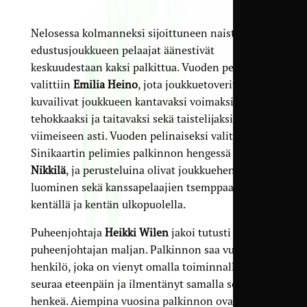
Nelosessa kolmanneksi sijoittuneen naisten
edustusjoukkueen pelaajat äänestivät
keskuudestaan kaksi palkittua. Vuoden pelaajaksi
valittiin
Emilia Heino
, jota joukkuetoverit
kuvailivat joukkueen kantavaksi voimaksi,
tehokkaaksi ja taitavaksi sekä taistelijaksi
viimeiseen asti. Vuoden pelinaiseksi valittiin
Sinikaartin pelimies palkinnon hengessä
Essi
Nikkilä
, ja perusteluina olivat joukkuehengen
luominen sekä kanssapelaajien tsemppaaminen
kentällä ja kentän ulkopuolella.
Puheenjohtaja
Heikki Wilen
jakoi tutusti
puheenjohtajan maljan. Palkinnon saa vuosittain
henkilö, joka on vienyt omalla toiminnallaan
seuraa eteenpäin ja ilmentänyt samalla seuran
henkeä. Aiempina vuosina palkinnon ovat