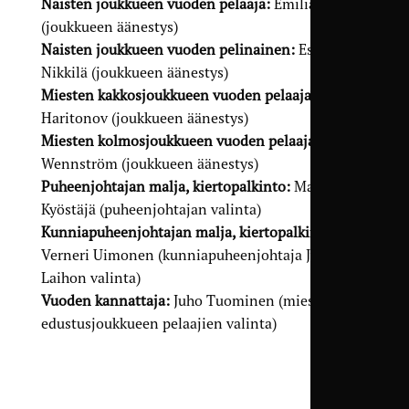
Naisten joukkueen vuoden pelaaja:
Emilia Heino
(joukkueen äänestys)
Naisten joukkueen vuoden pelinainen:
Essi
Nikkilä (joukkueen äänestys)
Miesten kakkosjoukkueen vuoden pelaaja:
Andrei
Haritonov (joukkueen äänestys)
Miesten kolmosjoukkueen vuoden pelaaja:
Jukka
Wennström (joukkueen äänestys)
Puheenjohtajan malja, kiertopalkinto:
Markus
Kyöstäjä (puheenjohtajan valinta)
Kunniapuheenjohtajan malja, kiertopalkinto:
Verneri Uimonen (kunniapuheenjohtaja Jyrki
Laihon valinta)
Vuoden kannattaja:
Juho Tuominen (miesten
edustusjoukkueen pelaajien valinta)