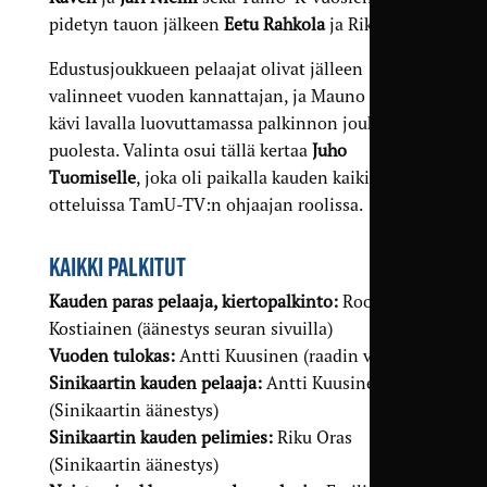
pidetyn tauon jälkeen
Eetu Rahkola
ja Riku Oras.
Edustusjoukkueen pelaajat olivat jälleen
valinneet vuoden kannattajan, ja Mauno Sirén
kävi lavalla luovuttamassa palkinnon joukkueen
puolesta. Valinta osui tällä kertaa
Juho
Tuomiselle
, joka oli paikalla kauden kaikissa
otteluissa TamU-TV:n ohjaajan roolissa.
KAIKKI PALKITUT
Kauden paras pelaaja, kiertopalkinto:
Roope
Kostiainen (äänestys seuran sivuilla)
Vuoden tulokas:
Antti Kuusinen (raadin valinta)
Sinikaartin kauden pelaaja:
Antti Kuusinen
(Sinikaartin äänestys)
Sinikaartin kauden pelimies:
Riku Oras
(Sinikaartin äänestys)