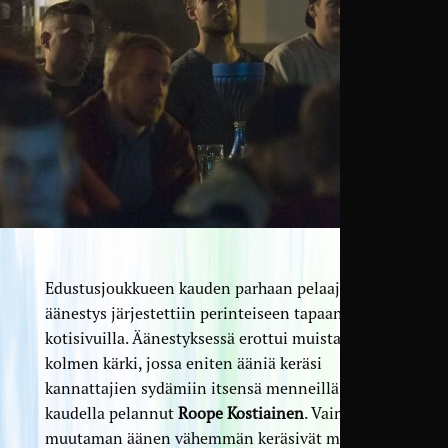
Edustusjoukkueen kauden parhaan pelaajan
äänestys järjestettiin perinteiseen tapaan seuran
kotisivuilla. Äänestyksessä erottui muista kova
kolmen kärki, jossa eniten ääniä keräsi
kannattajien sydämiin itsensä menneillä kahdella
kaudella pelannut
Roope Kostiainen
. Vain
muutaman äänen vähemmän keräsivät monet