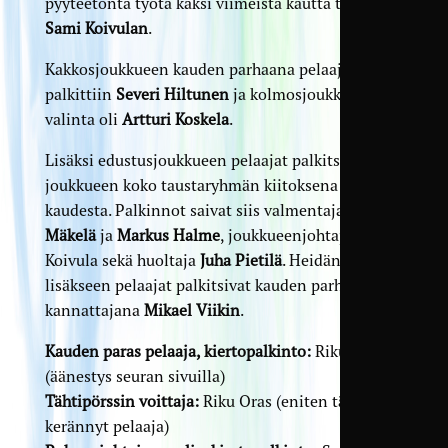
pyyteetöntä työtä kaksi viimeistä kautta tehneen
Sami Koivulan
.
Kakkosjoukkueen kauden parhaana pelaajana
palkittiin
Severi Hiltunen
ja kolmosjoukkueesta
valinta oli
Artturi Koskela
.
Lisäksi edustusjoukkueen pelaajat palkitsivat
joukkueen koko taustaryhmän kiitoksena
kaudesta. Palkinnot saivat siis valmentajat
Mikko
Mäkelä
ja
Markus Halme
, joukkueenjohtaja Sami
Koivula sekä huoltaja
Juha Pietilä
. Heidän
lisäkseen pelaajat palkitsivat kauden parhaana
kannattajana
Mikael Viikin
.
Kauden paras pelaaja, kiertopalkinto:
Riku Oras
(äänestys seuran sivuilla)
Tähtipörssin voittaja:
Riku Oras (eniten tähtiä
kerännyt pelaaja)