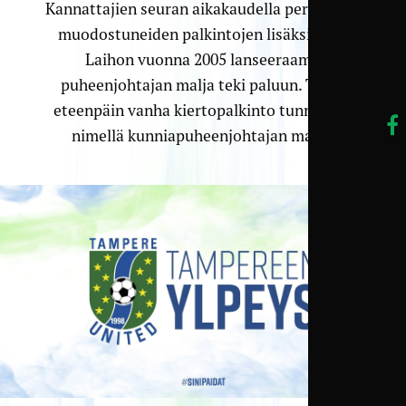
Kannattajien seuran aikakaudella perinteiksi
muodostuneiden palkintojen lisäksi Jyrki
Laihon vuonna 2005 lanseeraama
puheenjohtajan malja teki paluun. Tästä
eteenpäin vanha kiertopalkinto tunnetaan
nimellä kunniapuheenjohtajan malja.