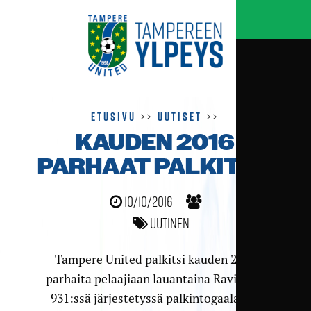
Etusivu
>>
Uutiset
>>
KAUDEN 2016
PARHAAT PALKITTU
10/10/2016
Uutinen
Tampere United palkitsi kauden 2016
parhaita pelaajiaan lauantaina Ravintola
931:ssä järjestetyssä palkintogaalassa.