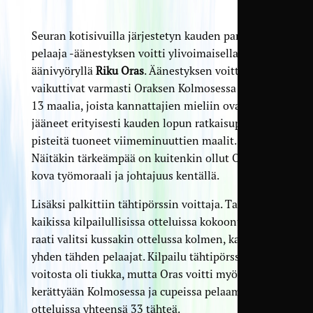
Seuran kotisivuilla järjestetyn kauden paras
pelaaja -äänestyksen voitti ylivoimaisella
äänivyöryllä
Riku Oras
. Äänestyksen voittoon
vaikuttivat varmasti Oraksen Kolmosessa tekemät
13 maalia, joista kannattajien mieliin ovat
jääneet erityisesti kauden lopun ratkaisupeleissä
pisteitä tuoneet viimeminuuttien maalit.
Näitäkin tärkeämpää on kuitenkin ollut Oraksen
kova työmoraali ja johtajuus kentällä.
Lisäksi palkittiin tähtipörssin voittaja. TamUn
kaikissa kilpailullisissa otteluissa kokoontunut
raati valitsi kussakin ottelussa kolmen, kahden, ja
yhden tähden pelaajat. Kilpailu tähtipörssin
voitosta oli tiukka, mutta Oras voitti myös sen
kerättyään Kolmosessa ja cupeissa pelaamissaan
otteluissa yhteensä 33 tähteä.