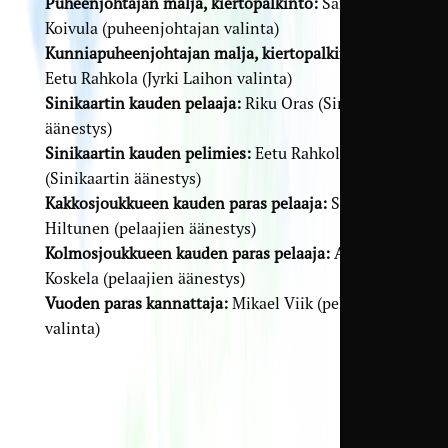
Puheenjohtajan malja, kiertopalkinto:
Sami
Koivula (puheenjohtajan valinta)
Kunniapuheenjohtajan malja, kiertopalkinto:
Eetu Rahkola (Jyrki Laihon valinta)
Sinikaartin kauden pelaaja:
Riku Oras (Sinikaartin
äänestys)
Sinikaartin kauden pelimies:
Eetu Rahkola
(Sinikaartin äänestys)
Kakkosjoukkueen kauden paras pelaaja:
Severi
Hiltunen (pelaajien äänestys)
Kolmosjoukkueen kauden paras pelaaja:
Artturi
Koskela (pelaajien äänestys)
Vuoden paras kannattaja:
Mikael Viik (pelaajien
valinta)