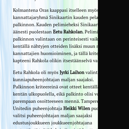
Kolmantena Oras kaappasi itselleen myös
kannattajaryhmä Sinikaartin kauden pelaaja -
palkinnon. Kauden pelimieheksi Sinikaarti
äänesti puolestaan
Eetu Rahkolan
. Pelimies-
palkinnon valintaan on perinteisesti vaikuttanut
kentällä nähtyjen otteiden lisäksi muun muassa
kannattajien huomioiminen, ja tällä kriteerillä
kapteeni Rahkola olikin itsestäänselvä valinta.
Eetu Rahkola oli myös
Jyrki Laihon
valinta
kunniapuheenjohtajan maljan saajaksi.
Palkinnon kriteereinä ovat otteet kentällä ja
kentän ulkopuolella, eikä palkinto olisi voinut
parempaan osoitteeseen mennä. Tampere
Unitedin puheenjohtaja
Heikki Wilen
puolestaan
valitsi puheenjohtajan maljan saajaksi
edustusjoukkueen joukkueenjohtajana