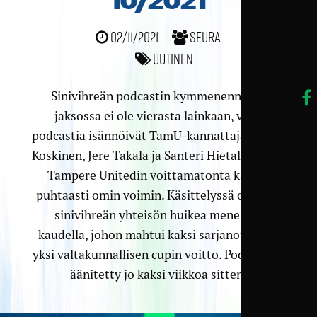
10/2021
02/11/2021
Seura
Uutinen
Sinivihreän podcastin kymmenennessä
jaksossa ei ole vierasta lainkaan, vaan
podcastia isännöivät TamU-kannattajat Juuso
Koskinen, Jere Takala ja Santeri Hietala puivat
Tampere Unitedin voittamatonta kautta
puhtaasti omin voimin. Käsittelyssä on koko
sinivihreän yhteisön huikea menestys
kaudella, johon mahtui kaksi sarjanousua ja
yksi valtakunnallisen cupin voitto. Podcast on
äänitetty jo kaksi viikkoa sitten.