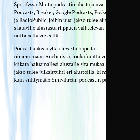
Spotifyssa. Muita podcastin alustoja ovat Apple
Podcasts, Breaker, Google Podcasts, Pocket Casts
ja RadioPublic, joihin uusi jakso tulee aina
saataville alustasta riippuen vaihtelevan
mittaisella viiveellä.
Podcast aukeaa yllä olevasta napista
nimenomaan Anchorissa, jonka kautta voit
klikata haluamallesi alustalle sitä mukaa, kun
jakso tulee julkaistuksi eri alustoilla. Ei muuta
kuin viihtymään Sinivihreän podcastin parissa!