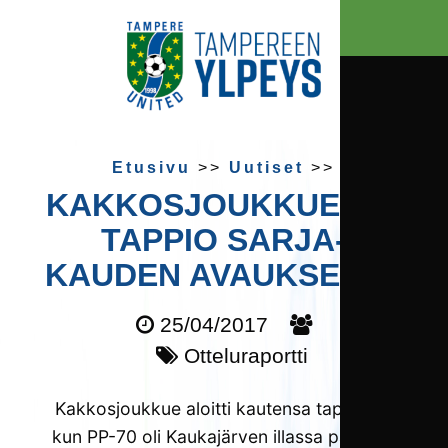
Etusivu
>>
Uutiset
>>
KAKKOSJOUKKUELLE
TAPPIO SARJA­
KAUDEN AVAUKSESTA
25/04/2017
Otteluraportti
Kakkosjoukkue aloitti kautensa tappiolla,
kun PP-70 oli Kaukajärven illassa parempi