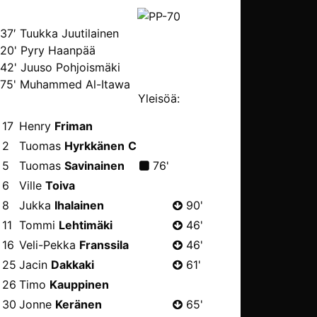
37′ Tuukka Juutilainen
20' Pyry Haanpää
42' Juuso Pohjoismäki
75' Muhammed Al-Itawa
Yleisöä:
17
Henry
Friman
2
Tuomas
Hyrkkänen
C
5
Tuomas
Savinainen
76'
6
Ville
Toiva
8
Jukka
Ihalainen
90'
11
Tommi
Lehtimäki
46'
16
Veli-Pekka
Franssila
46'
25
Jacin
Dakkaki
61'
26
Timo
Kauppinen
30
Jonne
Keränen
65'