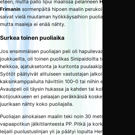
eteen, mutta pallo lipui maalissa pelanneen
Henry
Frimanin
sormenpäitä hipoen maalin perukoille. Sinipaidat
saivat vielä muutaman hyökkäysaihion puoliajan lopussa,
mutta maaleja ei enää nähty.
Surkea toinen puoliaika
Jos ensimmäisen puoliajan peli oli hapuilevaa molemmilta
joukkueilta, oli toinen puolikas Sinipaidoilta todella
heikkoa, ajatuksetonta ja kuritonta puulaakipotkupalloilua.
Syötöt päätyivät alituiseen vastustajan jalkoihin,
kaksinkamppailuita hävittiin 100–0 tai niihin ei edes menty.
Avauspeli oli täysin hukassa ja kahden tai kolmen
kotijoukkueen eri pelaajan peräkkäisiä kosketuksia ei
juurikaan nähty koko puoliajalla.
Puoliajan ainokaisen maalin teki noin 30 metristä lähteneen
vapaapotkun jälkitilanteesta PP. Pitkä ja korkea keskitys
leijaili puolustuslinjan yli ja päätyi lopulta Henry Frimanin