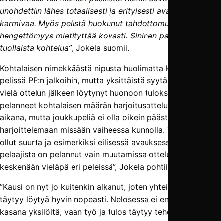
unohdettiin lähes totaalisesti ja erityisesti avaamispeli oli
karmivaa. Myös pelistä huokunut tahdottomuus ja
hengettömyys mietityttää kovasti. Sininen paita ei ansaitse
tuollaista kohtelua”
, Jokela suomii.
Kohtalaisen nimekkäästä nipusta huolimatta kotijoukkue jäi
pelissä PP:n jalkoihin, mutta yksittäistä syytä Jokelalta ei
vielä ottelun jälkeen löytynyt huonoon tulokseen. ”Olemme
pelanneet kohtalaisen määrän harjoitusotteluita talven
aikana, mutta joukkupeliä ei olla oikein päästy
harjoittelemaan missään vaiheessa kunnolla. Vaihtuvuus on
ollut suurta ja esimerkiksi eilisessä avauksessa suuri osa
pelaajista on pelannut vain muutamissa otteluissa ja
keskenään vieläpä eri peleissä”, Jokela pohtii.
”Kausi on nyt jo kuitenkin alkanut, joten yhteisen sävelen
täytyy löytyä hyvin nopeasti. Nelosessa ei enää pärjätä
kasana yksilöitä, vaan työ ja tulos täytyy tehdä