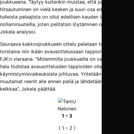
joukkueena. Täytyy kuitenkin muistaa, että joukkueen
hitsautuminen on vielä kesken ja suuri osa edustuksestakin
tulleista pelaajista on ollut edellisen kauden lähes
nollaminuuteilla, joten pelitatsin löytäminen ottaa aikansa”,
Jokela analysoi.
Seuraava kakkosjoukkueen ottelu pelataan tulevana
torstaina niin ikään avausottelussaan tappion kärsineen
FJK:n vieraana. ”Molemmilla joukkueilla on varmasti suuri
halu todistaa avausotteluiden tappioiden olleen vain
käynnistymisvaikeuksista johtuvaa. Yritetään vielä saada
muutamat reenit alle ennen peliä ja lähdetään kääntämään
kelkkaa”, Jokela päättää.
Nelonen
1 – 3
( 1 – 2 )