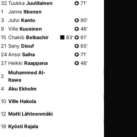
32
Tuukka
Juutilainen
71'
1
Janne
Itkonen
3
Juho
Kanto
90'
9
Ville
Kuusinen
46'
15
Chakib
Belbachir
83'
61'
21
Seny
Diouf
65'
24
Anssi
Saiha
71'
27
Heikki
Raappana
46'
Muhammed Al-
2
Itawa
75’
4
Aku Ekholm
10
Ville Hakola
82’
12
Matti Lähteenmäki
19
Kyösti Rajala
65’