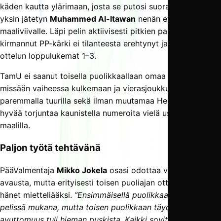
käden kautta ylärimaan, josta se putosi suoraan aivan
yksin jätetyn
Muhammed Al-Itawan
nenän eteen lähes
maaliviivalle. Läpi pelin aktiivisesti pitkien pallojen perässä
kirmannut PP-kärki ei tilanteesta erehtynyt ja viimeisteli
ottelun loppulukemat 1–3.
TamU ei saanut toisella puolikkaallaan omaa peliään
missään vaiheessa kulkemaan ja vierasjoukkue olisi hieman
paremmalla tuurilla sekä ilman muutamaa Henry Frimanin
hyvää torjuntaa kaunistella numeroita vielä useammalla
maalilla.
Paljon työtä tehtävänä
PääValmentaja
Mikko Jokela
osasi odottaa vaikeaa sarja-
avausta, mutta erityisesti toisen puoliajan otteet saivat
hänet mietteliääksi.
”Ensimmäisellä puolikkaalla oltiin vielä
pelissä mukana, mutta toisen puolikkaan täydellinen
avuttomuus tuli hieman puskista. Kaikki sovitut asiat