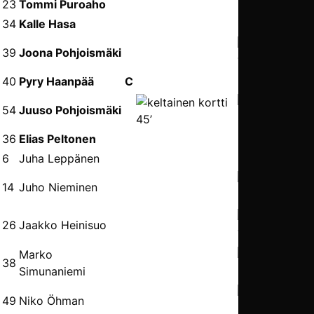
23
Tommi Puroaho
34
Kalle Hasa
39
Joona Pohjoismäki
77’
40
Pyry Haanpää
C
54
Juuso Pohjoismäki
45’
54’
36
Elias Peltonen
6
Juha Leppänen
14
Juho Nieminen
87’
26
Jaakko Heinisuo
77’
Marko
38
Simunaniemi
65’
49
Niko Öhman
82’