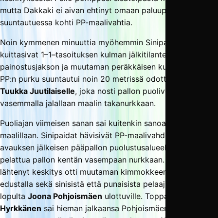
mutta Dakkaki ei aivan ehtinyt omaan paluupalloonsa sen
suuntautuessa kohti PP-maalivahtia.
Noin kymmenen minuuttia myöhemmin Sinipaidat kuitenkin
kuittasivat 1–1–tasoituksen kulman jälkitilanteesta. Lyhyen
painostusjakson ja muutaman peräkkäisen kulman jälkeen
PP:n purku suuntautui noin 20 metrissä odottaneelle
Tuukka Juutilaiselle
, joka nosti pallon puolivolleystä
vasemmalla jalallaan maalin takanurkkaan.
Puoliajan viimeisen sanan sai kuitenkin sanoa PP 1–2–
maalillaan. Sinipaidat hävisivät PP-maalivahdin pitkän
avauksen jälkeisen pääpallon puolustusalueella, ja PP sai
pelattua pallon kentän vasempaan nurkkaan. Nurkasta
lähtenyt keskitys otti muutaman kimmokkeen maalin
edustalla sekä sinisistä että punaisista pelaajista päätyen
lopulta
Joona Pohjoismäen
ulottuville. Toppari
Tuomas
Hyrkkänen
sai hieman jalkaansa Pohjoismäen laukauksen