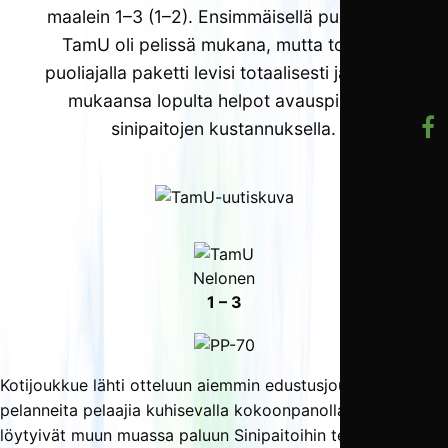
maalein 1–3 (1–2). Ensimmäisellä puoliajalla
TamU oli pelissä mukana, mutta toisella
puoliajalla paketti levisi totaalisesti ja PP sai
mukaansa lopulta helpot avauspisteet
sinipaitojen kustannuksella.
Nelonen
1 – 3
Kotijoukkue lähti otteluun aiemmin edustusjoukkueessa
pelanneita pelaajia kuhisevalla kokoonpanolla, josta
löytyivät muun muassa paluun Sinipaitoihin tehnyt
Tommi