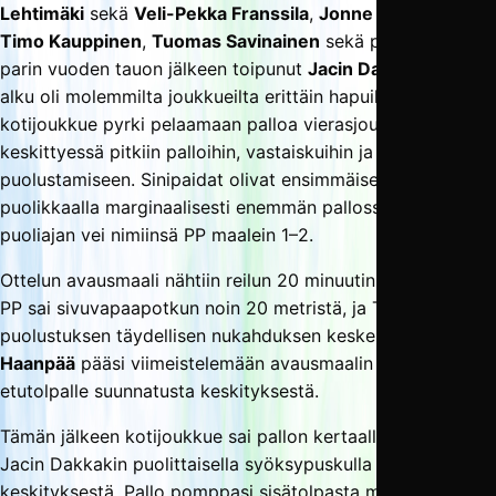
Lehtimäki
sekä
Veli-Pekka Franssila
,
Jonne Keränen
,
Timo Kauppinen
,
Tuomas Savinainen
sekä pelikuntoon
parin vuoden tauon jälkeen toipunut
Jacin Dakkaki
. Ottelun
alku oli molemmilta joukkueilta erittäin hapuilevaa, joskin
kotijoukkue pyrki pelaamaan palloa vierasjoukkueen
keskittyessä pitkiin palloihin, vastaiskuihin ja tiiviiseen
puolustamiseen. Sinipaidat olivat ensimmäisellä
puolikkaalla marginaalisesti enemmän pallossa, mutta
puoliajan vei nimiinsä PP maalein 1–2.
Ottelun avausmaali nähtiin reilun 20 minuutin pelin jälkeen.
PP sai sivuvapaapotkun noin 20 metristä, ja TamU-
puolustuksen täydellisen nukahduksen keskeltä
Pyry
Haanpää
pääsi viimeistelemään avausmaalin matalasta
etutolpalle suunnatusta keskityksestä.
Tämän jälkeen kotijoukkue sai pallon kertaalleen tolppaan
Jacin Dakkakin puolittaisella syöksypuskulla
Ville Toivan
keskityksestä. Pallo pomppasi sisätolpasta maalin eteen,