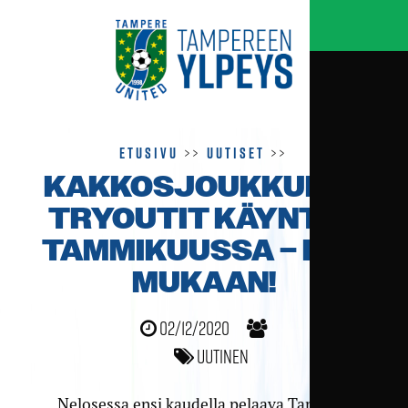
Etusivu
>>
Uutiset
>>
KAKKOSJOUKKUEEN
TRYOUTIT KÄYNTIIN
TAMMIKUUSSA – HAE
MUKAAN!
02/12/2020
Uutinen
Nelosessa ensi kaudella pelaava Tampere