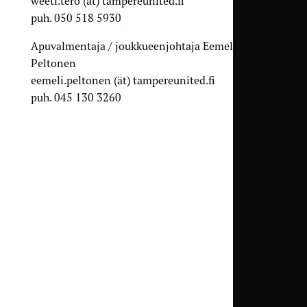
weeti.tero (ät) tampereunited.fi
puh. 050 518 5930
Apuvalmentaja / joukkueenjohtaja Eemeli
Peltonen
eemeli.peltonen (ät) tampereunited.fi
puh. 045 130 3260