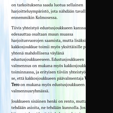
on tarkoituksena saada luotua sellainen
harjoitteluympäristö, jota nähdään tavallisesti
ennemmikin Kolmosessa.
Tiivis yhteistyö edustusjoukkueen kanssa
edesauttaa osaltaan muun muassa
harjoitusvuorojen saamista, mutta lisäksi
kakkosjoukkue toimii myös yksittäisille pelaajille
yhtenä mahdollisena väylänä
edustusjoukkueeseen. Edustusjoukkueen
valmennus on mukana myös kakkosjoukkueen
toiminnassa, ja erityisen tiiviin yhteistyön takaa
se, että kakkosjoukkueen päävalmentaja
Weeti
Tero
on mukana myös edustusjoukkueen
valmennusryhmässä.
Joukkueen sisäinen henki on rento, mutta kun
tehdään asioita, ne tehdään kunnolla. Jos