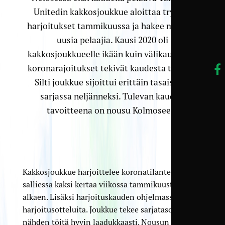
Unitedin kakkosjoukkue aloittaa tryout-
harjoitukset tammikuussa ja hakee mukaan
uusia pelaajia. Kausi 2020 oli
kakkosjoukkueelle ikään kuin välikausi, kun
koronarajoitukset tekivät kaudesta tyngän.
Silti joukkue sijoittui erittäin tasaisessa
sarjassa neljänneksi. Tulevan kauden
tavoitteena on nousu Kolmoseen.
Kakkosjoukkue harjoittelee koronatilanteen
salliessa kaksi kertaa viikossa tammikuusta
alkaen. Lisäksi harjoituskauden ohjelmassa on
harjoitusotteluita. Joukkue tekee sarjatasoon
nähden töitä hyvin laadukkaasti. Nousun ohella