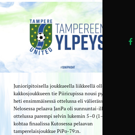
Junioripitoisella joukkueella liikkeellä olleen
kakkosjoukkueen tie Piiricupissa nousi pystyyn
heti ensimmäisessä ottelussa eli välierässä.
Nelosessa pelaava JanPa oli sunnuntai-illan
ottelussa parempi selvin lukemin 5–0 (1–0) ja
kohtaa finaalissa Kutosessa pelaavan
tamperelaisjoukkue PiPo-79:n.