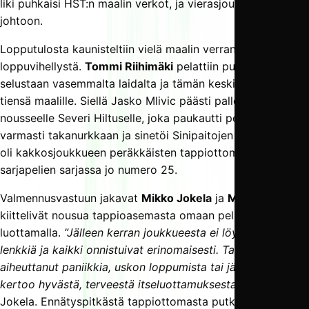
liki puhkaisi HST:n maalin verkot, ja vierasjoukkue siirtyi
johtoon.
Lopputulosta kaunisteltiin vielä maalin verran ennen
loppuvihellystä.
Tommi Riihimäki
pelattiin puolustuksen
selustaan vasemmalta laidalta ja tämän keskitys löysi
tiensä maalille. Siellä Jasko Mlivic päästi pallon taustalta
nousseelle Severi Hiltuselle, joka paukautti pelivälineen
varmasti takanurkkaan ja sinetöi Sinipaitojen voiton. Voitto
oli kakkosjoukkueen peräkkäisten tappiottomien
sarjapelien sarjassa jo numero 25.
Valmennusvastuun jakavat
Mikko Jokela
ja
Mika Kanerva
kiittelivät nousua tappioasemasta omaan peliin
luottamalla.
”Jälleen kerran joukkueesta ei löytynyt heikkoa
lenkkiä ja kaikki onnistuivat erinomaisesti. Takaiskumaali ei
aiheuttanut paniikkia, uskon loppumista tai jäätymistä. Se
kertoo hyvästä, terveestä itseluottamuksesta”
, kommentoi
Jokela. Ennätyspitkästä tappiottomasta putkesta Jokela ja