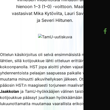
hienoon 1–3 (1–0) -voittoon. Maaleista
vastasivat Mika Kytöviita, Lauri Savolainen
ja Severi Hiltunen.
Ottelun käsikirjoitus oli selvä ensimmäisistä minuuteista
lähtien, sillä kotijoukkue lähti otteluun erittäin kapealla
kokoonpanolla. HST jopa aloitti yhden vajaalla
yhdennentoista pelaajan saapuessa paikalle vasta
muutama minuutti alkuvihellyksen jälkeen. Ottelusta tuli
pääosin HST:n maagisesti torjuneen maalivahti
Henri
Jaakkolan
ja TamU-hyökkääjien välinen taistelu, eikä
kotijoukkue päässyt juurikaan hyökkäämään
lukuunottamatta muutamaa vaarallista erikoistilannetta.