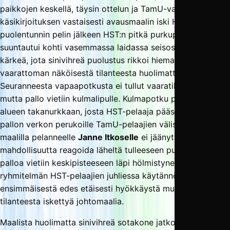
paikkojen keskellä, täysin ottelun ja TamU-valmennuksen
käsikirjoituksen vastaisesti avausmaalin iski HST. Noin
puolentunnin pelin jälkeen HST:n pitkä purkupallo
suuntautui kohti vasemmassa laidassa seisoskellutta HST-
kärkeä, jota sinivihreä puolustus rikkoi hieman hölmösti
vaarattoman näköisestä tilanteesta huolimatta.
Seuranneesta vapaapotkusta ei tullut vaaratilannetta,
mutta pallo vietiin kulmalipulle. Kulmapotku putosi vitosen
alueen takanurkkaan, josta HST-pelaaja pääsi puskemaan
pallon verkon perukoille TamU-pelaajien välistä. TamU-
maalilla pelanneelle
Janne Itkoselle
ei jäänyt
mahdollisuutta reagoida läheltä tulleeseen puskuun ja
palloa vietiin keskipisteeseen läpi hölmistyneen TamU-
ryhmitelmän HST-pelaajien juhliessa käytännössä
ensimmäisestä edes etäisesti hyökkäystä muistuttaneesta
tilanteesta iskettyä johtomaalia.
Maalista huolimatta sinivihreä sotakone jatkoi