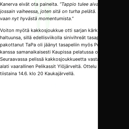
Kanerva eivät ota paineita.
”Tappio tulee aivan varmasti
jossain vaiheessa, joten sitä on turha pelätä. Nautitaan
vaan nyt hyvästä momentumista.”
Voiton myötä kakkosjoukkue otti sarjan kärkipaikan
haltuunsa, sillä edellisviikolla sinivihreät tasapeliin
pakottanut TaPa oli jäänyt tasapeliin myös PoNu BK:n
kanssa samanaikaisesti Kaupissa pelatussa ottelussa.
Seuraavassa pelissä kakkosjoukkueetta vastaan asettuu
alati vaarallinen Pelikassit Ylöjärveltä. Ottelu pelataan
tiistaina 14.6. klo 20 Kaukajärvellä.