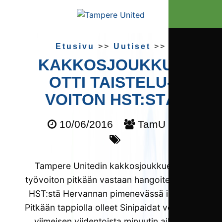
Etusivu
>>
Uutiset
>>
KAKKOSJOUKKUE
OTTI TAISTELU­
VOITON HST:STÄ
10/06/2016
TamU 2
Tampere Unitedin kakkosjoukkue otti
työvoiton pitkään vastaan hangoitelleesta
HST:stä Hervannan pimenevässä illassa.
Pitkään tappiolla olleet Sinipaidat venyivät
viimeisen viidentoista minuutin aikana