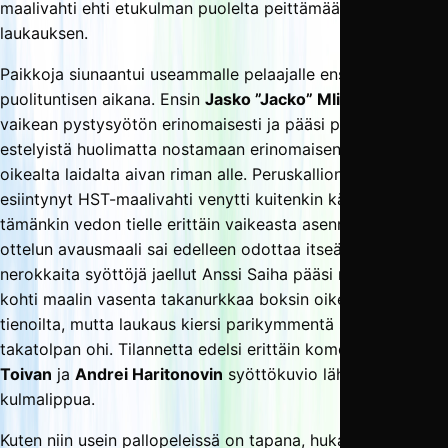
maalivahti ehti etukulman puolelta peittämään tulisen
laukauksen.
Paikkoja siunaantui useammalle pelaajalle ensimmäisen
puolituntisen aikana. Ensin
Jasko ”Jacko” Mlivic
hallitsi
vaikean pystysyötön erinomaisesti ja pääsi puolustajan
estelyistä huolimatta nostamaan erinomaisen sijoituksen
oikealta laidalta aivan riman alle. Peruskallion varmuudella
esiintynyt HST-maalivahti venytti kuitenkin kätensä
tämänkin vedon tielle erittäin vaikeasta asennosta, ja
ottelun avausmaali sai edelleen odottaa itseään. Myös
nerokkaita syöttöjä jaellut Anssi Saiha pääsi nostamaan
kohti maalin vasenta takanurkkaa boksin oikean nurkan
tienoilta, mutta laukaus kiersi parikymmentä senttiä
takatolpan ohi. Tilannetta edelsi erittäin komea
Ville
Toivan
ja
Andrei Haritonovin
syöttökuvio lähellä oikeaa
kulmalippua.
Kuten niin usein pallopeleissä on tapana, hukattujen