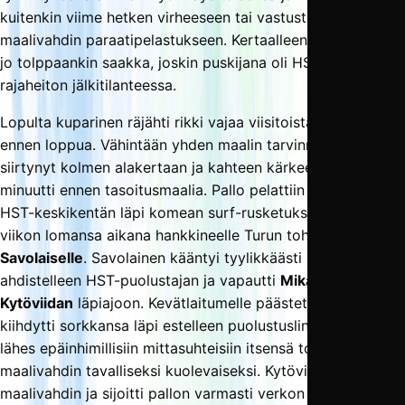
kuitenkin viime hetken virheeseen tai vastustajan
maalivahdin paraatipelastukseen. Kertaalleen pallo saatiin
jo tolppaankin saakka, joskin puskijana oli HST-puolustaja
rajaheiton jälkitilanteessa.
Lopulta kuparinen räjähti rikki vajaa viisitoista minuuttia
ennen loppua. Vähintään yhden maalin tarvinnut TamU oli
siirtynyt kolmen alakertaan ja kahteen kärkeen noin
minuutti ennen tasoitusmaalia. Pallo pelattiin väsyneen
HST-keskikentän läpi komean surf-rusketuksen parin
viikon lomansa aikana hankkineelle Turun tohtorille
Lauri
Savolaiselle
. Savolainen kääntyi tyylikkäästi ohi
ahdistelleen HST-puolustajan ja vapautti
Mika ”Sonni”
Kytöviidan
läpiajoon. Kevätlaitumelle päästetty Sonni
kiihdytti sorkkansa läpi estelleen puolustuslinjan ja todisti
lähes epäinhimillisiin mittasuhteisiin itsensä torjuneen HST-
maalivahdin tavalliseksi kuolevaiseksi. Kytöviita kiersi
maalivahdin ja sijoitti pallon varmasti verkon perukoille.