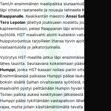
TamUn ensimmäinen maalipaikka siunaantui£ loistavasti
läpi ottelun raataneelle ja nousuja tehneelle
Heikki
Raappanalle
. Keskikentän maestro
Anssi Saiha
, joka oli
Tero Lepolan
jätettyä joukkueen nostettu joukkueen
kapteenistoon, pelasi Raappanan läpi erinomaisella
syötöllä. HST maalivahti aloitti kuitenkin valtavan määrän
huipputorjuntoja tarjoilleen iltansa hyvin ajoitetulla
vastaantulolla ja jalkatorjunnalla.
Vyörytys HST-maalille jatkui läpi ensimmäisen puoliajan
lähes tauotta. Seuraavana kokeilemaan pääsi
Mikko
Humppi
, jonka HST-kassari nollasi pariin otteeseen.
Ensimmäisessä paikassa Humppi pääse laukaisupaikkaan
boksin sisällä Saihan oivaltavasta syötöstä, mutta
maalivahti pystyi peittämään Humpin hyvän laukauksen.
Toinen paikka aukesi keskityksen jälkeisestä karapallosta:
Humppi pääsi tykittämään vastapalloon läheltä vitosen
rajaa, mutta jollain käsittämättömällä tavalla HST-