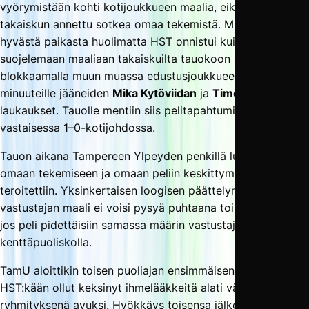
vyörymistään kohti kotijoukkueen maalia, eikä katkeran
takaiskun annettu sotkea omaa tekemistä. Muutamasta
hyvästä paikasta huolimatta HST onnistui kuitenkin
suojelemaan maaliaan takaiskuilta tauokoon asti
blokkaamalla muun muassa edustusjoukkueessa vähille
minuuteille jääneiden
Mika Kytöviidan
ja
Timo Kauppisen
laukaukset. Tauolle mentiin siis pelitapahtumien
vastaisessa 1–0-kotijohdossa.
Tauon aikana Tampereen Ylpeyden penkillä luotiin uskoa
omaan tekemiseen ja omaan peliin keskittymistä
teroitettiin. Yksinkertaisen loogisen päättelyn mukaan
vastustajan maali ei voisi pysyä puhtaana toista puoliaikaa,
jos peli pidettäisiin samassa määrin vastustajan
kenttäpuoliskolla.
TamU aloittikin toisen puoliajan ensimmäisen malliin, eikä
HST:kään ollut keksinyt ihmelääkkeitä alati väsyvän
ryhmityksenä avuksi. Hyökkäys toisensa jälkeen kilpistyi