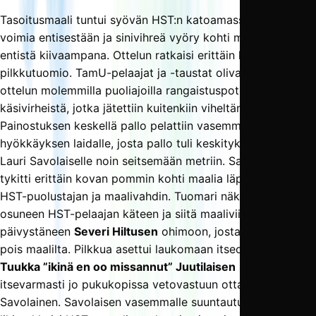
Tasoitusmaali tuntui syövän HST:n katoamassa olevia
voimia entisestään ja sinivihreä vyöry kohti maalia jatkui
entistä kiivaampana. Ottelun ratkaisi erittäin kyseenalainen
pilkkutuomio. TamU-pelaajat ja -taustat olivat vaatineet jo
ottelun molemmilla puoliajoilla rangaistuspotkua selvistä
käsivirheistä, jotka jätettiin kuitenkiin viheltämättä.
Painostuksen keskellä pallo pelattiin vasemmalle
hyökkäyksen laidalle, josta pallo tuli keskityksen jälkeen
Lauri Savolaiselle noin seitsemään metriin. Savolainen
tykitti erittäin kovan pommin kohti maalia läpi estelleen
HST-puolustajan ja maalivahdin. Tuomari näki pallon
osuneen HST-pelaajan käteen ja siitä maaliviivalla
päivystäneen
Severi Hiltusen
ohimoon, josta pallo kimposi
pois maalilta. Pilkkua asettui laukomaan itseoikeutetun
Tuukka ”ikinä en oo missannut” Juutilaisen
poissaollessa
itsevarmasti jo pukukopissa vetovastuun ottanut
Savolainen. Savolaisen vasemmalle suuntautunut laukaus