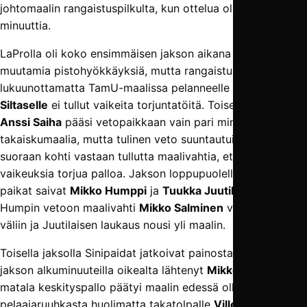
johtomaalin rangaistuspilkulta, kun ottelua oli pelattu 25
minuuttia.
LaProlla oli koko ensimmäisen jakson aikana vain
muutamia pistohyökkäyksiä, mutta rangaistuspotkua
lukuunottamatta TamU-maalissa pelanneelle
Jussi
Siltaselle
ei tullut vaikeita torjuntatöitä. Toisessa päässä
Anssi Saiha
pääsi vetopaikkaan vain pari minuuttia ennen
takaiskumaalia, mutta tulinen veto suuntautui sen verran
suoraan kohti vastaan tullutta maalivahtia, ettei tällä ollut
vaikeuksia torjua palloa. Jakson loppupuolella parhaat
paikat saivat
Mikko Humppi
ja
Tuukka Juutilainen
, mutta
Humpin vetoon maalivahti
Mikko Salminen
venytti kätensä
väliin ja Juutilaisen laukaus nousi yli maalin.
Toisella jaksolla Sinipaidat jatkoivat painostamistaan. Heti
jakson alkuminuuteilla oikealta lähtenyt
Mikko Ojasen
matala keskityspallo päätyi maalin edessä olleesta
pelaajaruuhkasta huolimatta takatolpalle
Ville Toivalle
,