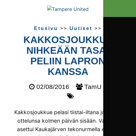
Etusivu
>>
Uutiset
>>
KAKKOSJOUKKUE
NIHKEÄÄN TASA­
PELIIN LAPRON
KANSSA
02/08/2016
TamU 2
Kakkosjoukkue pelasi tiistai-iltana jo toisen
ottelunsa kolmen päivän sisään. Vastaan
asettui Kaukajärven tekonurmella erittäin