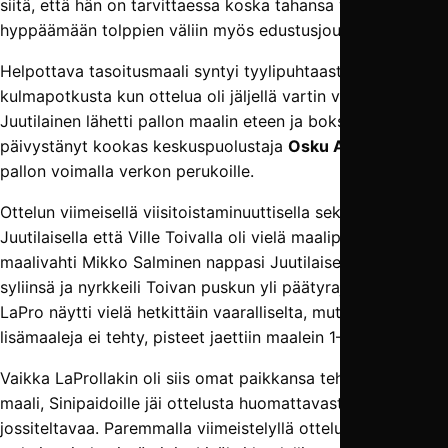
siitä, että hän on tarvittaessa koska tahansa valmis
hyppäämään tolppien väliin myös edustusjoukkueessa.
Helpottava tasoitusmaali syntyi tyylipuhtaasta
kulmapotkusta kun ottelua oli jäljellä vartin verran. Tuukka
Juutilainen lähetti pallon maalin eteen ja boksi etualalla
päivystänyt kookas keskuspuolustaja
Osku Airesto
puski
pallon voimalla verkon perukoille.
Ottelun viimeisellä viisitoistaminuuttisella sekä Tuukka
Juutilaisella että Ville Toivalla oli vielä maalipaikat, mutta
maalivahti Mikko Salminen nappasi Juutilaisen vedon
syliinsä ja nyrkkeili Toivan puskun yli päätyrajasta. Myös
LaPro näytti vielä hetkittäin vaaralliselta, mutta kun
lisämaaleja ei tehty, pisteet jaettiin maalein 1–1 (0–1).
Vaikka LaProllakin oli siis omat paikkansa tehdä toinen
maali, Sinipaidoille jäi ottelusta huomattavasti enemmän
jossiteltavaa. Paremmalla viimeistelyllä ottelu olisi voitu