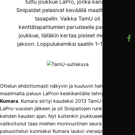
tuttu joukkue LaPro, jonka kanssa
Sinipaidat pelasivat keväällä maalittoman
tasapelin. Vaikka TamU oli
kenttätapahtumien perusteella parempi
joukkue, tälläkin kertaa pisteet menivät
jakoon. Loppulukemiksi saatiin 1–1 (0–1).
Ottelun ehdottomasti näkyvin ja kuuluvin hahmo oli
maailmalta paluun LaPron keskikentälle tehnyt
Juha
Kumara
. Kumara siirtyi kaudeksi 2013 TamU-K:hon useiden
LaPro-vuosien jälkeen ja oli Sinipaitojen runkopelaajia
kahden kauden ajan. Nyt kuitenkin joukkueeksi on
valikoitunut taas miehen monivuotinen seura LaPro, ja
paluuottelun kunniaksi Kumara laukoi vierasjoukkueen