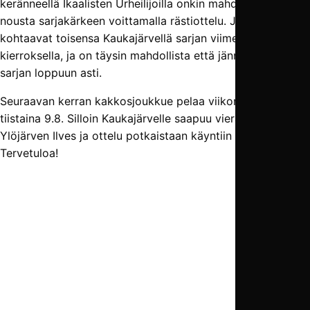
keränneellä Ikaalisten Urheilijoilla onkin mahdollisuus
nousta sarjakärkeen voittamalla rästiottelu. Joukkueet
kohtaavat toisensa Kaukajärvellä sarjan viimeisellä
kierroksella, ja on täysin mahdollista että jännitys säilyy
sarjan loppuun asti.
Seuraavan kerran kakkosjoukkue pelaa viikon päästä
tiistaina 9.8. Silloin Kaukajärvelle saapuu vieraaksi
Ylöjärven Ilves ja ottelu potkaistaan käyntiin klo 20.
Tervetuloa!