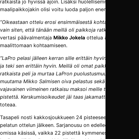
ratkaista jo hyvissä ajoin. Lisäksi huolellisemmalla pelillä
maalipaikkojakin olisi voitu luoda paljon enemmän.
”Oikeastaan ottelu erosi ensimmäisestä kohtaamisessa
vain siten, että tänään meillä oli paikkoja ratkaista ottelu”
,
vertasi päävalmentaja
Mikko Jokela
ottelua aiempaan
maalittomaan kohtaamiseen.
”LaPro pelasi jälleen kerran sille erittäin hyvin sopivaa peliä
ja teki sen erittäin hyvin. Meillä oli omat paikkamme
ratkaista peli ja murtaa LaPron puolustusmuuri, mutta
muutama Mikko Salmisen oiva pelastus sekä hitusen
vajavainen viimeinen ratkaisu maksoi meille tänään kaksi
pistettä. Kerskumisoikeudet jäi taas jakamatta”
, Jokela
toteaa.
Tasapeli nosti kakkosjoukkueen 24 pisteeseen yhdentoista
pelatun ottelun jälkeen. Sarjanousu on edelleen joukkueen
omissa käsissä, vaikka 22 pistettä kymmenessä ottelussa