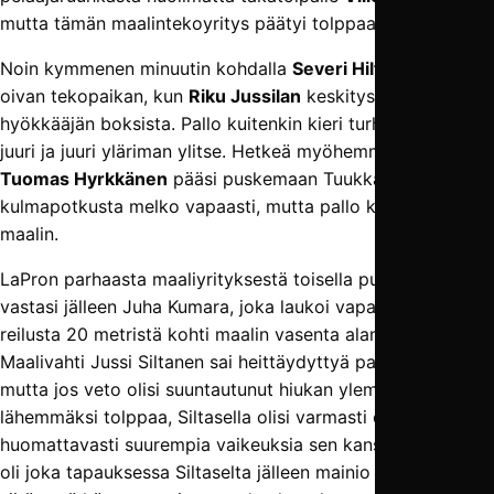
mutta tämän maalintekoyritys päätyi tolppaan.
Noin kymmenen minuutin kohdalla
Severi Hiltunen
sai
oivan tekopaikan, kun
Riku Jussilan
keskitys löysi nuoren
hyökkääjän boksista. Pallo kuitenkin kieri turhauttavasti
juuri ja juuri yläriman ylitse. Hetkeä myöhemmin toppari
Tuomas Hyrkkänen
pääsi puskemaan Tuukka Juutilaisen
kulmapotkusta melko vapaasti, mutta pallo karkasi yli
maalin.
LaPron parhaasta maaliyrityksestä toisella puoliajalla
vastasi jälleen Juha Kumara, joka laukoi vapaapotkun
reilusta 20 metristä kohti maalin vasenta alanurkkaa.
Maalivahti Jussi Siltanen sai heittäydyttyä pallon tielle,
mutta jos veto olisi suuntautunut hiukan ylemmäksi tai
lähemmäksi tolppaa, Siltasella olisi varmasti ollut
huomattavasti suurempia vaikeuksia sen kanssa. Torjunta
oli joka tapauksessa Siltaselta jälleen mainio muistutus