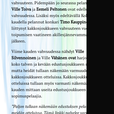
vahvuuteen. Pidempään jo seurassa pelanneet
Ville Toiva
ja
Eemeli Peltonen
ovat edelleen
vahvuudessa. Lisäksi myös edeltävällä Kolmosen
kaudella pelannut konkari
Timo Kauppinen
on
liittynyt kakkosjoukkueen vahvuuteen vuoden
toipumisen vaatineen akillesjännevamman
jälkeen.
Viime kauden vahvuudessa nähdyt
Ville
Silvennoinen
ja Ville
Vähänen ovat
harjoitelleet
koko talven ja kevään edustusjoukkueen mukana,
mutta heidät tullaan näkemään varmuudella
kakkosjoukkueen otteluissa. Kakkosjoukkueen
otteluissa tullaan myös varmasti näkemään
kauden mittaan useita edustusjoukkueen
sopimuspelaajia.
”Paljon tullaan näkemään edustuksen pelaajia
meidän otteluissa. Tämä linkki palvelee varmasti