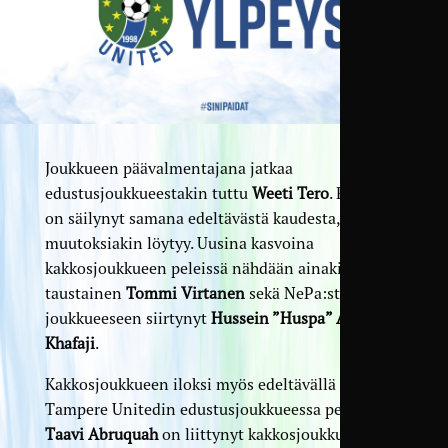
Joukkueen päävalmentajana jatkaa
edustusjoukkueestakin tuttu
Weeti Tero
. Runko
on säilynyt samana edeltävästä kaudesta, mutta
muutoksiakin löytyy. Uusina kasvoina
kakkosjoukkueen peleissä nähdään ainakin TPV-
taustainen
Tommi Virtanen
sekä NePa:sta
joukkueeseen siirtynyt
Hussein ”Huspa” Al-
Khafaji
.
Kakkosjoukkueen iloksi myös edeltävällä kaudella
Tampere Unitedin edustusjoukkueessa pelannut
Taavi Abruquah
on liittynyt kakkosjoukkueen