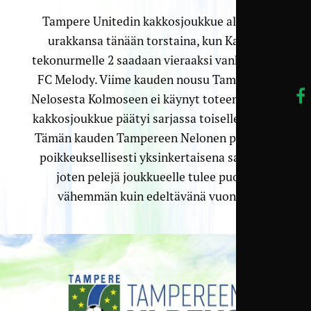
Tampere Unitedin kakkosjoukkue aloittaa
urakkansa tänään torstaina, kun Kaupin
tekonurmelle 2 saadaan vieraaksi vanha tuttu
FC Melody. Viime kauden nousu Tampereen
Nelosesta Kolmoseen ei käynyt toteen, vaikka
kakkosjoukkue päätyi sarjassa toiselle sijalle.
Tämän kauden Tampereen Nelonen pelataan
poikkeuksellisesti yksinkertaisena sarjana,
joten pelejä joukkueelle tulee puolet
vähemmän kuin edeltävänä vuonna.