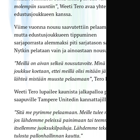
molempiin suuntiin”
, Weeti Tero avaa yhteistyötä
edustusjoukkueen kanssa.
Viime vuonna nousu saavutettiin pelaamalla,
mutta edustusjoukkueen tippuminen
sarjaporrasta alemmaksi piti sarjatason samana.
Nytkin pelataan vain ja ainoastaan noususta.
”Meillä on aivan selkeä nousutavoite. Minä ja
joukkue koetaan, ettei meillä olisi mitään järkeä
lähteä mistään muusta pelaamaan”
, Tero linjaa.
Weeti Tero lupailee kaunista jalkapalloa peleihin
saapuville Tampere Unitedin kannattajille.
”Sitä me pyrimme pelaamaan. Meille tulee noutaja,
jos lähdemme peleissä painimaan tai teemme niistä
itsellemme juoksukilpailuja. Lähdemme tekemään
tulosta pallonhallinnan kautta.”