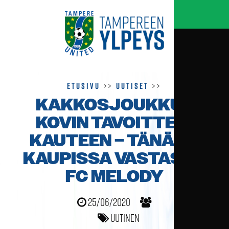
Etusivu
>>
Uutiset
>>
KAKKOSJOUKKUE
KOVIN TAVOITTEIN
KAUTEEN – TÄNÄÄN
KAUPISSA VASTASSA
FC MELODY
25/06/2020
Uutinen