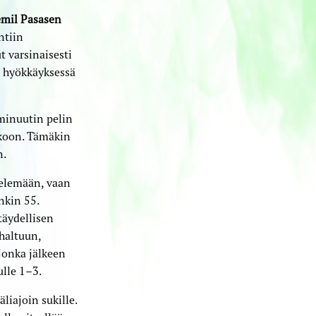
mil Pasasen
ntiin
t varsinaisesti
hyökkäyksessä
 minuutin pelin
kkoon. Tämäkin
n.
elemään, vaan
nkin 55.
täydellisen
haltuun,
jonka jälkeen
ulle 1–3.
liajoin sukille.