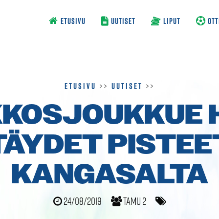
ETUSIVU
UUTISET
LIPUT
OTT
Etusivu
>>
Uutiset
>>
KOSJOUKKUE 
TÄYDET PISTEE
KANGASALTA
24/08/2019
TamU 2