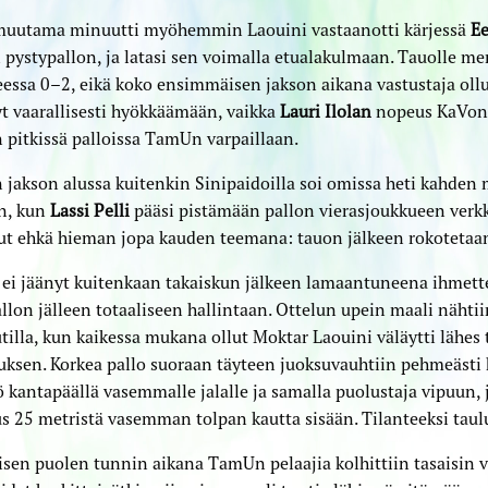
muutama minuutti myöhemmin Laouini vastaanotti kärjessä
Ee
 pystypallon, ja latasi sen voimalla etualakulmaan. Tauolle me
eessa 0–2, eikä koko ensimmäisen jakson aikana vastustaja ollu
t vaarallisesti hyökkäämään, vaikka
Lauri Ilolan
nopeus KaVon 
n pitkissä palloissa TamUn varpaillaan.
 jakson alussa kuitenkin Sinipaidoilla soi omissa heti kahden
en, kun
Lassi Pelli
pääsi pistämään pallon vierasjoukkueen ver
ut ehkä hieman jopa kauden teemana: tauon jälkeen rokotetaa
ei jäänyt kuitenkaan takaiskun jälkeen lamaantuneena ihmett
allon jälleen totaaliseen hallintaan. Ottelun upein maali nähtii
illa, kun kaikessa mukana ollut Moktar Laouini väläytti lähes 
uksen. Korkea pallo suoraan täyteen juoksuvauhtiin pehmeästi 
 kantapäällä vasemmalle jalalle ja samalla puolustaja vipuun, 
s 25 metristä vasemman tolpan kautta sisään. Tilanteeksi taul
sen puolen tunnin aikana TamUn pelaajia kolhittiin tasaisin vä