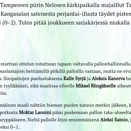
 Tampereen piirin Nelosen kärkipaikalla majaillut 
Kangasalan sateisesta perjantai-illasta täydet piste
(0–2). Tulos pitää joukkueen sarjakärjessä niukalla 
tarttasi ottelun totuttuun tapaan valtavalla pallonhallinnalla.
puolustajien heittämillä pitkillä palloilla vastaan, mutta ne eiv
a. Sinipaitojen puolustuksessa
Kalle Syrjä
ja
Aleksis Kanerva
hoi
in tyylikkäästi, eikä maalissa olleelle
Mikael Köngäkselle
aiheut
ita.
mäinen maali nähtiin hieman puolen tunnin merkin jälkeen, 
potkusta
Moktar Laouini
pääsi puskemaan pallon taka-alueelta
aryppääseen. Sieltä pallolle löysi ensimmäisenä
Aleksi Sainio
,
eeksi 0–1.