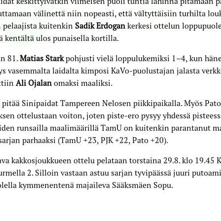
idat keskittyivätkin viimeisen puoli tuntia lähinnä pitämään pa
kuttamaan välinettä niin nopeasti, että vältyttäisiin turhilta lo
 pelaajista kuitenkin
Sadik Erdogan
kerkesi ottelun loppupuole
ä kentältä ulos punaisella kortilla.
un 81.
Matias Stark
pohjusti vielä loppulukemiksi 1–4, kun häne
ys vasemmalta laidalta kimposi KaVo-puolustajan jalasta verk
ttiin
Ali Ojalan
omaksi maaliksi.
 pitää Sinipaidat Tampereen Nelosen piikkipaikalla. Myös Pat
ksen ottelustaan voiton, joten piste-ero pysyy yhdessä pisteess
iden runsailla maalimäärillä TamU on kuitenkin parantanut m
arjan parhaaksi (TamU +23, PJK +22, Pato +20).
va kakkosjoukkueen ottelu pelataan torstaina 29.8. klo 19.45 
rmella 2. Silloin vastaan astuu sarjan tyvipäässä juuri putoam
olella kymmenentenä majaileva Sääksmäen Sopu.