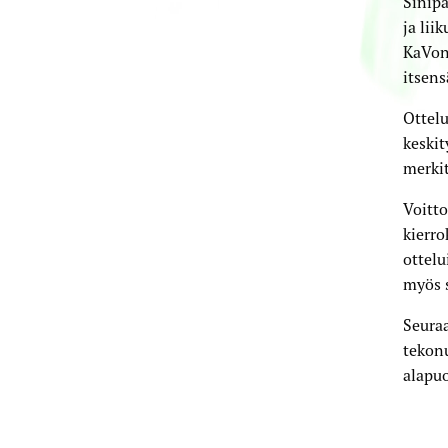
Sinipa
ja lii
KaVon
itsens
Ottel
keskit
merki
Voitto
kierro
ottelu
myös s
Seuraa
tekonu
alapu