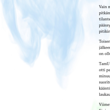
Vain 
pitkän
tilant
päässy
pitiki
Toisen
jälke
on oll
TamU 
otti p
minuut
suorit
kääntö
laukau
Viimei