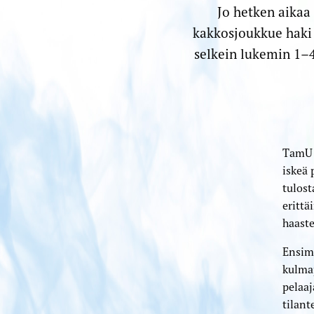
Jo hetken aikaa
kakkosjoukkue haki 
selkein lukemin 1–4 
TamU s
iskeä 
tulost
erittä
haaste
Ensim
kulma
pelaaj
tilant