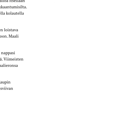
lloa itsellään
ukkaantumisilta.
lla kolautella
n loistava
koon. Maali
o nappasi
ä. Viimeisten
aalieronsa
Kaupin
isviivan