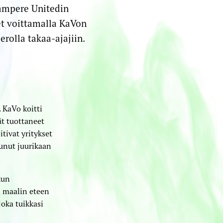
Tampere Unitedin
et voittamalla KaVon
erolla takaa-ajajiin.
 KaVo koitti
ät tuottaneet
tivat yritykset
unut juurikaan
kun
 maalin eteen
 joka tuikkasi