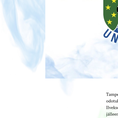
Tamper
odotuk
Ilveks
jälle