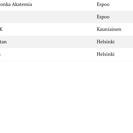
onka Akatemia
Espoo
Espoo
K
Kauniainen
tan
Helsinki
a
Helsinki