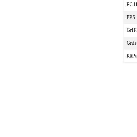
FC H
EPS
GrIF
Gnis
KäP