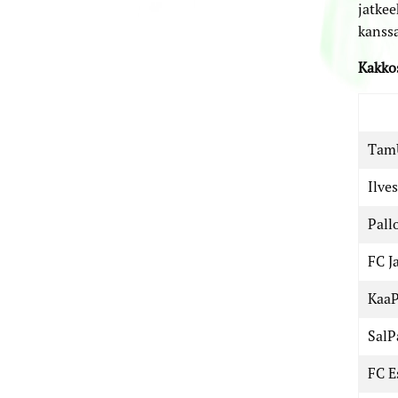
jatkee
kanssa
Kakko
Tam
Ilves
Pall
FC J
Kaa
SalP
FC E