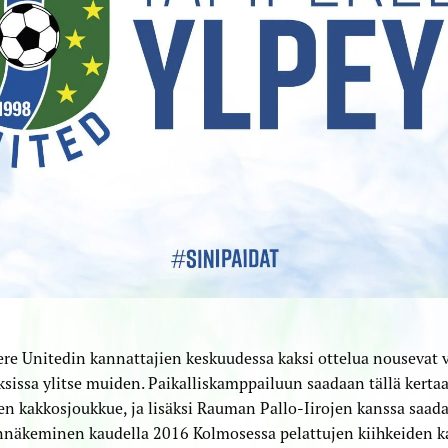
e Unitedin kannattajien keskuudessa kaksi ottelua nousevat 
sissa ylitse muiden. Paikalliskamppailuun saadaan tällä kertaa
en kakkosjoukkue, ja lisäksi Rauman Pallo-Iirojen kanssa saa
ennäkeminen kaudella 2016 Kolmosessa pelattujen kiihkeiden 