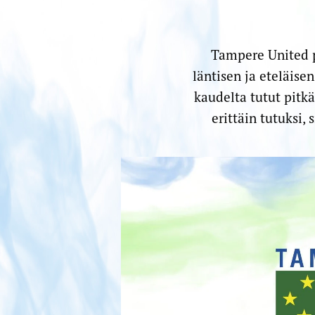
Tampere United p
läntisen ja eteläis
kaudelta tutut pitkä
erittäin tutuksi