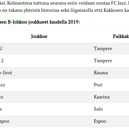
ksi. Kolmantena tuttuna seurana esiin voidaan nostaa FC Jazz. 
 on takana yhteistä historiaa sekä liigatasolla että Kakkosen k
sen B-lohkon joukkueet kaudella 2019:
Joukkue
Paikkak
U
Tampere
 2
Tampere
o-Iirot
Rauma
azz
Pori
Po
Kaarina
a
Salo
spoo
Espoo