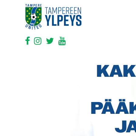
KAK
PÄÄ
J