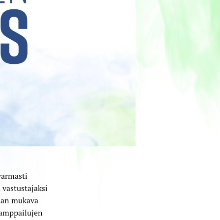
varmasti
 vastustajaksi
daan mukava
kamppailujen