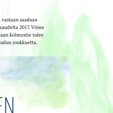
a vastaan saadaan
kaudelta 2017. Viime
ijaan kolmostie tulee
eudun joukkuetta.