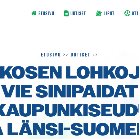
ETUSIVU
UUTISET
LIPUT
OTT
Etusivu
>>
Uutiset
>>
KOSEN LOHKO
VIE SINIPAIDAT
KAUPUNKI­SEUD
A LÄNSI-SUOME