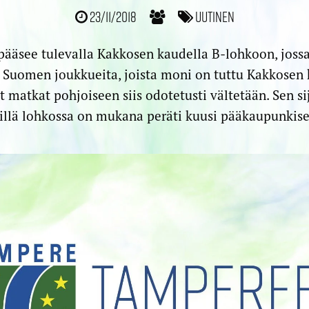
23/11/2018
Uutinen
ääsee tulevalla Kakkosen kaudella B-lohkoon, joss
en Suomen joukkueita, joista moni on tuttu Kakkosen 
t matkat pohjoiseen siis odotetusti vältetään. Sen s
, sillä lohkossa on mukana peräti kuusi pääkaupunkis