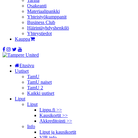
Tarina
Osakeanti
Materiaalipankki
Yhteistyö­kumppanit
Business Club
Häirintä­yhdyshenkilö
Yhteystiedot
Kauppa
Etusivu
Uutiset
TamU
TamU naiset
TamU 2
Kaikki uutiset
Liput
Liput
Lippu.fi >>
Kausikortit >>
Akkreditointi >>
Info
Liput ja kausikortit
VIP-info