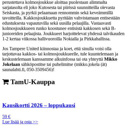
perustettava kolmosjoukkue aloittaa puolestaan alimmalta
sarjatasolta eli joko Kutosesta tai piirissä suunnitteilla olevasta
Seiskasta, ja pyrkii pelaamaan rennommin sekä keveämmillä
tavoitteilla. Kakkosjoukkuetta pyritään vahvistamaan entisestään
edustuksesta vapautuvilla sekä uusilla pelaajilla. Vastaavasti
kolmosjoukkueen runko koostunee entisistä kakkosen sekä B-
junioreiden pelaajista. Joukkueet harjoittelevat yhdessä talvikauden
1-2 kertaa viikossa hallivuoroilla Nokialla ja Pirkkahallissa.
Jos Tampere United kiinnostaa ja koet, että sinulla voisi olla
tarjottavaa kakkos- tai kolmosjoukkueelle, tule kuuntelemaan ja
keskustelemaan kanssamme alkuinfossa tai ota yhteyttä
Mikko
Jokelaan
sähköpostitse tai puhelimitse (mikko.jokela (ät)
saunalahti.fi, 050-3509456)!
TamU-Kauppa
Kausikortti 2026 – loppukausi
59 €
Lue lisää ja osta >>