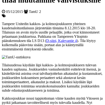
tilaa muutamille vahvistuksille
05/12/2015
TamU 2
Tampere Unitedin kakkos- ja kolmosjoukkueen yhteinen
kaudenaloitustilaisuus järjestetään tiistaina 8.12.2015 klo 18-20.
Tilaisuus on avoin myös uusille pelaajille, jotka ovat kiinnostuneet
pelaamaan joukkueissa. Paikkana on Tampereen Yliopisto
päärakennuksen tila LS D13 (
D-siipi, Kalevantie 4
). Tila löytyy
kulkemalla pääovista sisään, portaat alas ja kääntymällä
ensimmäisestä risteyksestä oikealle.
Tilaisuudessa käydään läpi kakkos- ja kolmosjoukkueen tulevan
kauden sapluuna. Joukkueiden vastuuhenkilöt esittelevät itsensä, ja
käsiteltävinä asioina ovat talviharjoittelun aikataulut ja kustannukset,
joukkueiden kokoamisen periaatteet sekä alustavat kesän
toimintaperiaatteet, aikataulut ja maksut. Lisäksi käydään läpi
joukkueiden toimintaa seurakokonaisuuden kannalta: joukkueiden
suhde edustusjoukkueeseen ja toisiinsa.
Kakkosjoukkue nousi tappiottoman viime kauden myötä Vitoseen ja
pyrkii jatkamaan tavoitteellisesti myös tulevalla kaudella. Nyt