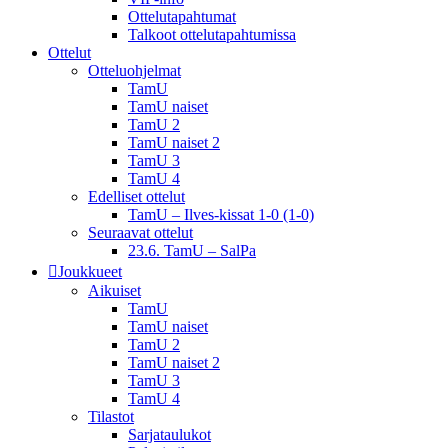
Ottelutapahtumat
Talkoot ottelu­tapahtumissa
Ottelut
Otteluohjelmat
TamU
TamU naiset
TamU 2
TamU naiset 2
TamU 3
TamU 4
Edelliset ottelut
TamU – Ilves-kissat 1-0 (1-0)
Seuraavat ottelut
23.6. TamU – SalPa
Joukkueet
Aikuiset
TamU
TamU naiset
TamU 2
TamU naiset 2
TamU 3
TamU 4
Tilastot
Sarjataulukot