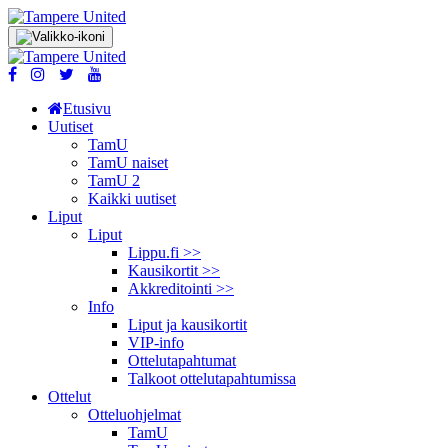
Etusivu
Uutiset
TamU
TamU naiset
TamU 2
Kaikki uutiset
Liput
Liput
Lippu.fi >>
Kausikortit >>
Akkreditointi >>
Info
Liput ja kausikortit
VIP-info
Ottelutapahtumat
Talkoot ottelu­tapahtumissa
Ottelut
Otteluohjelmat
TamU