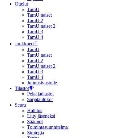
Ottelut
TamU
TamU naiset
TamU 2
TamU naiset 2
TamU 3
TamU 4
Joukkueet
TamU
TamU naiset
TamU 2
TamU naiset 2
TamU 3
TamU 4
Junnusivustolle
Tilastot
Pelaajatilastot
Sarjataulukot
Seura
Hallitus
Liity jäseneksi
Säännöt
Toimintasuunnitelma
Strategia