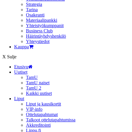
Strategia
Tarina
Osakeanti
Materiaalipankki
Yhteistyö­kumppanit
Business Club
Häirintä­yhdyshenkilö
Yhteystiedot
Kauppa
X
Sulje
Etusivu
Uutiset
TamU
TamU naiset
TamU 2
Kaikki uutiset
Liput
Liput ja kausikortit
VIP-info
Ottelutapahtumat
Talkoot ottelutapahtumissa
Akkreditointi
Lippu.fi