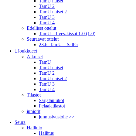
TamU naiset
TamU 2
TamU naiset 2
TamU 3
TamU 4
Edelliset ottelut
TamU – Ilves-kissat 1-0 (1-0)
Seuraavat ottelut
23.6. TamU – SalPa
Joukkueet
Aikuiset
TamU
TamU naiset
TamU 2
TamU naiset 2
TamU 3
TamU 4
Tilastot
Sarjataulukot
Pelaajatilastot
juniorit
junnusivustolle >>
Seura
Hallinto
Hallitus