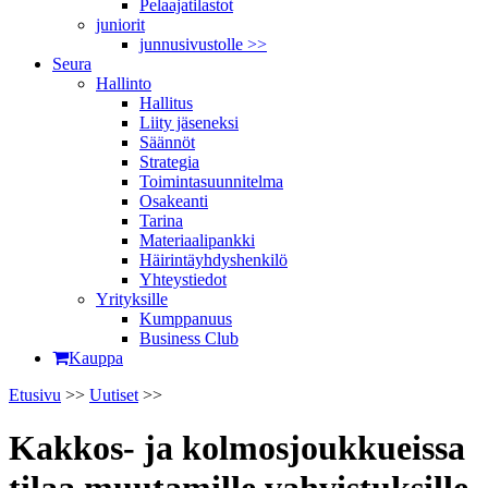
Pelaajatilastot
juniorit
junnusivustolle >>
Seura
Hallinto
Hallitus
Liity jäseneksi
Säännöt
Strategia
Toimintasuunnitelma
Osakeanti
Tarina
Materiaalipankki
Häirintä­yhdyshenkilö
Yhteystiedot
Yrityksille
Kumppanuus
Business Club
Kauppa
Etusivu
>>
Uutiset
>>
Kakkos- ja kolmosjoukkueissa