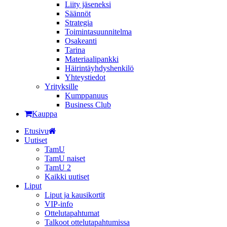
Liity jäseneksi
Säännöt
Strategia
Toimintasuunnitelma
Osakeanti
Tarina
Materiaalipankki
Häirintä­yhdyshenkilö
Yhteystiedot
Yrityksille
Kumppanuus
Business Club
Kauppa
Etusivu
Uutiset
TamU
TamU naiset
TamU 2
Kaikki uutiset
Liput
Liput ja kausikortit
VIP-info
Ottelutapahtumat
Talkoot ottelutapahtumissa