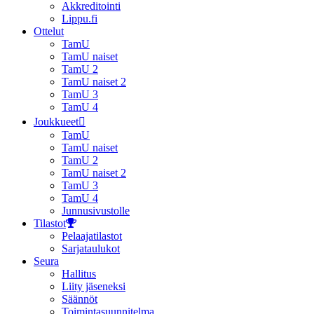
Akkreditointi
Lippu.fi
Ottelut
TamU
TamU naiset
TamU 2
TamU naiset 2
TamU 3
TamU 4
Joukkueet
TamU
TamU naiset
TamU 2
TamU naiset 2
TamU 3
TamU 4
Junnusivustolle
Tilastot
Pelaajatilastot
Sarjataulukot
Seura
Hallitus
Liity jäseneksi
Säännöt
Toimintasuunnitelma