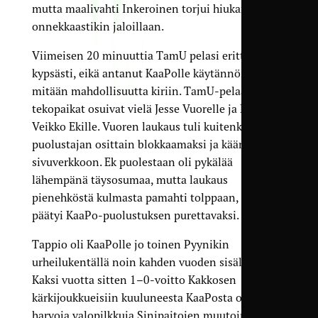
mutta maalivahti Inkeroinen torjui hiukan
onnekkaastikin jaloillaan.
Viimeisen 20 minuuttia TamU pelasi erittäin
kypsästi, eikä antanut KaaPolle käytännössä
mitään mahdollisuutta kiriin. TamU-pelaajista
tekopaikat osuivat vielä Jesse Vuorelle ja Eino-
Veikko Ekille. Vuoren laukaus tuli kuitenkin
puolustajan osittain blokkaamaksi ja kääntyi
sivuverkkoon. Ek puolestaan oli pykälää
lähempänä täysosumaa, mutta laukaus
pienehköstä kulmasta pamahti tolppaan, ja pallo
päätyi KaaPo-puolustuksen purettavaksi.
Tappio oli KaaPolle jo toinen Pyynikin
urheilukentällä noin kahden vuoden sisällä, sillä
Kaksi vuotta sitten 1–0-voitto Kakkosen
kärkijoukkueisiin kuuluneesta KaaPosta oli yksi
harvoja valopilkkuja Sinipaitojen muutoin