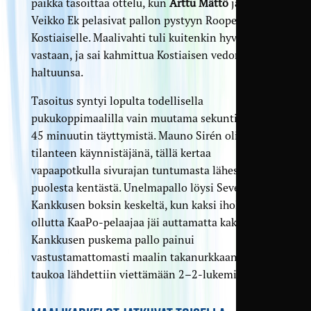
paikka tasoittaa ottelu, kun
Arttu Mättö
ja Eino-
Veikko Ek pelasivat pallon pystyyn Roope
Kostiaiselle. Maalivahti tuli kuitenkin hyvin
vastaan, ja sai kahmittua Kostiaisen vedon
haltuunsa.
Tasoitus syntyi lopulta todellisella
pukukoppimaalilla vain muutama sekunti ennen
45 minuutin täyttymistä. Mauno Sirén oli jälleen
tilanteen käynnistäjänä, tällä kertaa
vapaapotkulla sivurajan tuntumasta lähes
puolesta kentästä. Unelmapallo löysi Severi
Kankkusen boksin keskeltä, kun kaksi iholla
ollutta KaaPo-pelaajaa jäi auttamatta kakkoseksi.
Kankkusen puskema pallo painui
vastustamattomasti maalin takanurkkaan ja näin
taukoa lähdettiin viettämään 2–2-lukemissa.