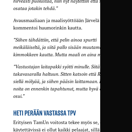
hirveästi puolustaa, niin nyt näytettiin että sielläkin
osataa jotakin tehdä.”
Avausmaaliaan ja maalisyöttöään Järvelä
kommentoi huumorinkin kautta.
”Siihen tähdättiin, että pelin ainoa spurtti
meikäläiseltä, ja siitä pallo sisään muutaman
kimmokkeen kautta. Mutta maali on aina maali.”
”Vastustajan laitapakki syötti minulle. Siitä
takavasaralla haltuun. Sitten katsoin että Roope
siellä mölyää, ja siihen pääsin laittamaan. Kyllä
noita on ennenkin tapahtunut, mutta hyvä että
osui.”
HETI PERÄÄN VASTASSA TPV
Erityisen TamUn voitosta tekee myös se, että
käytettävissä ei ollut kaikki pelaajat, sillä heti