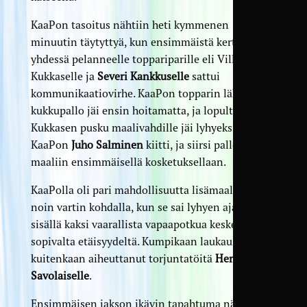
KaaPon tasoitus nähtiin heti kymmenen
minuutin täytyttyä, kun ensimmäistä kertaa
yhdessä pelanneelle toppariparille eli Ville
Kukkaselle ja
Severi Kankkuselle
sattui
kommunikaatiovirhe. KaaPon topparin lähettämä
kukkupallo jäi ensin hoitamatta, ja lopulta
Kukkasen pusku maalivahdille jäi lyhyeksi.
KaaPon
Juho Salminen
kiitti, ja siirsi pallon
maaliin ensimmäisellä kosketuksellaan.
KaaPolla oli pari mahdollisuutta lisämaaleihin
noin vartin kohdalla, kun se sai lyhyen ajan
sisällä kaksi vaarallista vapaapotkua keskeltä
sopivalta etäisyydeltä. Kumpikaan laukaus ei
kuitenkaan aiheuttanut torjuntatöitä
Henri
Savolaiselle
.
Ensimmäisen jakson ikävin tapahtuma nähtiin