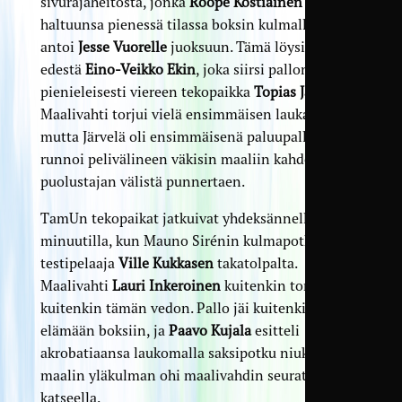
sivurajaheitosta, jonka
Roope Kostiainen
otti
haltuunsa pienessä tilassa boksin kulmalla, ja
antoi
Jesse Vuorelle
juoksuun. Tämä löysi maalin
edestä
Eino-Veikko Ekin
, joka siirsi pallon
pienieleisesti viereen tekopaikka
Topias Järvelälle
.
Maalivahti torjui vielä ensimmäisen laukauksen,
mutta Järvelä oli ensimmäisenä paluupallossa ja
runnoi pelivälineen väkisin maaliin kahden
puolustajan välistä punnertaen.
TamUn tekopaikat jatkuivat yhdeksännellä
minuutilla, kun Mauno Sirénin kulmapotku löysi
testipelaaja
Ville Kukkasen
takatolpalta.
Maalivahti
Lauri Inkeroinen
kuitenkin torjui
kuitenkin tämän vedon. Pallo jäi kuitenkin
elämään boksiin, ja
Paavo Kujala
esitteli
akrobatiaansa laukomalla saksipotku niukasti
maalin yläkulman ohi maalivahdin seuratessa
katseella.