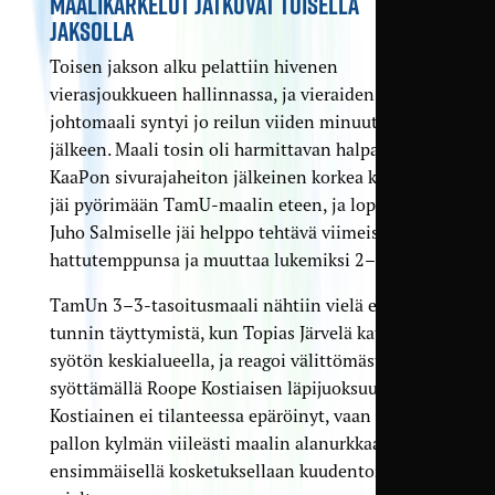
MAALIKARKELOT JATKUVAT TOISELLA
JAKSOLLA
Toisen jakson alku pelattiin hivenen
vierasjoukkueen hallinnassa, ja vieraiden
johtomaali syntyi jo reilun viiden minuutin pelin
jälkeen. Maali tosin oli harmittavan halpa, sillä
KaaPon sivurajaheiton jälkeinen korkea keskitys
jäi pyörimään TamU-maalin eteen, ja lopulta
Juho Salmiselle jäi helppo tehtävä viimeistellä
hattutemppunsa ja muuttaa lukemiksi 2–3.
TamUn 3–3-tasoitusmaali nähtiin vielä ennen
tunnin täyttymistä, kun Topias Järvelä katkaisi
syötön keskialueella, ja reagoi välittömästi
syöttämällä Roope Kostiaisen läpijuoksuun.
Kostiainen ei tilanteessa epäröinyt, vaan laukoi
pallon kylmän viileästi maalin alanurkkaan heti
ensimmäisellä kosketuksellaan kuudentoista