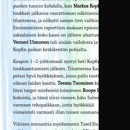
puolen tunnin kohdalla, kun
Markus Kopf
loukkasi jalkansa vaarattoman näköisessä
tilanteessa, ja nilkutti saman tien vaihtoon.
Ensimmäisten raporttien mukaan epäonnisen
saksalaisen koko kausi on jälleen uhattuna.
Verneri Uimonen
tuli sisään vaihdosta ja otti
Kopfin paikan keskikentän pohjalta.
Kaapon 1–2-johtomaali syntyi heti Kopfin
loukkaantumisen jälkeen. Tilanteessa KaaPo
pelasi hyvä hyökkäyksen, jossa pallo tuotiin ylös
oikean laidan kautta.
Teemu Tuomisen
keskitys
löysi target-miehenöä toimineen
Roope Läpisen
boksista, ja tämä siirsi viereen Juho Salmiselle
varmaan tekopaikkaan, josta hyökkääjä
viimeisteli varmasti illan toisen osumansa.
Viitisen minuuttia myöhemmin TamUlla oli hyvä