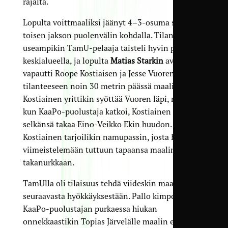
rajalta.
Lopulta voittmaaliksi jäänyt 4–3-osuma syntyi
toisen jakson puolenvälin kohdalla. Tilanteessa
useampikin TamU-pelaaja taisteli hyvin pallosta
keskialueella, ja lopulta
Matias Starkin
avaus
vapautti Roope Kostiaisen ja Jesse Vuoren 2–1-
tilanteeseen noin 30 metrin päässä maalista.
Kostiainen yrittikin syöttää Vuoren läpi, mutta
kun KaaPo-puolustaja katkoi, Kostiainen kuuli
selkänsä takaa Eino-Veikko Ekin huudon.
Kostiainen tarjoilikin namupassin, josta Ek pääsi
viimeistelemään tuttuun tapaansa maalin
takanurkkaan.
TamUlla oli tilaisuus tehdä viideskin maali heti
seuraavasta hyökkäyksestään. Pallo kimposi
KaaPo-puolustajan purkaessa hiukan
onnekkaastikin Topias Järvelälle maalin eteen,