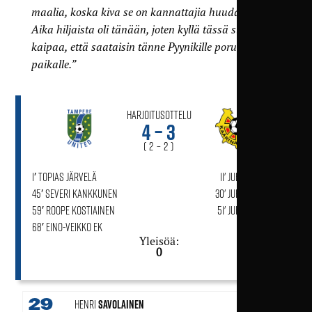
maalia, koska kiva se on kannattajia huudattaa.
Aika hiljaista oli tänään, joten kyllä tässä sitä
kaipaa, että saataisin tänne Pyynikille porukkaa
paikalle.”
Harjoitusottelu
4 – 3
( 2 – 2 )
1′ Topias Järvelä
11' Juho Salminen
45′ Severi Kankkunen
30' Juho Salminen
59′ Roope Kostiainen
51' Juho Salminen
68′ Eino-Veikko Ek
Yleisöä:
0
29
Henri
Savolainen