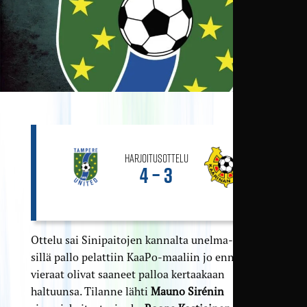
Harjoitusottelu
4 – 3
Ottelu sai Sinipaitojen kannalta unelma-alun,
sillä pallo pelattiin KaaPo-maaliin jo ennen kuin
vieraat olivat saaneet palloa kertaakaan
haltuunsa. Tilanne lähti
Mauno Sirénin