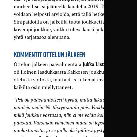
murheelliseksi jääneellä kaudella 2019. Toki
voidaan helposti arvioida, että tällä hetkellä
Sinipaidoilla on jalkeilla tuota joukkuetta
kovempi joukkue, vaikka tuleva kausi pelataankin
yhtä sarjatasoa alempana.
KOMMENTIT OTTELUN JÄLKEEN
Ottelun jälkeen päävalmentaja
Jukka Listenmaa
oli iloinen laadukkaasta Kakkosen joukkueesta
otetusta voitosta, mutta 4–3-lukemat eivät
kaikilta osin miellyttäneet.
”Peli oli pääsääntöisesti hyvää, mutta liikaa tuli
maaleja omiin. Ne täytyy saada pois. Vaikka on
mikä joukkue vastassa, niin ei me voida kolmea
päästää. Varsinkin viimeinen maali oli lepsua
puolustamista, ja se pallo olisi pitänyt pystyä