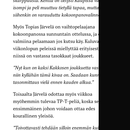
skarppausta. Kenttä on tietysti Kaupissa vähän
isompi ja peli muuttuu tietyllä tapaa, mutta
siihenkin on varauduttu kokoonpanovalinnoilla.”
Myös Topias Järvelä on vaihtopelaajana
kokoonpanossa sunnuntain ottelussa, ja on
valmiina pelaamaan jos kutsu käy. Kuluvan
viikonlopun peleissä miellyttää erityisesti se, että
niissä on vastassa tasokkaat joukkueet.
”Nyt kun on kaksi Kakkosen joukkuetta vastassa,
niin kyllähän tämä kivaa on. Saadaan kunnon
tasonmittaus vielä ennen kauden alkua.”
Toisaalta Järvelä odottaa myös viikkoa
myöhemmin tulevaa TP-T-peliä, koska se on
ensimmäinen johon voidaan ottaa edes
kourallinen yleisöä.
”Toivottavasti tehdään silloin enemmän kuin neljä