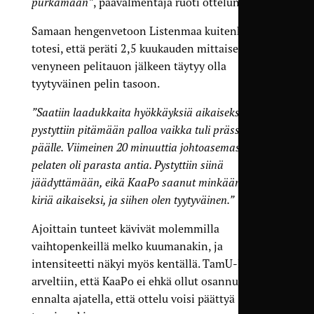
purkamaan”
, päävalmentaja ruoti ottelun jälkeen.
Samaan hengenvetoon Listenmaa kuitenkin
totesi, että peräti 2,5 kuukauden mittaiseksi
venyneen pelitauon jälkeen täytyy olla
tyytyväinen pelin tasoon.
”Saatiin laadukkaita hyökkäyksiä aikaiseksi, ja
pystyttiin pitämään palloa vaikka tuli prässiä
päälle. Viimeinen 20 minuuttia johtoasemassa
pelaten oli parasta antia. Pystyttiin siinä
jäädyttämään, eikä KaaPo saanut minkäänlaista
kiriä aikaiseksi, ja siihen olen tyytyväinen.”
Ajoittain tunteet kävivät molemmilla
vaihtopenkeillä melko kuumanakin, ja
intensiteetti näkyi myös kentällä. TamU-leirissä
arveltiin, että KaaPo ei ehkä ollut osannut
ennalta ajatella, että ottelu voisi päättyä