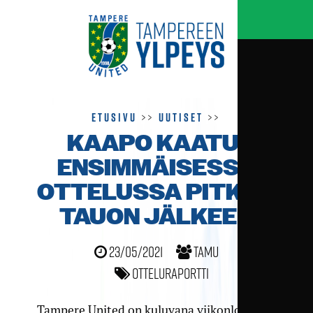
Etusivu
>>
Uutiset
>>
KAAPO KAATUI
ENSIMMÄISESSÄ
OTTELUSSA PITKÄN
TAUON JÄLKEEN
23/05/2021
TamU
Otteluraportti
Tampere United on kuluvana viikonloppuna