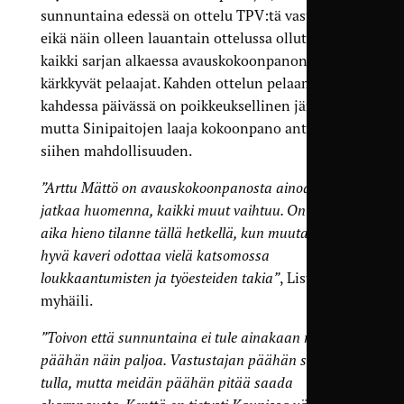
sunnuntaina edessä on ottelu TPV:tä vastaan,
eikä näin olleen lauantain ottelussa ollut mukana
kaikki sarjan alkaessa avauskokoonpanon paikkaa
kärkkyvät pelaajat. Kahden ottelun pelaaminen
kahdessa päivässä on poikkeuksellinen järjestely,
mutta Sinipaitojen laaja kokoonpano antaa
siihen mahdollisuuden.
”Arttu Mättö on avauskokoonpanosta ainoa joka
jatkaa huomenna, kaikki muut vaihtuu. On tämä
aika hieno tilanne tällä hetkellä, kun muutama aika
hyvä kaveri odottaa vielä katsomossa
loukkaantumisten ja työesteiden takia”
, Listenmaa
myhäili.
”Toivon että sunnuntaina ei tule ainakaan meidän
päähän näin paljoa. Vastustajan päähän saa kyllä
tulla, mutta meidän päähän pitää saada