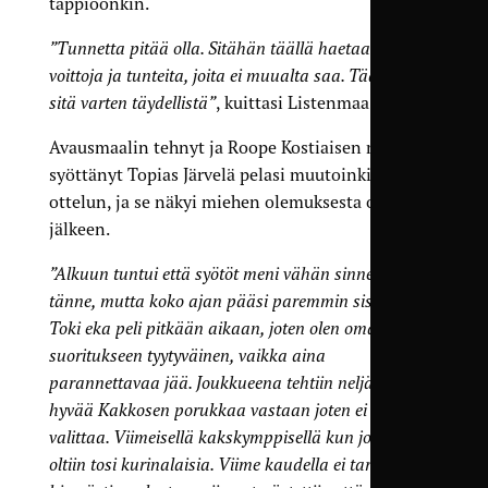
tappioonkin.
”Tunnetta pitää olla. Sitähän täällä haetaan,
voittoja ja tunteita, joita ei muualta saa. Täähän on
sitä varten täydellistä”
, kuittasi Listenmaa.
Avausmaalin tehnyt ja Roope Kostiaisen maalin
syöttänyt Topias Järvelä pelasi muutoinkin hyvän
ottelun, ja se näkyi miehen olemuksesta ottelun
jälkeen.
”Alkuun tuntui että syötöt meni vähän sinne sun
tänne, mutta koko ajan pääsi paremmin sisään.
Toki eka peli pitkään aikaan, joten olen omaan
suoritukseen tyytyväinen, vaikka aina
parannettavaa jää. Joukkueena tehtiin neljä maalia
hyvää Kakkosen porukkaa vastaan joten ei voi
valittaa. Viimeisellä kakskymppisellä kun johdettiin
oltiin tosi kurinalaisia. Viime kaudella ei tarvinnut