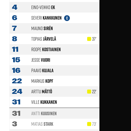
4
Eino-Veikko
Ek
6
Severi
Kankkunen
C
7
Mauno
Sirén
8
Topias
Järvelä
37'
11
Roope
Kostiainen
15
Jesse
Vuori
16
Paavo
Kujala
22
Markus
Kopf
29'
24
Arttu
Mättö
22'
61'
31
Ville
Kukkanen
31
Antti
Kuusinen
3
Matias
Stark
73'
61'