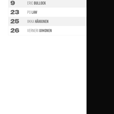
9
Eric
Bullock
23
Po
Law
25
Iikka
Häkkinen
26
Verneri
Uimonen
29'