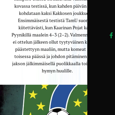
kovassa testissä, kun kahden päivän aikana
kohdataan kaksi Kakkosen joukkuetta.
Ensimmäisestä testistä TamU suoriutui
kiitettävästi, kun Kaarinan Pojat kaatui
Pyynikillä maalein 4–3 (2–2). Valmennusjohto
ei ottelun jälkeen ollut tyytyväinen kolmeen
päästettyyn maaliin, mutta komeat maalit
toisessa päässä ja johdon pitäminen toisen
jakson jälkimmäisellä puolikkaalla toivat toki
hymyn huulille.