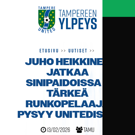
Etusivu
>>
Uutiset
>>
JUHO HEIKKINEN
JATKAA
SINIPAIDOISSA –
TÄRKEÄ
RUNKOPELAAJA
PYSYY UNITEDISSA
13/02/2026
TamU