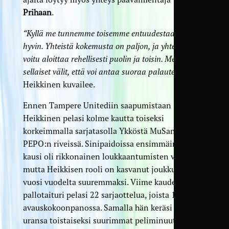
Prihaan
.
“Kyllä me tunnemme toisemme entuudestaan jo aika
hyvin. Yhteistä kokemusta on paljon, ja yhteistyö on
voitu aloittaa rehellisesti puolin ja toisin. Meillä on
sellaiset välit, että voi antaa suoraa palautetta”
,
Heikkinen kuvailee.
Ennen Tampere Unitediin saapumistaan
Heikkinen pelasi kolme kautta toiseksi
korkeimmalla sarjatasolla Ykköstä MuSan ja
PEPO:n riveissä. Sinipaidoissa ensimmäinen
kausi oli rikkonainen loukkaantumisten vuoksi,
mutta Heikkisen rooli on kasvanut joukkueessa
vuosi vuodelta suuremmaksi. Viime kaudella
pallotaituri pelasi 22 sarjaottelua, joista 16
avauskokoonpanossa. Samalla hän keräsi TamU-
uransa toistaiseksi suurimmat peliminuutit.