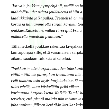
“Jos vain joukkue pysyy ehjänä, meillä on hyvät
mahdollisuudet pelata joukkueena tähän asti
laadukkainta jalkapalloa. Treeneissä on menty
kovaa ja haluamme olla sarjan kovakuntoisin
joukkue. Katsotaan, millaiset reseptit Priha keksii ja
millaisella muodolla pelataan.”
Tällä hetkellä joukkue rakentaa kivijalkaa ja
kuntopohjaa sille, että varsinaisen sarjakauden
aikana saadaan tuloksia aikaiseksi.
“Veikkaisin ettei harjoituskauden tuloskunto
välttämättä ole paras, kun treenataan niin kovaa.
Pelit toimivat osin myös harjoituksina. Ei mennä
tulos edellä, vaan käsitellään peliä viikon
kovimpana harjoituksena. Kaikille TamU-henkisille
terveiset, että pientä malttia niin toivottavasti
juhannuksen jälkeen kerätään kirsikat kakun