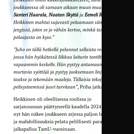
joukkueessa oli samaan aikaan muun muassa
Santeri Haarala
,
Naatan Skyttä
ja
Eemeli Raittinen
.
Heikkinen mahtui sujuvasti pelaamaan siinäkin
jengissä, joten se jo vähän kertoo, minkä tason
pelaajasta on kyse.”
”Juho on tällä hetkellä pelannut sellaista roolia,
jossa hän hyökätessä liikkuu laiturin tontilta
vapaammin keskelle. Hän pystyy antamaan
murtavia syöttöjä ja pystyy juoksemaan linjan
taakse ja tekemään maaleja. Tällaisia tekoja meidän
pelisysteemissä juuri tarvitaan”
, Priha jatkaa.
Heikkinen oli oleellisessa roolissa jo
sarjanousuun päättyneellä kaudella 2024, mutta
nyt hän näkee joukkueen arjessa paljon lupaavaa
ja mahdollisuuksia pelata pelillisesti parasta
jalkapalloa TamU-vuosinaan.