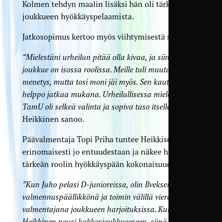
Kolmen tehdyn maalin lisäksi hän oli tärkeä osa
joukkueen hyökkäyspelaamista.
Jatkosopimus kertoo myös viihtymisestä seurassa.
“Mielestäni urheilun pitää olla kivaa, ja siinä
joukkue on isossa roolissa. Meille tuli muutama iso
menetys, mutta tosi moni jäi myös. Sen kautta oli
helppo jatkaa mukana. Urheilullisessa mielessä
TamU oli selkeä valinta ja sopiva taso itselleni”
,
Heikkinen sanoo.
Päävalmentaja Topi Priha tuntee Heikkisen
erinomaisesti jo entuudestaan ja näkee hänelle
tärkeän roolin hyökkäyspään kokonaisuudessa.
”Kun Juho pelasi D-junioreissa, olin Ilveksen
valmennuspäällikkönä ja toimin välillä vierailevana
valmentajana joukkueen harjoituksissa. Kun
Heikkinen nousi kakkosjoukkueeseen, siinä