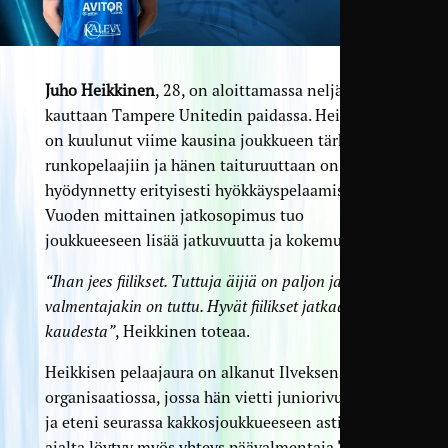
Juho Heikkinen
, 28, on aloittamassa neljättä
kauttaan Tampere Unitedin paidassa. Heikkinen
on kuulunut viime kausina joukkueen tärkeisiin
runkopelaajiin ja hänen taituruuttaan on
hyödynnetty erityisesti hyökkäyspelaamisessa.
Vuoden mittainen jatkosopimus tuo
joukkueeseen lisää jatkuvuutta ja kokemusta.
“Ihan jees fiilikset. Tuttuja äijiä on paljon ja
valmentajakin on tuttu. Hyvät fiilikset jatkaa viime
kaudesta”
, Heikkinen toteaa.
Heikkisen pelaajaura on alkanut Ilveksen
organisaatiossa, jossa hän vietti juniorivuotensa
ja eteni seurassa kakkosjoukkueeseen asti. Tuolta
ajalta löytyy myös yhteys päävalmentaja
Topi