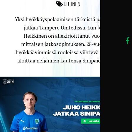
Uutinen
Yksi hyökkäyspelaamisen tärkeistä palasista
jatkaa Tampere Unitedissa, kun Juho
Heikkinen on allekirjoittanut vuoden
mittaisen jatkosopimuksen. 28-vuotias
hyökkäävimmissä rooleissa viihtyvä pelaaja
aloittaa neljännen kautensa Sinipaidoissa.