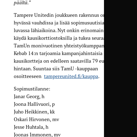
päältä.”
Tampere Unitedin joukkueen rakennus on
hyvässä vauhdissa ja lisää sopimusuutisia on
luvassa lähiaikoina. Nyt onkin erinomainen hetki
käydä kausikorttiostoksilla ja tukea seuraa, sillä
TamUn monivuotinen yhteistyökumppani Pizza
Kebab 14:n tarjoamia kampanjahintaisia
kausikortteja on edelleen saatavilla 79 euron
hintaan. Suuntaa siis TamU -kauppaan
osoitteeseen
tampereunited.fi/kauppa
.
Sopimustilanne:
Janar Georg, h
Joona Hallivuori, p
Juho Heikkinen, kk
Oskari Hirvonen, mv
Jesse Huhtala, h
Joonas Immonen, mv