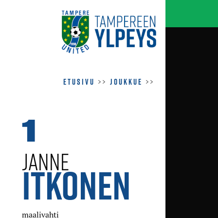
Etusivu
>>
Joukkue
>>
1
JANNE
ITKONEN
maalivahti