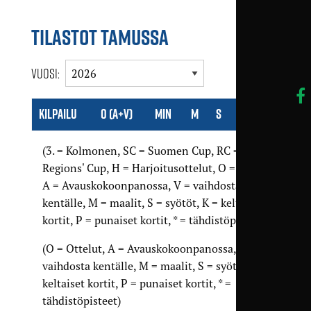
TILASTOT TAMUSSA
Vuosi:
Kilpailu
O (A+V)
Min
M
S
K
P
(3. = Kolmonen, SC = Suomen Cup, RC =
Regions' Cup, H = Harjoitusottelut, O = Ottelut,
A = Avaus­kokoon­panossa, V = vaihdosta
kentälle, M = maalit, S = syötöt, K = keltaiset
kortit, P = punaiset kortit, * = tähdistöpisteet)
(O = Ottelut, A = Avaus­kokoon­panossa, V =
vaihdosta kentälle, M = maalit, S = syötöt, K =
keltaiset kortit, P = punaiset kortit, * =
tähdistöpisteet)