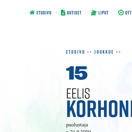
ETUSIVU
UUTISET
LIPUT
OTT
Etusivu
>>
Joukkue
>>
15
EELIS
KORHON
puolustaja
s. 21.9.2000