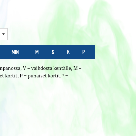
Min
M
S
K
P
n­panossa, V = vaihdosta kentälle, M =
et kortit, P = punaiset kortit, * =