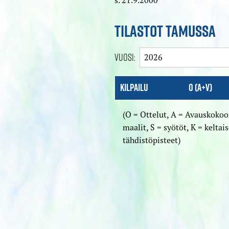
TILASTOT TAMUSSA
Vuosi:
Kilpailu
O (A+V)
(O = Ottelut, A = Avaus­kokoo
maalit, S = syötöt, K = keltais
tähdistöpisteet)