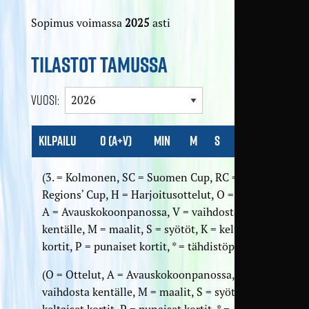
Sopimus voimassa
2025
asti
TILASTOT TAMUSSA
Vuosi:
Kilpailu
O (A+V)
Min
M
S
K
P
(3. = Kolmonen, SC = Suomen Cup, RC =
Regions' Cup, H = Harjoitusottelut, O = Ottelut,
A = Avaus­kokoon­panossa, V = vaihdosta
kentälle, M = maalit, S = syötöt, K = keltaiset
kortit, P = punaiset kortit, * = tähdistöpisteet)
(O = Ottelut, A = Avaus­kokoon­panossa, V =
vaihdosta kentälle, M = maalit, S = syötöt, K =
keltaiset kortit, P = punaiset kortit, * =