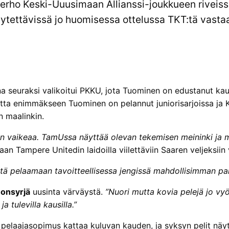
okerho Keski-Uuusimaan Allianssi-joukkueen riveis
ytettävissä jo huomisessa ottelussa TKT:tä vasta
a seuraksi valikoitui PKKU, jota Tuominen on edustanut ka
tta enimmäkseen Tuominen on pelannut juniorisarjoissa ja
n maalinkin.
an vaikeaa. TamUssa näyttää olevan tekemisen meininki ja mu
an Tampere Unitedin laidoilla viilettäviin Saaren veljeksiin 
stä pelaamaan tavoitteellisessa jengissä mahdollisimman pa
onsyrjä
uusinta värväystä.
”Nuori mutta kovia pelejä jo vyö
a tulevilla kausilla.”
pelaajasopimus kattaa kuluvan kauden, ja syksyn pelit näy