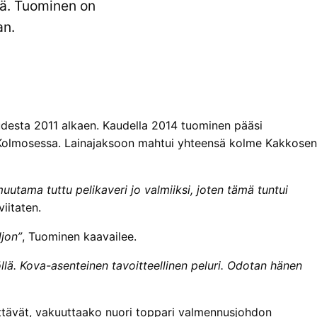
sä. Tuominen on
an.
udesta 2011 alkaen. Kaudella 2014 tuominen pääsi
 Kolmosessa. Lainajaksoon mahtui yhteensä kolme Kakkosen
utama tuttu pelikaveri jo valmiiksi, joten tämä tuntui
viitaten.
ljon”
, Tuominen kaavailee.
llä. Kova-asenteinen tavoitteellinen peluri. Odotan hänen
ttävät, vakuuttaako nuori toppari valmennusjohdon