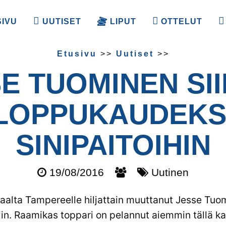
SIVU
UUTISET
LIPUT
OTTELUT
Etusivu
>>
Uutiset
>>
E TUOMINEN SI
LOPPU­KAUDEKS
SINIPAITOIHIN
19/08/2016
Uutinen
alta Tampereelle hiljattain muuttanut Jesse Tuomi
in. Raamikas toppari on pelannut aiemmin tällä k