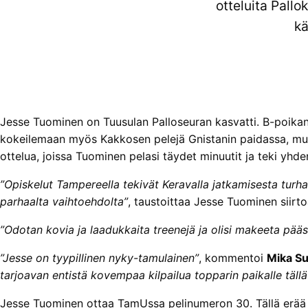
otteluita Pall
kä
Jesse Tuominen on Tuusulan Palloseuran kasvatti. B-poikan
kokeilemaan myös Kakkosen pelejä Gnistanin paidassa, mu
ottelua, joissa Tuominen pelasi täydet minuutit ja teki yhde
”Opiskelut Tampereella tekivät Keravalla jatkamisesta turh
parhaalta vaihtoehdolta”
, taustoittaa Jesse Tuominen siirtoa
”Odotan kovia ja laadukkaita treenejä ja olisi makeeta pää
”Jesse on tyypillinen nyky-tamulainen”
, kommentoi
Mika Su
tarjoavan entistä kovempaa kilpailua topparin paikalle tällä j
Jesse Tuominen ottaa TamUssa pelinumeron 30. Tällä erää 