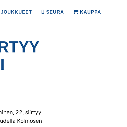
JOUKKUEET
SEURA
KAUPPA
IRTYY
I
nen, 22, siirtyy
audella Kolmosen