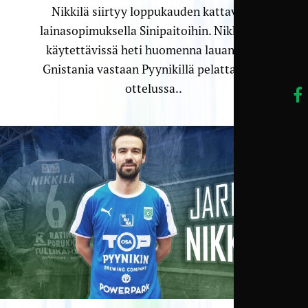
Nikkilä siirtyy loppukauden kattavalla
lainasopimuksella Sinipaitoihin. Nikkilä on
käytettävissä heti huomenna lauantaina
Gnistania vastaan Pyynikillä pelattavassa
ottelussa..