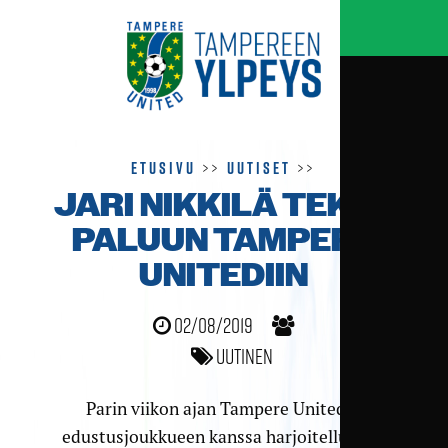
Etusivu
>>
Uutiset
>>
JARI NIKKILÄ TEKEE
PALUUN TAMPERE
UNITEDIIN
02/08/2019
Uutinen
Parin viikon ajan Tampere Unitedin
edustusjoukkueen kanssa harjoitellut Jari