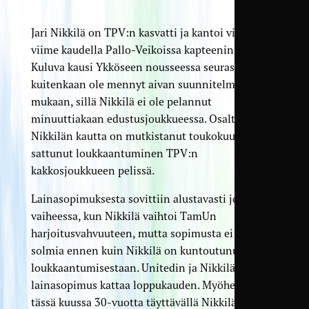
Jari Nikkilä on TPV:n kasvatti ja kantoi vielä
viime kaudella Pallo-Veikoissa kapteenin nauhaa.
Kuluva kausi Ykköseen nousseessa seurassa ei
kuitenkaan ole mennyt aivan suunnitelmien
mukaan, sillä Nikkilä ei ole pelannut
minuuttiakaan edustusjoukkueessa. Osaltaan
Nikkilän kautta on mutkistanut toukokuussa
sattunut loukkaantuminen TPV:n
kakkosjoukkueen pelissä.
Lainasopimuksesta sovittiin alustavasti jo siinä
vaiheessa, kun Nikkilä vaihtoi TamUn
harjoitusvahvuuteen, mutta sopimusta ei haluttu
solmia ennen kuin Nikkilä on kuntoutunut
loukkaantumisestaan. Unitedin ja Nikkilän
lainasopimus kattaa loppukauden. Myöhemmin
tässä kuussa 30-vuotta täyttävällä Nikkilällä on