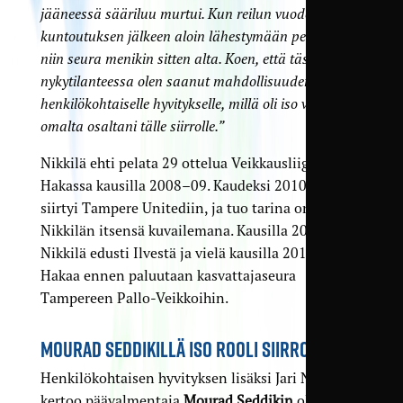
jääneessä sääriluu murtui. Kun reilun vuoden
kuntoutuksen jälkeen aloin lähestymään pelikuntoa,
niin seura menikin sitten alta. Koen, että tässä
nykytilanteessa olen saanut mahdollisuuden
henkilökohtaiselle hyvitykselle, millä oli iso vaikutus
omalta osaltani tälle siirrolle.”
Nikkilä ehti pelata 29 ottelua Veikkausliigaa
Hakassa kausilla 2008–09. Kaudeksi 2010 hän
siirtyi Tampere Unitediin, ja tuo tarina on yllä
Nikkilän itsensä kuvailemana. Kausilla 2012–13
Nikkilä edusti Ilvestä ja vielä kausilla 2014–15
Hakaa ennen paluutaan kasvattajaseura
Tampereen Pallo-Veikkoihin.
MOURAD SEDDIKILLÄ ISO ROOLI SIIRROSSA
Henkilökohtaisen hyvityksen lisäksi Jari Nikkilä
kertoo päävalmentaja
Mourad Seddikin
olleen