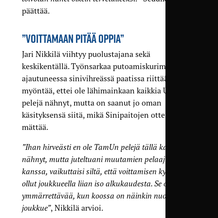
päättää.
”VOITTAMAAN PITÄÄ OPPIA”
Jari Nikkilä viihtyy puolustajana sekä
keskikentällä. Työnsarkaa putoamiskurimukseen
ajautuneessa sinivihreässä paatissa riittää. Nikkilä
myöntää, ettei ole lähimainkaan kaikkia Unitedin
pelejä nähnyt, mutta on saanut jo oman
käsityksensä siitä, mikä Sinipaitojen otteissa
mättää.
”Ihan hirveästi en ole TamUn pelejä tällä kaudella
nähnyt, mutta juteltuani muutamien pelaajien
kanssa, vaikuttaisi siltä, että voittamisen kynnys on
ollut joukkueella liian iso alkukaudesta. Se on
ymmärrettävää, kun koossa on näinkin nuori
joukkue”
, Nikkilä arvioi.