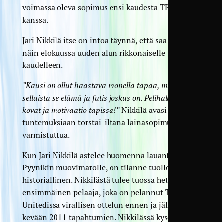
voimassa oleva sopimus ensi kaudesta TPV:n
kanssa.
Jari Nikkilä itse on intoa täynnä, että saa vielä
näin elokuussa uuden alun rikkonaiselle
kaudelleen.
”Kausi on ollut haastava monella tapaa, mutta
sellaista se elämä ja futis joskus on. Pelihalut ovat
kovat ja motivaatio tapissa!”
Nikkilä avasi omia
tuntemuksiaan torstai-iltana lainasopimuksen
varmistuttua.
Kun Jari Nikkilä astelee huomenna lauantaina
Pyynikin muovimatolle, on tilanne tuolloin
historiallinen. Nikkilästä tulee tuossa hetkessä
ensimmäinen pelaaja, joka on pelannut Tampere
Unitedissa virallisen ottelun ennen ja jälkeen
kevään 2011 tapahtumien. Nikkilässä kyseinen