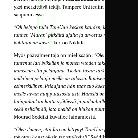
yksi merkittävä tekijä Tampere Unitediin
saapumisessa.
”Oli helppo tulla TamUun kesken kauden, koska
tunnen ’Muran’ pitkältä ajalta ja arvostus miestä
kohtaan on kova”
, kertoo Nikkilä.
Myös päävalmentaja on mielissään:
”Olen
tuntenut Jari Nikkilän jo monen vuoden takaa sekä
ihmisenä että pelaajana. Tiedän tasan tarkkaan,
millainen pelaaja meille on tulossa. Ihmisenä hän on
esimerkillinen. Pelaajana hän taas tuo kokemusta
meille aivan huipputasosta asti. Hänellä on
huippuluokan laatu syötöissä ja pallonhallinnassa
sekä pelisilmää, jota meiltä on hiukan puuttunut”
,
Mourad Seddiki kuvailee lainamiestä.
”Olen iloinen, että Jari on liittynyt TamUun ja
toivotan hänet oikein tervetulleeksi!”
Seddiki