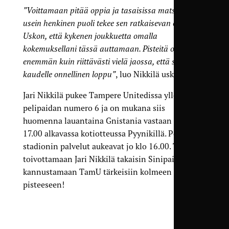
”Voittamaan pitää oppia ja tasaisissa matseissa
usein henkinen puoli tekee sen ratkaisevan eron.
Uskon, että kykenen joukkuetta omalla
kokemuksellani tässä auttamaan. Pisteitä on
enemmän kuin riittävästi vielä jaossa, että saadaan
kaudelle onnellinen loppu”
, luo Nikkilä uskoa!
Jari Nikkilä pukee Tampere Unitedissa ylleen
pelipaidan numero 6 ja on mukana siis
huomenna lauantaina Gnistania vastaan klo
17.00 alkavassa kotiotteussa Pyynikillä. Portit ja
stadionin palvelut aukeavat jo klo 16.00. Tule
toivottamaan Jari Nikkilä takaisin Sinipaitoihin ja
kannustamaan TamU tärkeisiin kolmeen
pisteeseen!