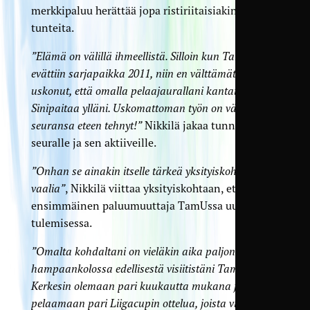
merkkipaluu herättää jopa ristiriitaisiakin
tunteita.
”Elämä on välillä ihmeellistä. Silloin kun TamUlta
evättiin sarjapaikka 2011, niin en välttämättä olisi
uskonut, että omalla pelaajaurallani kantaisin vielä
Sinipaitaa ylläni. Uskomattoman työn on väki oman
seuransa eteen tehnyt!”
Nikkilä jakaa tunnustusta
seuralle ja sen aktiiveille.
”Onhan se ainakin itselle tärkeä yksityiskohta mitä
vaalia”
, Nikkilä viittaa yksityiskohtaan, että on
ensimmäinen paluumuuttaja TamUssa uudessa
tulemisessa.
”Omalta kohdaltani on vieläkin aika paljon
hampaankolossa edellisestä visiitistäni TamUssa.
Kerkesin olemaan pari kuukautta mukana ja
pelaamaan pari Liigacupin ottelua, joista viimeiseksi