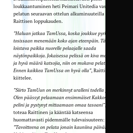
loukkaantuminen heti Peimari Unitedia vastaan
pelatun seuraavan ottelun alkuminuuteilla pilasi
Raittisen loppukauden.
”Haluan jatkaa TamUssa, koska joukkue pyrkii
tosissaan menemään koko ajan eteenpäin. Tämä on
loistava paikka nuorelle pelaajalle saada
näytönpaikkoja. Jokaisessa pelissä on kiva meininki
ja hyvä määrä katsojia, niin on mukava pelatakin.
Ennen kaikkea TamUssa on hyvä olla”
, Raittinen
kiittelee.
”Siirto TamUun on merkinnyt uralleni todella paljon.
Olen päässyt pelaamaan ensimmäiset Kakkosen
pelini ja pystynyt mittaamaan omaa tasoani”
,
toteaa Raittinen ja kääntää katseensa
huomattavasti pidemmälle tulevaisuuteen:
”Tavoitteena on pelata jonain kauniina päivänä