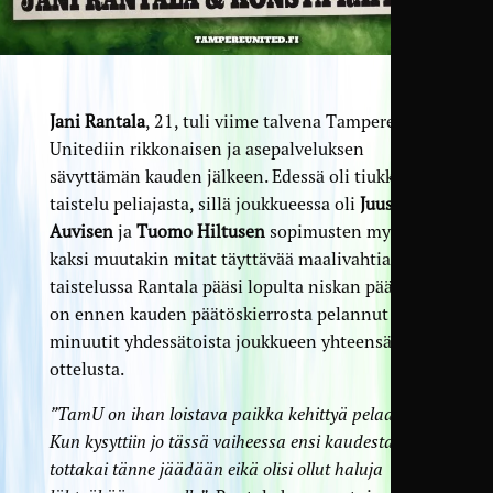
Jani Rantala
, 21, tuli viime talvena Tampere
Unitediin rikkonaisen ja asepalveluksen
sävyttämän kauden jälkeen. Edessä oli tiukka
taistelu peliajasta, sillä joukkueessa oli
Juuso
Auvisen
ja
Tuomo Hiltusen
sopimusten myötä
kaksi muutakin mitat täyttävää maalivahtia. Tässä
taistelussa Rantala pääsi lopulta niskan päälle, ja
on ennen kauden päätöskierrosta pelannut täydet
minuutit yhdessätoista joukkueen yhteensä 21
ottelusta.
”TamU on ihan loistava paikka kehittyä pelaajana.
Kun kysyttiin jo tässä vaiheessa ensi kaudesta, niin
tottakai tänne jäädään eikä olisi ollut haluja