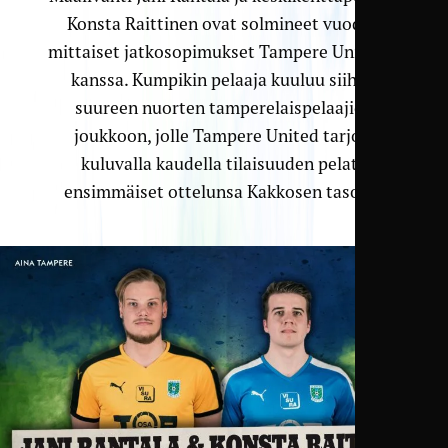
Konsta Raittinen ovat solmineet vuoden
mittaiset jatkosopimukset Tampere Unitedin
kanssa. Kumpikin pelaaja kuuluu siihen
suureen nuorten tamperelaispelaajien
joukkoon, jolle Tampere United tarjosi
kuluvalla kaudella tilaisuuden pelata
ensimmäiset ottelunsa Kakkosen tasolla.