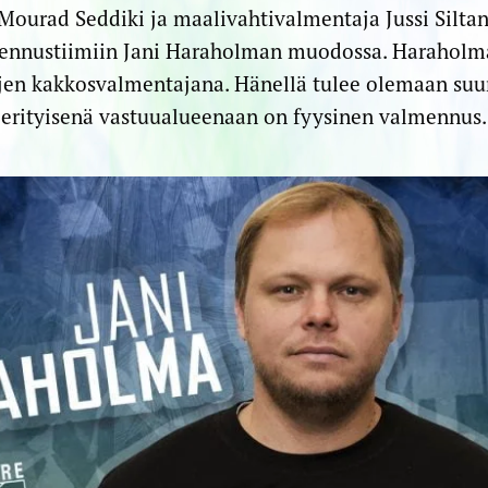
ourad Seddiki ja maalivahtivalmentaja Jussi Silta
ennustiimiin Jani Haraholman muodossa. Haraholma
jen kakkosvalmentajana. Hänellä tulee olemaan suuri
erityisenä vastuualueenaan on fyysinen valmennus.