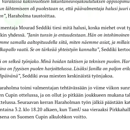
 Varalassa kaksivuotisen liikuntaneuvojakoulutuksen oppisopimuks
 lähtemiseen oli puolestaan se, että päävalmentaja halusi juuri
an”
, Haraholma taustoittaa.
mentaja Mourad Seddiki tiesi mitä halusi, koska miehet ovat t
kin yhdessä.
”Janin tunsin jo entuudestaan. Hän on intohimoinen
mme samalla aaltopituudella siitä, miten näemme asiat, ja millaist
lkapallo vaatii. Se on tärkeää yhteistyön kannalta”
, Seddiki kerto
ä on selkeä työnjako. Minä hoidan taktisen ja teknisen puolen. H
no on fyysisen puolen harjoittelussa. Lisäksi Janilla on paljon eril
elipäivänä”
, Seddiki avaa miesten keskinäistä työnjakoa.
Haraholma toimi valmentajan tehtävässään jo viime viikon sun
 Cupin ottelussa, ja on ollut jo pitkään joukkueen mukana ta
ttelussa. Seuraavan kerran Haraholman työn jälkiä päästään k
taina 3.2. klo 18.20 alkaen, kun TamU saa vieraaksi Pirkkahall
sena on Suomen Cupin alkulohkon voitto.