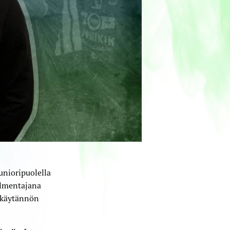
nioripuolella
almentajana
 käytännön