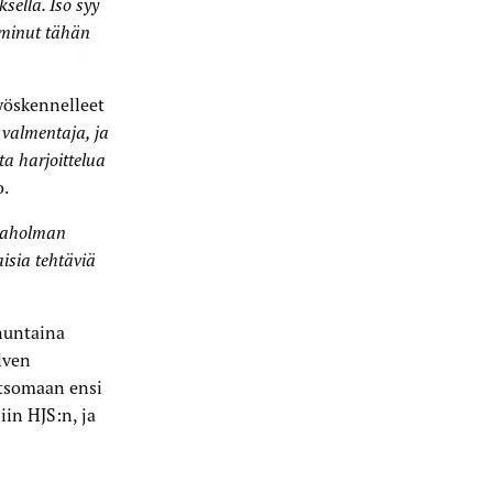
ella. Iso syy
 minut tähän
yöskennelleet
 valmentaja, ja
a harjoittelua
o.
araholman
aisia tehtäviä
nuntaina
lven
atsomaan ensi
iin HJS:n, ja