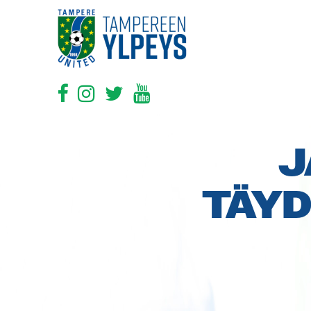
J
TÄYD