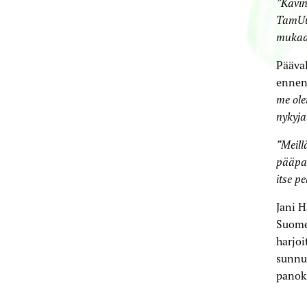
”Kävin
TamUun
muka
Pääval
ennen
me ole
nykyja
”Meill
pääpai
itse p
Jani 
Suomen
harjoi
sunnun
panok