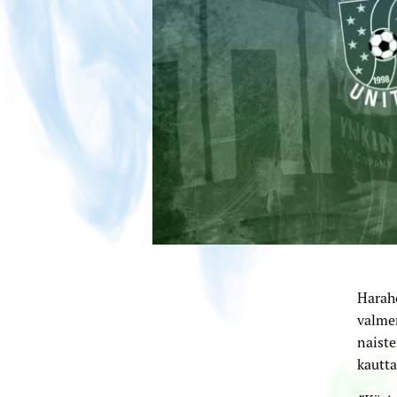
Harah
valmen
naist
kautta