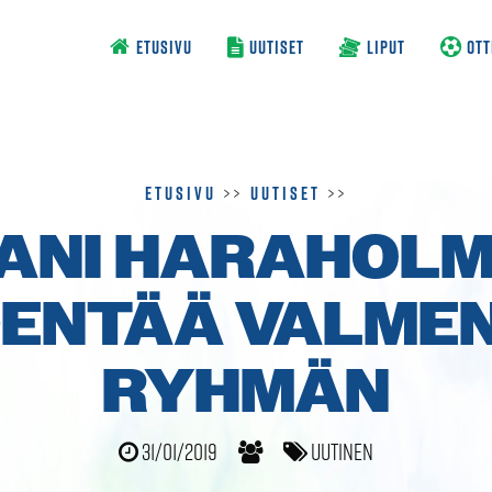
ETUSIVU
UUTISET
LIPUT
OTT
Etusivu
>>
Uutiset
>>
ANI HARAHOL
ENTÄÄ VALME
RYHMÄN
31/01/2019
Uutinen