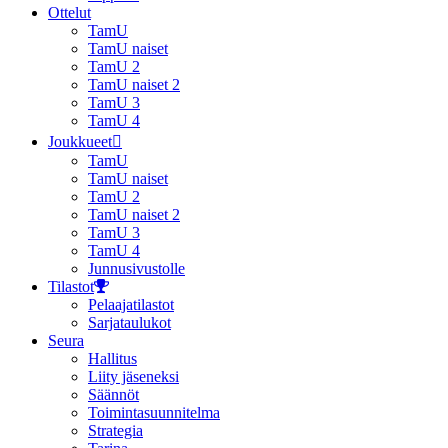
Ottelut
TamU
TamU naiset
TamU 2
TamU naiset 2
TamU 3
TamU 4
Joukkueet
TamU
TamU naiset
TamU 2
TamU naiset 2
TamU 3
TamU 4
Junnusivustolle
Tilastot
Pelaajatilastot
Sarjataulukot
Seura
Hallitus
Liity jäseneksi
Säännöt
Toimintasuunnitelma
Strategia