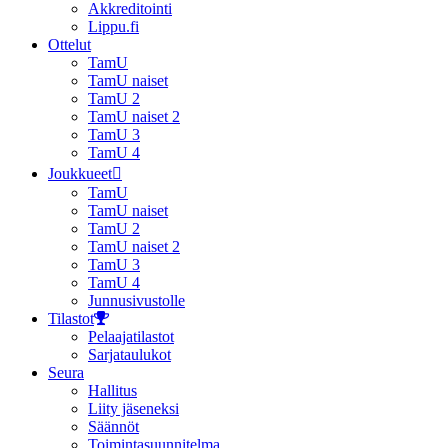
Akkreditointi
Lippu.fi
Ottelut
TamU
TamU naiset
TamU 2
TamU naiset 2
TamU 3
TamU 4
Joukkueet
TamU
TamU naiset
TamU 2
TamU naiset 2
TamU 3
TamU 4
Junnusivustolle
Tilastot
Pelaajatilastot
Sarjataulukot
Seura
Hallitus
Liity jäseneksi
Säännöt
Toimintasuunnitelma