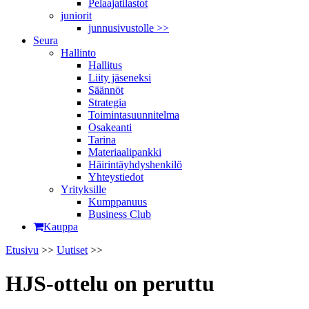
Pelaajatilastot
juniorit
junnusivustolle >>
Seura
Hallinto
Hallitus
Liity jäseneksi
Säännöt
Strategia
Toimintasuunnitelma
Osakeanti
Tarina
Materiaalipankki
Häirintä­yhdyshenkilö
Yhteystiedot
Yrityksille
Kumppanuus
Business Club
Kauppa
Etusivu
>>
Uutiset
>>
HJS-ottelu on peruttu