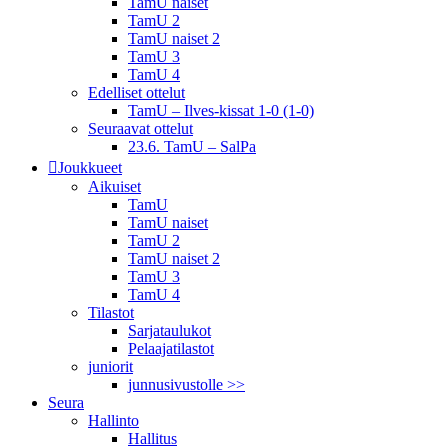
TamU naiset
TamU 2
TamU naiset 2
TamU 3
TamU 4
Edelliset ottelut
TamU – Ilves-kissat 1-0 (1-0)
Seuraavat ottelut
23.6. TamU – SalPa
Joukkueet
Aikuiset
TamU
TamU naiset
TamU 2
TamU naiset 2
TamU 3
TamU 4
Tilastot
Sarjataulukot
Pelaajatilastot
juniorit
junnusivustolle >>
Seura
Hallinto
Hallitus