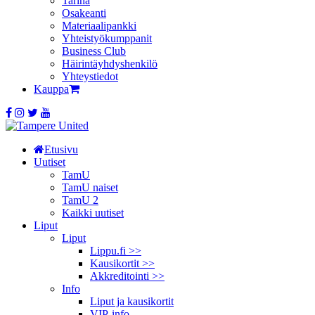
Tarina
Osakeanti
Materiaalipankki
Yhteistyö­kumppanit
Business Club
Häirintä­yhdyshenkilö
Yhteystiedot
Kauppa
Etusivu
Uutiset
TamU
TamU naiset
TamU 2
Kaikki uutiset
Liput
Liput
Lippu.fi >>
Kausikortit >>
Akkreditointi >>
Info
Liput ja kausikortit
VIP-info