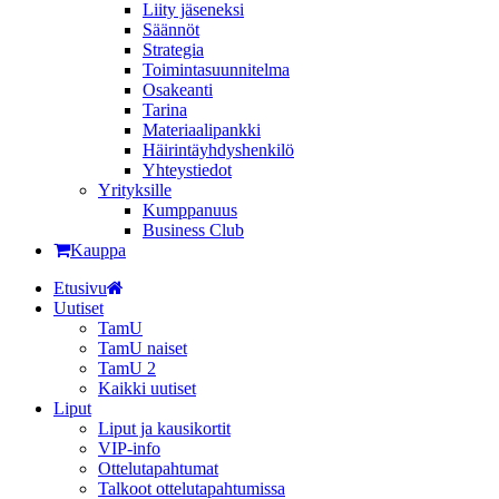
Liity jäseneksi
Säännöt
Strategia
Toimintasuunnitelma
Osakeanti
Tarina
Materiaalipankki
Häirintä­yhdyshenkilö
Yhteystiedot
Yrityksille
Kumppanuus
Business Club
Kauppa
Etusivu
Uutiset
TamU
TamU naiset
TamU 2
Kaikki uutiset
Liput
Liput ja kausikortit
VIP-info
Ottelutapahtumat
Talkoot ottelutapahtumissa