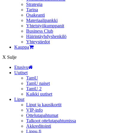
Strategia
Tarina
Osakeanti
Materiaalipankki
Yhteistyö­kumppanit
Business Club
Häirintä­yhdyshenkilö
Yhteystiedot
Kauppa
X
Sulje
Etusivu
Uutiset
TamU
TamU naiset
TamU 2
Kaikki uutiset
Liput
Liput ja kausikortit
VIP-info
Ottelutapahtumat
Talkoot ottelutapahtumissa
Akkreditointi
Lippu.fi