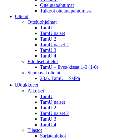
Ottelutapahtumat
Talkoot ottelu­tapahtumissa
Ottelut
Otteluohjelmat
TamU
TamU naiset
TamU 2
TamU naiset 2
TamU 3
TamU 4
Edelliset ottelut
TamU – Ilves-kissat 1-0 (1-0)
Seuraavat ottelut
23.6. TamU – SalPa
Joukkueet
Aikuiset
TamU
TamU naiset
TamU 2
TamU naiset 2
TamU 3
TamU 4
Tilastot
Sarjataulukot