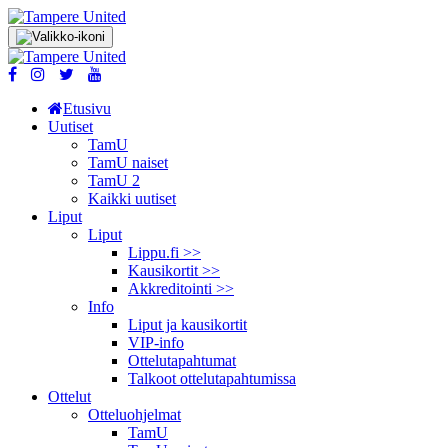
Etusivu
Uutiset
TamU
TamU naiset
TamU 2
Kaikki uutiset
Liput
Liput
Lippu.fi >>
Kausikortit >>
Akkreditointi >>
Info
Liput ja kausikortit
VIP-info
Ottelutapahtumat
Talkoot ottelu­tapahtumissa
Ottelut
Otteluohjelmat
TamU