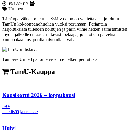
09/12/2017
Uutinen
Tämänpäiväinen ottelu HJS:ää vastaan on valitettavasti jouduttu
TamUn kokoonpanohuolien vuoksi perumaan. Perjantain
harjoituksissa tulleiden kolhujen ja parin viime hetken sairastumisten
myötä jalkeille ei saada riittävästi pelaajia, jotta ottelu palvelisi
kumpaakaan osapuolta toivotulla tavalla.
Tampere United pahoittelee viime hetken peruutusta.
TamU-Kauppa
Kausikortti 2026 – loppukausi
59 €
Lue lisää ja osta >>
Huivi