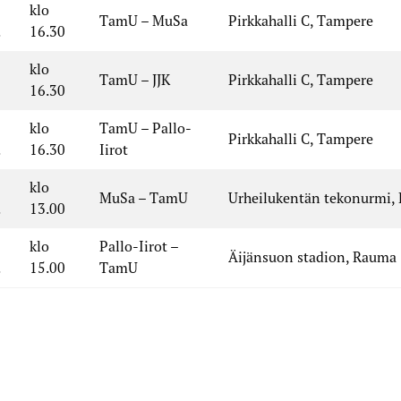
klo
TamU – MuSa
Pirkkahalli C, Tampere
.
16.30
klo
TamU – JJK
Pirkkahalli C, Tampere
16.30
klo
TamU – Pallo-
Pirkkahalli C, Tampere
.
16.30
Iirot
klo
MuSa – TamU
Urheilukentän tekonurmi, 
.
13.00
klo
Pallo-Iirot –
Äijänsuon stadion, Rauma
.
15.00
TamU