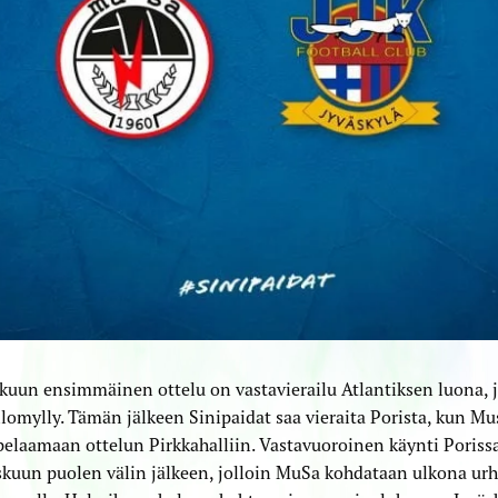
uun ensimmäinen ottelu on vastavierailu Atlantiksen luona, j
lomylly. Tämän jälkeen Sinipaidat saa vieraita Porista, kun M
pelaamaan ottelun Pirkkahalliin. Vastavuoroinen käynti Poriss
kuun puolen välin jälkeen, jolloin MuSa kohdataan ulkona ur