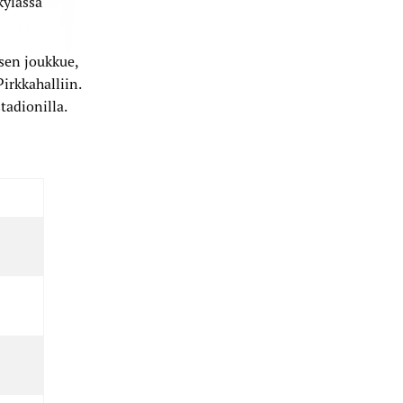
kylässä
sen joukkue,
irkkahalliin.
tadionilla.