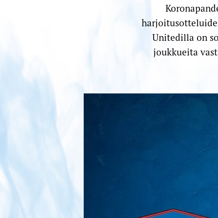
Koronapande
harjoitusotteluide
Unitedilla on s
joukkueita vast