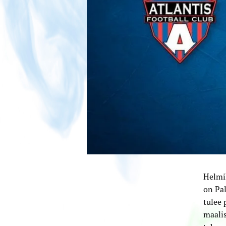
Helmik
on Pal
tulee 
maalis