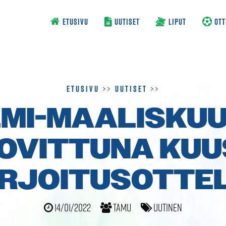
ETUSIVU
UUTISET
LIPUT
OTT
Etusivu
>>
Uutiset
>>
MI-MAALISKU
OVITTUNA KUU
RJOITUSOTTE
14/01/2022
TamU
Uutinen