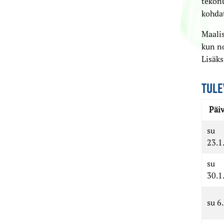
tekon
kohdat
Maali
kun no
Lisäks
TULE
Päi
su
23.1
su
30.1
su 6.