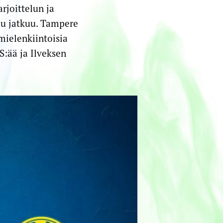
joittelun ja
elu jatkuu. Tampere
mielenkiintoisia
S:ää ja Ilveksen