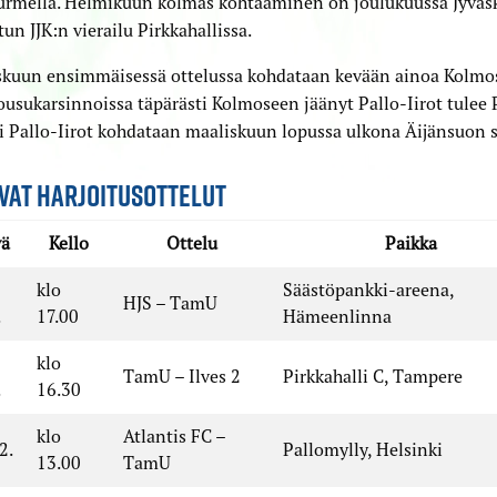
urmella. Helmikuun kolmas kohtaaminen on joulukuussa Jyväs
un JJK:n vierailu Pirkkahallissa.
skuun ensimmäisessä ottelussa kohdataan kevään ainoa Kolmo
usukarsinnoissa täpärästi Kolmoseen jäänyt Pallo-Iirot tulee P
i Pallo-Iirot kohdataan maaliskuun lopussa ulkona Äijänsuon s
VAT HARJOITUSOTTELUT
vä
Kello
Ottelu
Paikka
klo
Säästöpankki-areena,
HJS – TamU
.
17.00
Hämeenlinna
klo
TamU – Ilves 2
Pirkkahalli C, Tampere
.
16.30
klo
Atlantis FC –
2.
Pallomylly, Helsinki
13.00
TamU