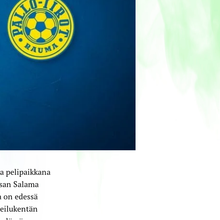
a pelipaikkana
usan Salama
a on edessä
heilukentän