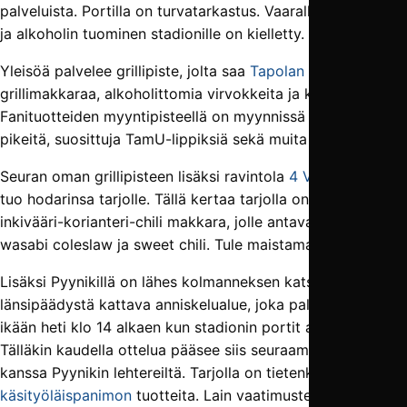
palveluista. Portilla on turvatarkastus. Vaarallisten aineiden
ja alkoholin tuominen stadionille on kielletty.
Yleisöä palvelee grillipiste, jolta saa
Tapolan
grillimakkaraa, alkoholittomia virvokkeita ja kahvia.
Fanituotteiden myyntipisteellä on myynnissä uusia TamU-
pikeitä, suosittuja TamU-lippiksiä sekä muita fanituotteita.
Seuran oman grillipisteen lisäksi ravintola
4 Vuodenaikaa
tuo hodarinsa tarjolle. Tällä kertaa tarjolla on uusi maku:
inkivääri-korianteri-chili makkara, jolle antavat potkua
wasabi coleslaw ja sweet chili. Tule maistamaan!
Lisäksi Pyynikillä on lähes kolmanneksen katsomon
länsipäädystä kattava anniskelualue, joka palvelee niin
ikään heti klo 14 alkaen kun stadionin portit aukeavat.
Tälläkin kaudella ottelua pääsee siis seuraamaan juoman
kanssa Pyynikin lehtereiltä. Tarjolla on tietenkin
Pyynikin
käsityöläispanimon
tuotteita. Lain vaatimusten mukaisesti