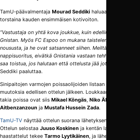
TamU-päävalmentaja
Mourad Seddiki
haluaa ottaa
torstaina kauden ensimmäisen kotivoiton.
”Vastustaja on yhtä kova joukkue, kuin edellinen vastustaja
Gnistan. Myös FC Espoo on mukana taistelemassa
noususta, ja he ovat satsanneet siihen. Meiltä tarvitaan
nappisuoritus, eivätkä Gnistania vastaan tehhdyt virheet
saa toistua, jos halutaan että ottelusta jää jotakin kotiin”
,
Seddiki paaluttaa.
Sinipaitojen varmojen poissaolijoiden listaan ei ole tullut
muutoksia edellisen ottelun jälkeen. Loukkaantumistensa
takia poissa ovat siis
Mikael Köngäs
,
Niko Äkräs
,
Ali
Aitbenzanzoun
ja
Mustafa Hussein Zada
.
TamU-TV
näyttää ottelun suorana lähetyksenä Pyynikiltä.
Ottelun selostaa
Juuso Koskinen
ja kentän laidalla
haastattelut tekee
Tarmo Lyytikäinen
, ja lähetys alkaa noin