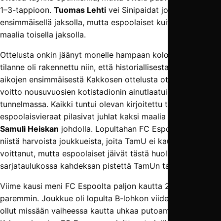
1–3-tappioon.
Tuomas Lehti
vei Sinipaidat johtoon
ensimmäisellä jaksolla, mutta espoolaiset kuittasivat kolme
maalia toisella jaksolla.
Ottelusta onkin jäänyt monelle hampaan koloon, sillä
tilanne oli rakennettu niin, että historiallisesta kaikkien
aikojen ensimmäisestä Kakkosen ottelusta otettaisiin
voitto nousuvuosien kotistadionin ainutlaatuisessa
tunnelmassa. Kaikki tuntui olevan kirjoitettu tähtiin, mutta
espoolaisvieraat pilasivat juhlat kaksi maalia tehneen
Samuli Heiskan
johdolla. Lopultahan FC Espoo oli yksi
niistä harvoista joukkueista, joita TamU ei kaudella 2017
voittanut, mutta espoolaiset jäivät tästä huolimatta
sarjataulukossa kahdeksan pistettä TamUn taakse.
Viime kausi meni FC Espoolta paljon kautta 2017
paremmin. Joukkue oli lopulta B-lohkon viides, eikä sillä
ollut missään vaiheessa kautta uhkaa putoamisesta.