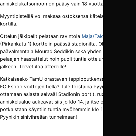
anniskelukatsomoon on pääsy vain 18 vuotta täyttäneillä.
Myyntipisteillä voi maksaa ostoksensa käteisen lisäksi
kortilla.
Ottelun jälkipelit pelataan ravintola
Maja/Talossa
(Pirkankatu 1) korttelin päässä stadionilta. Ohjelmassa on
päävalmentaja Mourad Seddikin sekä yhden TamU-
pelaajan haastattelut noin puoli tuntia ottelun päättymisen
jälkeen. Tervetuloa aftereille!
Katkaiseeko TamU orastavan tappioputkensa, vai jatkaako
FC Espoo voittojen tiellä? Tule torstaina Pyynikille
ottamaan asiasta selvää! Stadionin portit, ruokapalvelut ja
anniskelualue aukeavat siis jo klo 14, ja itse ottelu
potkaistaan käyntiin tuntia myöhemmin klo 15. Tervetuloa
Pyynikin sinivihreään tunnelmaan!