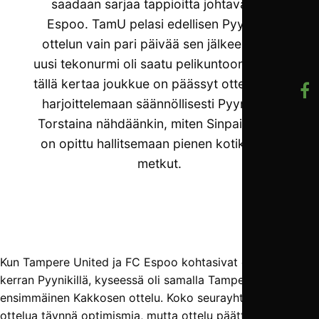
saadaan sarjaa tappioitta johtava FC
Espoo. TamU pelasi edellisen Pyynikin
ottelun vain pari päivää sen jälkeen, kun
uusi tekonurmi oli saatu pelikuntoon, mutta
tällä kertaa joukkue on päässyt ottelun alla
harjoittelemaan säännöllisesti Pyynikillä.
Torstaina nähdäänkin, miten Sinpaidoissa
on opittu hallitsemaan pienen kotikentän
metkut.
Kun Tampere United ja FC Espoo kohtasivat edellisen
kerran Pyynikillä, kyseessä oli samalla Tampere Unitedin
ensimmäinen Kakkosen ottelu. Koko seurayhteisö lähestyi
ottelua täynnä optimismia, mutta ottelu päättyi katkeraan