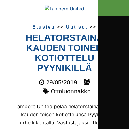
Etusivu
>>
Uutiset
>>
HELATORSTAINA
KAUDEN TOINEN
KOTI­OTTELU
PYYNIKILLÄ
29/05/2019
Otteluennakko
Tampere United pelaa helatorstaina klo 15
kauden toisen kotiottelunsa Pyynikin
urheilukentällä. Vastustajaksi otteluun