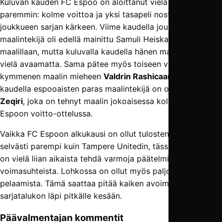
Kuluvan kauden FC Espoo on aloittanut vielä tätäkin
paremmin: kolme voittoa ja yksi tasapeli nostavat
joukkueen sarjan kärkeen. Viime kaudella joukkueen paras
maalintekijä oli edellä mainittu Samuli Heiska kymmenellä
maalillaan, mutta kuluvalla kaudella hänen maalitilinsä on
vielä avaamatta. Sama pätee myös toiseen viime kauden
kymmenen maalin mieheen
Valdrin Rashicaan
. Kuluvalla
kaudella espooaisten paras maalintekijä on ollut
Altin
Zeqiri
, joka on tehnyt maalin jokoaisessa kolmessa FC
Espoon voitto-ottelussa.
Vaikka FC Espoon alkukausi on ollut tulosten valossa
selvästi parempi kuin Tampere Unitedin, tässä vaiheessa
on vielä liian aikaista tehdä varmoja päätelmiä sarjan
voimasuhteista. Lohkossa on ollut myös paljon ristiin
pelaamista. Tämä saattaa pitää kaiken avoimena koko
sarjatalukon läpi pitkälle kesään.
Päävalmentajan kommentit