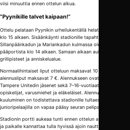
viisi minuuttia ennen ottelun alkua.
”Pyynikille talvet kaipaan!”
Ottelu pelataan Pyynikin urheilukentällä helatorstaina 30.5.
klo 15 alkaen. Sisäänkäynti stadionille tapahtuu F. E.
Sillanpäänkadun ja Mariankadun kulmassa olevasta
pääportista klo 14 alkaen. Samaan aikaan aukeavat myös
grillipisteet ja anniskelualue.
Normaalihintaiset liput otteluun maksavat 10 € ja
alennusliput maksavat 7 €. Alennukseen ovat oikeutettuja
Tampere Unitedin jäsenet sekä 7–16-vuotiaat lapset,
opiskelijat, varusmiehet ja eläkeläiset. Alennusryhmään
kuuluminen on todistettava stadionille tultaessa. TamU-
junioripelaajilla on vapaa pääsy seuran pelipaita päällä.
Stadionin portti aukeaa tunti ennen ottelun alkua eli klo 14,
ja paikalle kannattaa tulla hyvissä ajoin nauttimaan