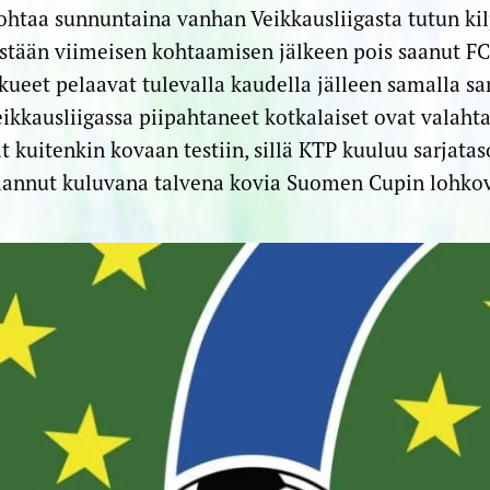
htaa sunnuntaina vanhan Veikkausliigasta tutun k
stään viimeisen kohtaamisen jälkeen pois saanut FC
kueet pelaavat tulevalla kaudella jälleen samalla sarj
ikkausliigassa piipahtaneet kotkalaiset ovat valah
at kuitenkin kovaan testiin, sillä KTP kuuluu sarjat
 pelannut kuluvana talvena kovia Suomen Cupin lohkov