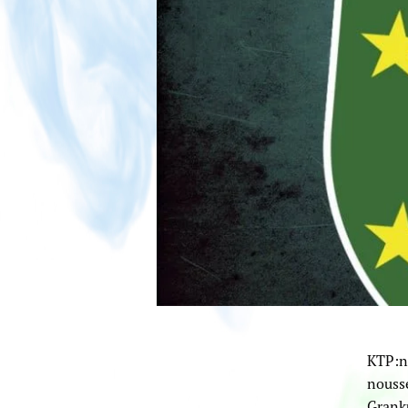
KTP:n
nouss
Granku