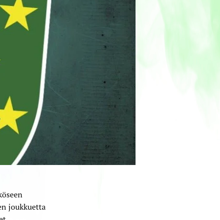
köseen
en joukkuetta
et