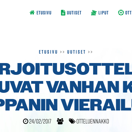
ETUSIVU
UUTISET
LIPUT
OTT
Etusivu
>>
Uutiset
>>
RJOITUSOTTE
UVAT VANHAN K
PANIN VIERAI
24/02/2017
Otteluennakko