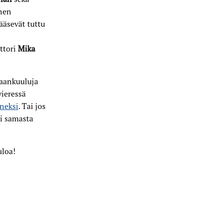
inen
ääsevät tuttu
ttori
Mika
aankuuluja
vieressä
eneksi
. Tai jos
si samasta
uloa!