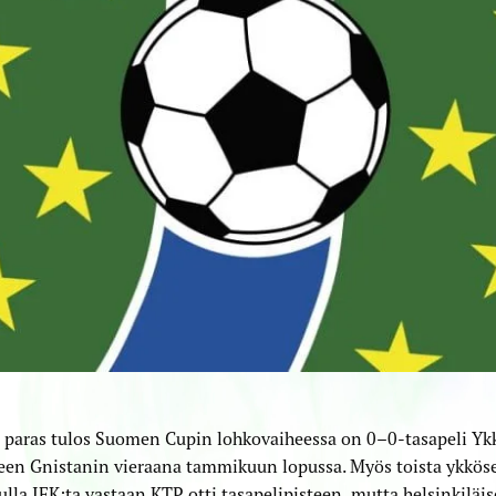
 paras tulos Suomen Cupin lohkovaiheessa on 0–0-tasapeli Yk
een Gnistanin vieraana tammikuun lopussa. Myös toista ykkös
lla IFK:ta vastaan KTP otti tasapelipisteen, mutta helsinkiläis