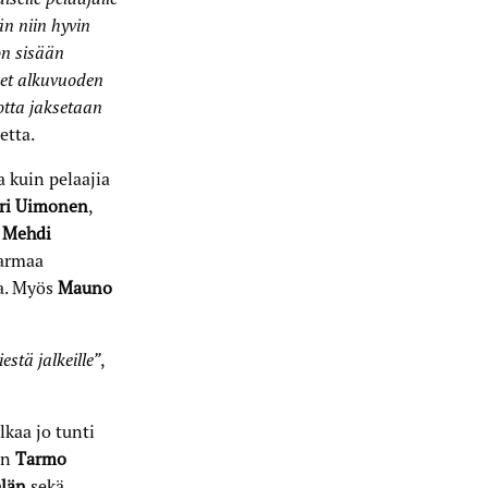
än niin hyvin
on sisään
et alkuvuoden
otta jaksetaan
etta.
 kuin pelaajia
eri Uimonen
,
a
Mehdi
armaa
sa. Myös
Mauno
stä jalkeille”
,
kaa jo tunti
an
Tarmo
län
sekä