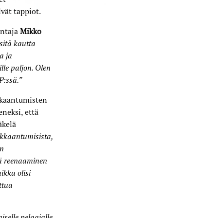
lvät tappiot.
entaja
Mikko
 sitä kautta
a ja
lle paljon. Olen
P:ssä.”
ukkaantumisten
neksi, että
äkelä
ukkaantumisista,
un
lä reenaaminen
ikka olisi
ttua
iselle pelaajalle