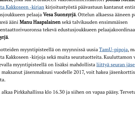
ta Kakkoseen -kirjan
kirjoitustyöstä päävastuun kantanut ent
usjoukkueen pelaaja
Vesa Suonsyrjä
. Ottelun alkaessa ääneen p
hreä ääni
Manu Haapalainen
sekä talvikauden ensimmäisen
ntaattorivuoronsa tekevä edustusjoukkueen pelaajakoordinaa
yrjä
.
uotteiden myyntipisteellä on myynnissä uusia
TamU-pipoja
, m
ta Kakkoseen -kirjoja sekä muita seuratuotteita. Kuuluttamon 
sevalla myyntipisteellä on lisäksi mahdollista
liittyä seuran jäs
o maksanut jäsenmaksusi vuodelle 2017, voit hakea jäsenkortti
ta.
 alkaa Pirkkahallissa klo 16.30 ja siihen on vapaa pääsy. Tervet