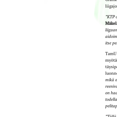
liigaj
”KTP o
Mäkel
liigaa
aidoim
itse p
TamU l
myötä 
täysip
luonne
mikä o
reeniv
on haa
todell
pelit
”Tällä