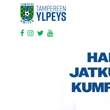
HA
JATK
KUMP