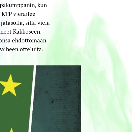
ilpakumppanin, kun
 KTP vierailee
atasolla, sillä vielä
taneet Kakkoseen.
asonsa ehdottomaan
aiheen otteluita.