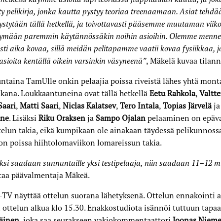
ty pelikirja, jonka kautta pystyy teoriaa treenaamaan. Asiat tehdä
ystytään tällä hetkellä, ja toivottavasti pääsemme muutaman viik
ymään paremmin käytännössäkin noihin asioihin. Olemme menne
esti aika kovaa, sillä meidän pelitapamme vaatii kovaa fysiikkaa, j
asioita kentällä oikein varsinkin väsyneenä”
, Mäkelä kuvaa tilann
taina TamUlle onkin pelaajia poissa riveistä lähes yhtä monta
kana. Loukkaantuneina ovat tällä hetkellä
Eetu Rahkola
,
Valtt
Saari
,
Matti Saari
,
Niclas Kalatsev
,
Tero Intala
,
Topias Järvelä
j
ne
. Lisäksi
Riku Oraksen
ja
Sampo Ojalan
pelaaminen on epäv
telun takia, eikä kumpikaan ole ainakaan täydessä pelikunnos
on poissa hiihtolomaviikon lomareissun takia.
si saadaan sunnuntaille yksi testipelaaja, niin saadaan 11–12 mie
staa päävalmentaja Mäkeä.
V näyttää ottelun suorana lähetyksenä. Ottelun ennakointi al
ottelun alkua klo 15.30. Enakkostudiota isännöi tuttuun tapa
käinen
, joka saa seurakseen vakiokommentaattori
Joonas Nieme