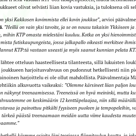
oukkueet olivat selvästi liian kovia vastuksia, ja tuloksena oli se
n yksi Kakkosen kovimmista ellei kovin joukkue”
, arvioi päävalm
ä
.
”Heillä on vain yksi tavoite, ja se on nousu takaisin Ykköseen ja
n, mihin KTP omasta mielestäni kuuluu. Kotka on yksi hienoimmist
mista futiskaupungeista, jossa jalkapallo oikeasti merkitsee ihmisi
elannut KTP:tä vastaan useasti ja myös saanut kunnian pelata KT
ähtee otteluun haasteellisesta tilanteesta, sillä lukuisten lo
joukkueen harjoitusvahvuus on pudonnut hetkellisesti niin pie
ainoinen harjoittelu ei ole ollut mahdollista. Päävalmentaja M
htiikin alkuvuotta vaikeaksi:
”Olemme kärsineet liian paljon lo
n näkynyt treenaamisessa. Treeneissä on hyvä meininki, mutta k
ahvuutemme on keskimäärin 12 kenttäpelaajaa, niin sillä määräl
stavaa ja painottuu pitkälti fyysiseen puoleen ja tempopeleihin, va
a tärkeä päästä treenaamaan meidän uutta viime kaudesta muute
apaamme.”
 hetkellä käymme asioita läpi teoriassa fläppitaulun kautta, ja joka