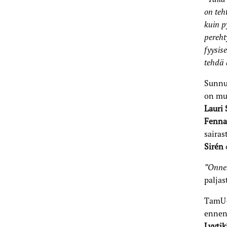
on teh
kuin p
pereht
fyysis
tehdä 
Sunnun
on mu
Lauri 
Fenna
sairas
Sirén
”Onnek
palja
TamU-T
ennen 
Lyyti