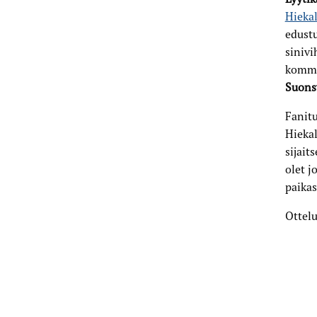
Hiekal
edust
sinivi
komme
Suons
Fanit
Hiekal
sijait
olet j
paikas
Ottelu