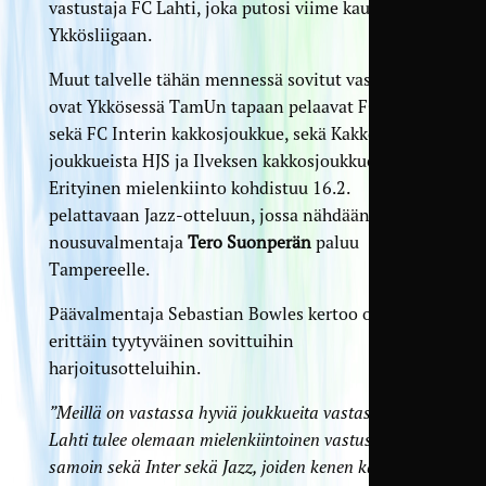
vastustaja FC Lahti, joka putosi viime kaudella
Ykkösliigaan.
Muut talvelle tähän mennessä sovitut vastustajat
ovat Ykkösessä TamUn tapaan pelaavat FC Jazz
sekä FC Interin kakkosjoukkue, sekä Kakkosen
joukkueista HJS ja Ilveksen kakkosjoukkue.
Erityinen mielenkiinto kohdistuu 16.2.
pelattavaan Jazz-otteluun, jossa nähdään
nousuvalmentaja
Tero Suonperän
paluu
Tampereelle.
Päävalmentaja Sebastian Bowles kertoo olevansa
erittäin tyytyväinen sovittuihin
harjoitusotteluihin.
”Meillä on vastassa hyviä joukkueita vastassa. FC
Lahti tulee olemaan mielenkiintoinen vastus, ja
samoin sekä Inter sekä Jazz, joiden kenen kanssa