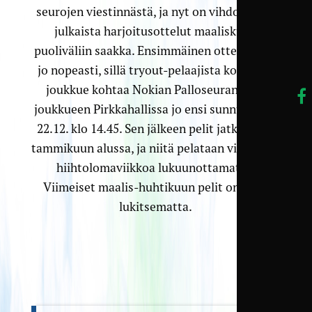
seurojen viestinnästä, ja nyt on vihdoin aika
julkaista harjoitusottelut maaliskuun
puoliväliin saakka. Ensimmäinen ottelu tulee
jo nopeasti, sillä tryout-pelaajista koostuva
joukkue kohtaa Nokian Palloseuran P20-
joukkueen Pirkkahallissa jo ensi sunnuntaina
22.12. klo 14.45. Sen jälkeen pelit jatkuvat jo
tammikuun alussa, ja niitä pelataan viikottain
hiihtolomaviikkoa lukuunottamatta.
Viimeiset maalis-huhtikuun pelit on vielä
lukitsematta.