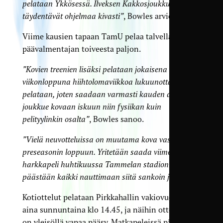
pelataan Ykkösessä. Ilveksen Kakkosjoukkue ja HJS
täydentävät ohjelmaa kivasti”
, Bowles arvioi.
Viime kausien tapaan TamU pelaa talvella
päävalmentajan toiveesta paljon.
”Kovien treenien lisäksi pelataan jokaisena
viikonloppuna hiihtolomaviikkoa lukuunottamatta
pelataan, joten saadaan varmasti kauden alkuun
joukkue kovaan iskuun niin fysiikan kuin
pelityylinkin osalta”
, Bowles sanoo.
”Vielä neuvotteluissa on muutama kova vastustaja
preseasonin loppuun. Yritetään saada viimeinen
harkkapeli huhtikuussa Tammelan stadionille, jotta
päästään kaikki nauttimaan siitä sankoin joukoin.”
Kotiottelut pelataan Pirkkahallin vakiovuorolla
aina sunnuntaina klo 14.45, ja näihin otteluihin
on yleisöllä vapaa pääsy. Matkapeleissä päästään