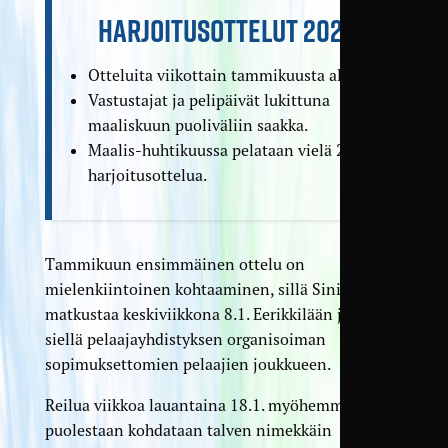
HARJOITUSOTTELUT 2025
Otteluita viikottain tammikuusta alkaen.
Vastustajat ja pelipäivät lukittuna
maaliskuun puoliväliin saakka.
Maalis-huhtikuussa pelataan vielä 2–3
harjoitusottelua.
Tammikuun ensimmäinen ottelu on
mielenkiintoinen kohtaaminen, sillä Sinipaidat
matkustaa keskiviikkona 8.1. Eerikkilään ja kohtaa
siellä pelaajayhdistyksen organisoiman
sopimuksettomien pelaajien joukkueen.
Reilua viikkoa lauantaina 18.1. myöhemmin
puolestaan kohdataan talven nimekkäin