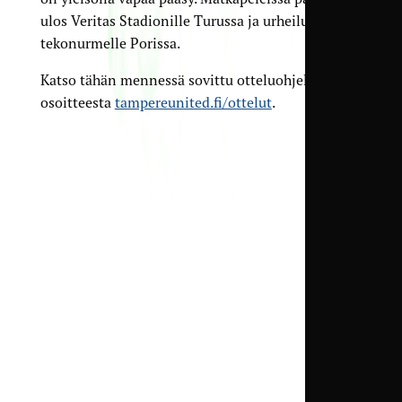
ulos Veritas Stadionille Turussa ja urheilukentän
tekonurmelle Porissa.
Katso tähän mennessä sovittu otteluohjelma
osoitteesta
tampereunited.fi/ottelut
.