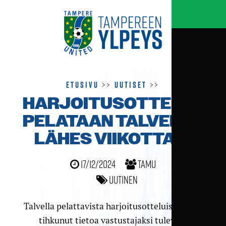
Etusivu
>>
Uutiset
>>
HARJOITUSOTTELUITA
PELATAAN TALVELLA
LÄHES VIIKOTTAIN
17/12/2024
TamU
Uutinen
Talvella pelattavista harjoitusotteluista on jo
tihkunut tietoa vastustajaksi tulevien