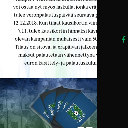
voi ostaa nyt myös laskulla, jonka eräpäiväksi
tulee veronpalautuspäivää seuraava päivä eli
12.12.2018. Kun tilaat kausikortin viimeistään
7.11. tulee kausikortin hinnaksi käynnissä
olevan kampanjan mukaisesti vain 50 euroa.
Tilaus on sitova, ja eräpäivän jälkeen tulleet
maksut palautetaan vähennettynä viiden
euron käsittely- ja palautuskuluilla.