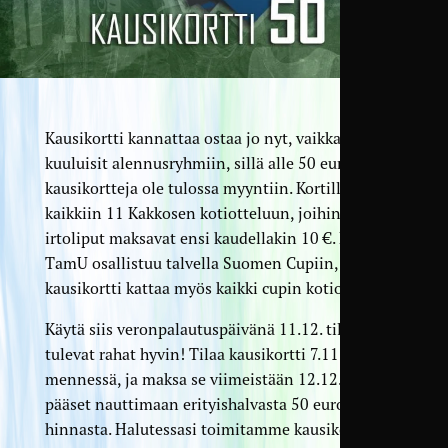
Kausikortti kannattaa ostaa jo nyt, vaikka
kuuluisit alennusryhmiin, sillä alle 50 eurolla ei
kausikortteja ole tulossa myyntiin. Kortilla pääset
kaikkiin 11 Kakkosen kotiotteluun, joihin
irtoliput maksavat ensi kaudellakin 10 €. Lisäksi
TamU osallistuu talvella Suomen Cupiin, ja
kausikortti kattaa myös kaikki cupin kotiottelut.
Käytä siis veronpalautuspäivänä 11.12. tilille
tulevat rahat hyvin! Tilaa kausikortti 7.11.
mennessä, ja maksa se viimeistään 12.12. niin
pääset nauttimaan erityishalvasta 50 euron
hinnasta. Halutessasi toimitamme kausikortin