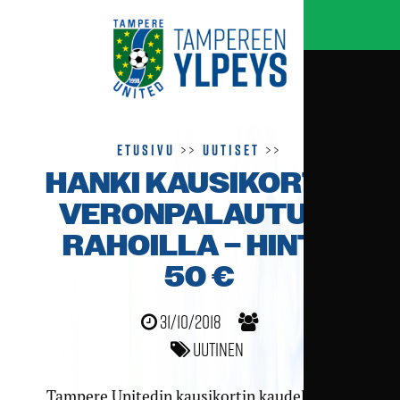
Etusivu
>>
Uutiset
>>
HANKI KAUSIKORTTI
VERON­PALAUTUS­
RAHOILLA – HINTA
50 €
31/10/2018
Uutinen
Tampere Unitedin kausikortin kaudelle 2019