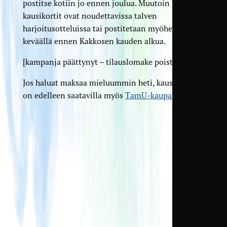
postitse kotiin jo ennen joulua. Muutoin
kausikortit ovat noudettavissa talven
harjoitusotteluissa tai postitetaan myöhemmin
keväällä ennen Kakkosen kauden alkua.
[kampanja päättynyt – tilauslomake poistettu]
Jos haluat maksaa mieluummin heti, kausikortteja
on edelleen saatavilla myös
TamU-kaupasta
.