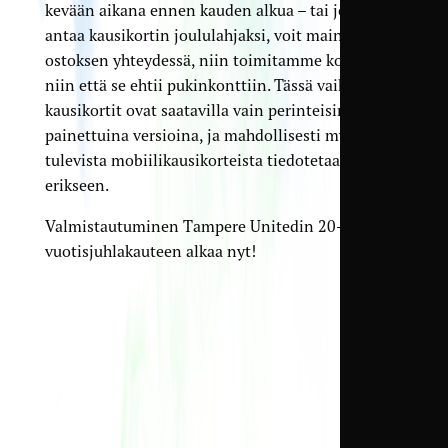
kevään aikana ennen kauden alkua – tai jos haluat
antaa kausikortin joululahjaksi, voit mainita tästä
ostoksen yhteydessä, niin toimitamme kortin
niin että se ehtii pukinkonttiin. Tässä vaiheessa
kausikortit ovat saatavilla vain perinteisinä
painettuina versioina, ja mahdollisesti myyntiin
tulevista mobiilikausikorteista tiedotetaan
erikseen.
Valmistautuminen Tampere Unitedin 20-
vuotisjuhlakauteen alkaa nyt!