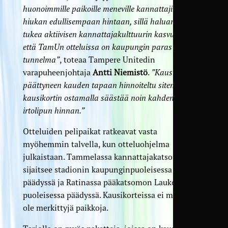
huonoimmille paikoille meneville kannattajille liput
hiukan edullisempaan hintaan, sillä haluamme
tukea aktiivisen kannattajakulttuurin kasvua, ja sitä
että TamUn otteluissa on kaupungin paras
tunnelma”
, toteaa Tampere Unitedin
varapuheenjohtaja
Antti Niemistö
.
”Kausikortit on
päättyneen kauden tapaan hinnoiteltu siten, että
kausikortin ostamalla säästää noin kahden
irtolipun hinnan.”
Otteluiden pelipaikat ratkeavat vasta
myöhemmin talvella, kun otteluohjelma
julkaistaan. Tammelassa kannattajakatsomo
sijaitsee stadionin kaupunginpuoleisessa
päädyssä ja Ratinassa pääkatsomon Laukonsillan
puoleisessa päädyssä. Kausikorteissa ei muutoin
ole merkittyjä paikkoja.