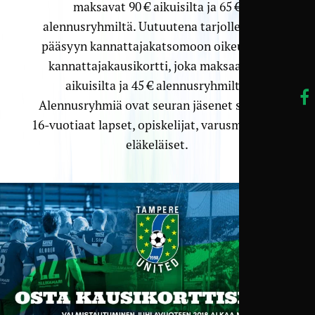
maksavat 90 € aikuisilta ja 65 €
alennusryhmiltä. Uutuutena tarjolle tulee
pääsyyn kannattajakatsomoon oikeuttava
kannattajakausikortti, joka maksaa 65 €
aikuisilta ja 45 € alennusryhmiltä.
Alennusryhmiä ovat seuran jäsenet sekä 7–
16-vuotiaat lapset, opiskelijat, varusmiehet ja
eläkeläiset.