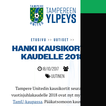
Etusivu
>>
Uutiset
>>
HANKI KAUSIKORTTI
KAUDELLE 2018
18/10/2017
Uutinen
Tampere Unitedin kausikortit seuran 20-
vuotisjuhlakaudelle 2018 ovat nyt myynnissä
TamU-kaupassa
. Pääkatsomoon kausikortit