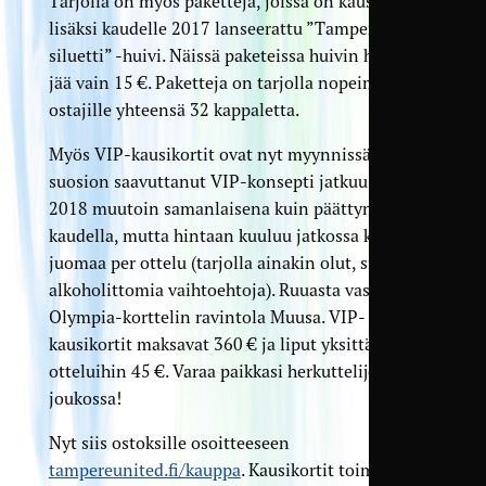
Tarjolla on myös paketteja, joissa on kausikortin
lisäksi kaudelle 2017 lanseerattu ”Tampereen
siluetti” -huivi. Näissä paketeissa huivin hinnaksi
jää vain 15 €. Paketteja on tarjolla nopeimmille
ostajille yhteensä 32 kappaletta.
Myös VIP-kausikortit ovat nyt myynnissä. Suuren
suosion saavuttanut VIP-konsepti jatkuu kaudella
2018 muutoin samanlaisena kuin päättyneellä
kaudella, mutta hintaan kuuluu jatkossa kaksi
juomaa per ottelu (tarjolla ainakin olut, siideri ja
alkoholittomia vaihtoehtoja). Ruuasta vastaa
Olympia-korttelin ravintola Muusa. VIP-
kausikortit maksavat 360 € ja liput yksittäisiin
otteluihin 45 €. Varaa paikkasi herkuttelijoiden
joukossa!
Nyt siis ostoksille osoitteeseen
tampereunited.fi/kauppa
. Kausikortit toimitetaan