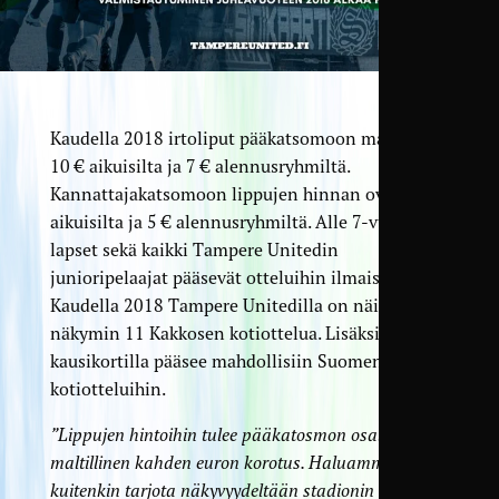
Kaudella 2018 irtoliput pääkatsomoon maksavat
10 € aikuisilta ja 7 € alennusryhmiltä.
Kannattajakatsomoon lippujen hinnan ovat 7 €
aikuisilta ja 5 € alennusryhmiltä. Alle 7-vuotiaat
lapset sekä kaikki Tampere Unitedin
junioripelaajat pääsevät otteluihin ilmaiseksi.
Kaudella 2018 Tampere Unitedilla on näillä
näkymin 11 Kakkosen kotiottelua. Lisäksi
kausikortilla pääsee mahdollisiin Suomen Cupin
kotiotteluihin.
”Lippujen hintoihin tulee pääkatosmon osalta
maltillinen kahden euron korotus. Haluamme
kuitenkin tarjota näkyvyydeltään stadionin