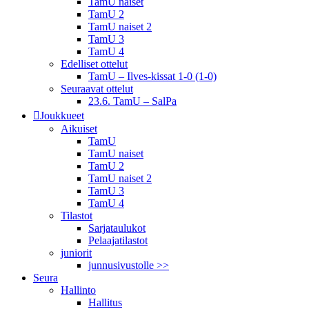
TamU naiset
TamU 2
TamU naiset 2
TamU 3
TamU 4
Edelliset ottelut
TamU – Ilves-kissat 1-0 (1-0)
Seuraavat ottelut
23.6. TamU – SalPa
Joukkueet
Aikuiset
TamU
TamU naiset
TamU 2
TamU naiset 2
TamU 3
TamU 4
Tilastot
Sarjataulukot
Pelaajatilastot
juniorit
junnusivustolle >>
Seura
Hallinto
Hallitus