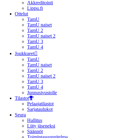
Akkreditointi
Lippu.fi
Ottelut
TamU
TamU naiset
TamU 2
TamU naiset 2
TamU 3
TamU 4
Joukkueet
TamU
TamU naiset
TamU 2
TamU naiset 2
TamU 3
TamU 4
Junnusivustolle
Tilastot
Pelaajatilastot
Sarjataulukot
Seura
Hallitus
Liity jäseneksi
Säännöt
Toimintasuunnitelma