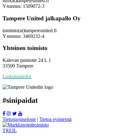
info(at)tampereunited.fi
Y-tunnus: 1509072-3
Tampere United jalkapallo Oy
toimisto(at)tampereunited.fi
Y-tunnus: 3469232-4
Yhteinen toimisto
Kalevan puistotie 24 L 1
33500 Tampere
Laskutustiedot
#
sinipaidat
Tietosuojaseloste
|
Tietoa evästeistä