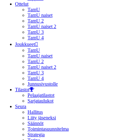
Ottelut
TamU
TamU naiset
TamU 2
TamU naiset 2
TamU 3
TamU 4
Joukkueet
TamU
TamU naiset
TamU 2
TamU naiset 2
TamU 3
TamU 4
Junnusivustolle
Tilastot
Pelaajatilastot
Sarjataulukot
Seura
Hallitus
Liity jäseneksi
Säännöt
Toimintasuunnitelma
Strategia