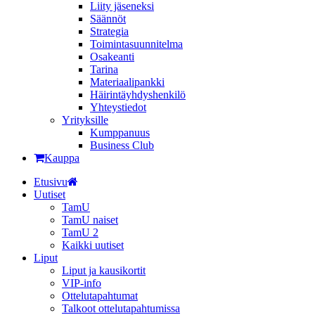
Liity jäseneksi
Säännöt
Strategia
Toimintasuunnitelma
Osakeanti
Tarina
Materiaalipankki
Häirintä­yhdyshenkilö
Yhteystiedot
Yrityksille
Kumppanuus
Business Club
Kauppa
Etusivu
Uutiset
TamU
TamU naiset
TamU 2
Kaikki uutiset
Liput
Liput ja kausikortit
VIP-info
Ottelutapahtumat
Talkoot ottelutapahtumissa