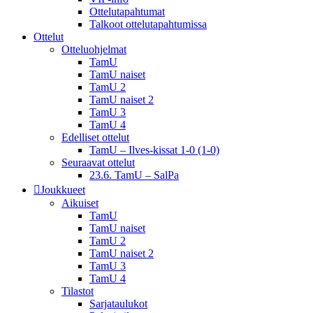
Ottelutapahtumat
Talkoot ottelu­tapahtumissa
Ottelut
Otteluohjelmat
TamU
TamU naiset
TamU 2
TamU naiset 2
TamU 3
TamU 4
Edelliset ottelut
TamU – Ilves-kissat 1-0 (1-0)
Seuraavat ottelut
23.6. TamU – SalPa
Joukkueet
Aikuiset
TamU
TamU naiset
TamU 2
TamU naiset 2
TamU 3
TamU 4
Tilastot
Sarjataulukot