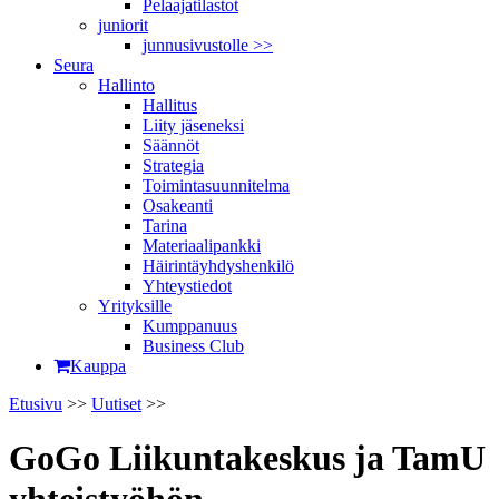
Pelaajatilastot
juniorit
junnusivustolle >>
Seura
Hallinto
Hallitus
Liity jäseneksi
Säännöt
Strategia
Toimintasuunnitelma
Osakeanti
Tarina
Materiaalipankki
Häirintä­yhdyshenkilö
Yhteystiedot
Yrityksille
Kumppanuus
Business Club
Kauppa
Etusivu
>>
Uutiset
>>
GoGo Liikuntakeskus ja TamU