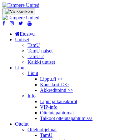
Etusivu
Uutiset
TamU
TamU naiset
TamU 2
Kaikki uutiset
Liput
Liput
Lippu.fi >>
Kausikortit >>
Akkreditointi >>
Info
Liput ja kausikortit
VIP-info
Ottelutapahtumat
Talkoot ottelu­tapahtumissa
Ottelut
Otteluohjelmat
TamU