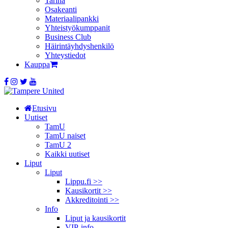
Tarina
Osakeanti
Materiaalipankki
Yhteistyö­kumppanit
Business Club
Häirintä­yhdyshenkilö
Yhteystiedot
Kauppa
Etusivu
Uutiset
TamU
TamU naiset
TamU 2
Kaikki uutiset
Liput
Liput
Lippu.fi >>
Kausikortit >>
Akkreditointi >>
Info
Liput ja kausikortit
VIP-info