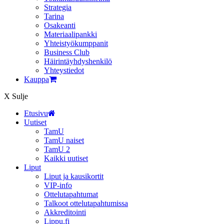
Strategia
Tarina
Osakeanti
Materiaalipankki
Yhteistyö­kumppanit
Business Club
Häirintä­yhdyshenkilö
Yhteystiedot
Kauppa
X
Sulje
Etusivu
Uutiset
TamU
TamU naiset
TamU 2
Kaikki uutiset
Liput
Liput ja kausikortit
VIP-info
Ottelutapahtumat
Talkoot ottelutapahtumissa
Akkreditointi
Lippu.fi