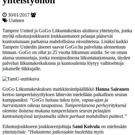
yhteistyöhön
30/01/2017
Uutinen
Tampere United ja GoGo Liikuntakeskus aloittava yhteistyön, jonka
myötä edustusjoukkueen loukkaantuneet pelaajat pääsevät
kuntoutumaan parhaissa mahdollisissa olosuhteissa. Lisäksi kaikki
Tampere Unitedin jäsenet saavat GoGo:lta palveluita alennettuun
hintaan. GoGo on ollut jo 25 vuotta liikunnan asialla. Se on oman
alansa uranuurtaja, jonka monipuolisesta liikuntatarjonnasta, täyden
palvelun liikuntakeskuksista ja kuntosaleista löytyy vaihtoehtoja
jokaiselle liikkujalle.
GoGo Liikuntakeskuksen markkinointipäällikkö
Hanna Sairanen
kertoo tamperelaisyrityksen lähtevän mielellään paikallisen seuran
kumppaniksi:
”GoGo haluaa tukea työn, vapaa-ajan ja
harrastusten oikeaa tasapainoa. Tamperelaisena perheyrityksenä
olemme iloisena mukana tamperelaisen seuran pelaajien
kuntoutustyössä tarjoamalla siihen parhaat mahdolliset puitteet.”
Edustusjoukkueen joukkueenjohtaja
Sami Koivula
on mielissään
yhteistyöstä:
”Haluamme jatkossakin huolehtia myös