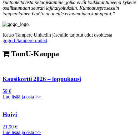
kuntoutettavista pelaajistamme, jotka eivät loukkaantuneena kykene
osallistumaan seuran lajiharjoituksiin. Kuntoutusprosessiin
tamperelainen GoGo on meille erinomainen kumppani.”
Katso Tampere Unitedin jåsenille tarjotut edut osoittesta
gogo.fi/tampere-united
.
TamU-Kauppa
Kausikortti 2026 – loppukausi
59 €
Lue lisää ja osta >>
Huivi
21,90 €
Lue lisää ja osta >>