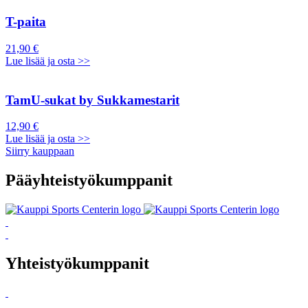
T-paita
21,90 €
Lue lisää ja osta >>
TamU-sukat by Sukkamestarit
12,90 €
Lue lisää ja osta >>
Siirry kauppaan
Pääyhteistyökumppanit
Yhteistyökumppanit