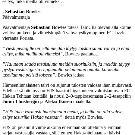
esitys, mikä meillä oli viimeksi.
-
Sebastian Bowles
Päävalmentaja
Päävalmentaja
Sebastian Bowles
toteaa TamUlla olevan alla kolme
voittoa putkeen ja viimeisimpänä vahva ysikymppinen FC Jazzin
vieraana Porissa.
”Viesti pelaajille on, että meidän täytyy toistaa sama vahva ja ehjä
esitys, mikä meillä oli viimeksi”
, Bowles paaluttaa.
”Halutaan saada tasaisuutta meidän suorituksiin, ja meidän täytyy
pystyä vastustajasta riippumatta pelaamaan omalla korkealla
tasollamme pelistä toiseen”
, Bowles jatkaa.
Hämeenlinnalaisten talvi on sujunut tulosten valossa ihan mukavasti.
Edellisessä ottelussaan HJS haastoi liigakauteen valmistautuvan FC
Hakan Tehtaan kentällä, ja nousi 2–0-tappioasemasta 2–2-tasapeliin
Jonni Thusbergin
ja
Aleksi Ikosen
maaleilla.
”HJS tulee varmasti haastamaan meitä, ja heillä on alla vahva
esitys tasurilla Hakaa vastaan”
, tietää myös Bowles.
HJS on pelannut viime aikoina enemmänkin otteluita ylemmän
sarjan vastustajia vastaan, sillä ennen Haka-otteluaan se hävisi