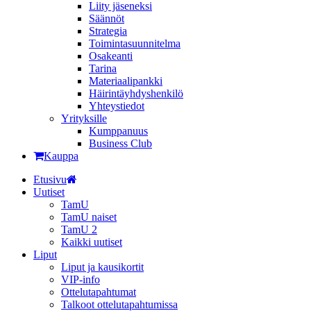
Liity jäseneksi
Säännöt
Strategia
Toimintasuunnitelma
Osakeanti
Tarina
Materiaalipankki
Häirintä­yhdyshenkilö
Yhteystiedot
Yrityksille
Kumppanuus
Business Club
Kauppa
Etusivu
Uutiset
TamU
TamU naiset
TamU 2
Kaikki uutiset
Liput
Liput ja kausikortit
VIP-info
Ottelutapahtumat
Talkoot ottelutapahtumissa