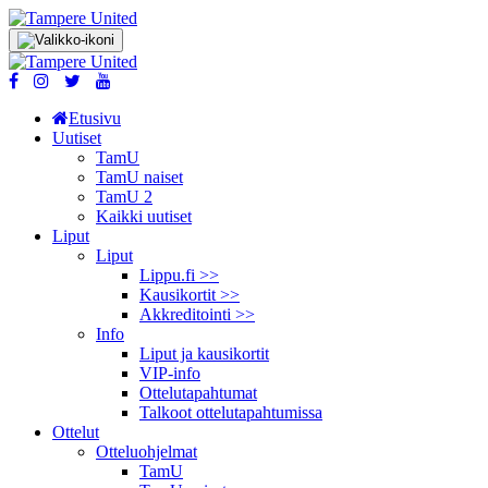
Etusivu
Uutiset
TamU
TamU naiset
TamU 2
Kaikki uutiset
Liput
Liput
Lippu.fi >>
Kausikortit >>
Akkreditointi >>
Info
Liput ja kausikortit
VIP-info
Ottelutapahtumat
Talkoot ottelu­tapahtumissa
Ottelut
Otteluohjelmat
TamU