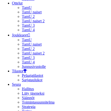
Ottelut
TamU
TamU naiset
TamU 2
TamU naiset 2
TamU 3
TamU 4
Joukkueet
TamU
TamU naiset
TamU 2
TamU naiset 2
TamU 3
TamU 4
Junnusivustolle
Tilastot
Pelaajatilastot
Sarjataulukot
Seura
Hallitus
Liity jäseneksi
Säännöt
Toimintasuunnitelma
Strategia