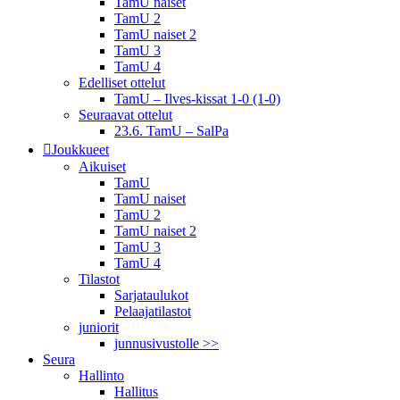
TamU naiset
TamU 2
TamU naiset 2
TamU 3
TamU 4
Edelliset ottelut
TamU – Ilves-kissat 1-0 (1-0)
Seuraavat ottelut
23.6. TamU – SalPa
Joukkueet
Aikuiset
TamU
TamU naiset
TamU 2
TamU naiset 2
TamU 3
TamU 4
Tilastot
Sarjataulukot
Pelaajatilastot
juniorit
junnusivustolle >>
Seura
Hallinto
Hallitus