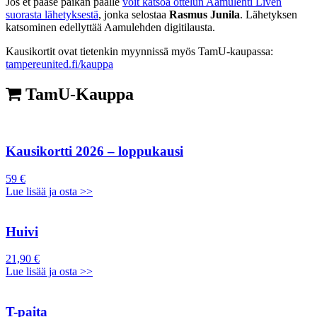
Jos et pääse paikan päälle
voit katsoa ottelun Aamulehti Liven
suorasta lähetyksestä
, jonka selostaa
Rasmus Junila
. Lähetyksen
katsominen edellyttää Aamulehden digitilausta.
Kausikortit ovat tietenkin myynnissä myös TamU-kaupassa:
tampereunited.fi/kauppa
TamU-Kauppa
Kausikortti 2026 – loppukausi
59 €
Lue lisää ja osta >>
Huivi
21,90 €
Lue lisää ja osta >>
T-paita