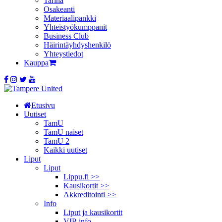
Tarina
Osakeanti
Materiaalipankki
Yhteistyö­kumppanit
Business Club
Häirintä­yhdyshenkilö
Yhteystiedot
Kauppa
Etusivu
Uutiset
TamU
TamU naiset
TamU 2
Kaikki uutiset
Liput
Liput
Lippu.fi >>
Kausikortit >>
Akkreditointi >>
Info
Liput ja kausikortit
VIP-info