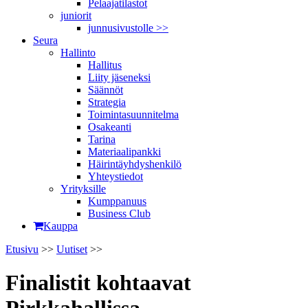
Pelaajatilastot
juniorit
junnusivustolle >>
Seura
Hallinto
Hallitus
Liity jäseneksi
Säännöt
Strategia
Toimintasuunnitelma
Osakeanti
Tarina
Materiaalipankki
Häirintä­yhdyshenkilö
Yhteystiedot
Yrityksille
Kumppanuus
Business Club
Kauppa
Etusivu
>>
Uutiset
>>
Finalistit kohtaavat