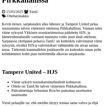
Pirkkahallissa
15/03/2025
TamU
Otteluennakko
Kevät etenee, sarjakauden alku lähenee ja Tampere United pelaa
sunnuntaina talven viimeisen ottelunsa Pirkkahallissa. Vastaan tulee
viime syksynä Ykkösen nouskarsinnoissa päihitetty HJS, ja
hämeenlinnalaisille varmasti maistuisi voitto juuri tästä ottelusta.
Sarjatasoa ylempänä pelaava TamU on kuitenkin vahvistunut viime
syksystä, eivätkä HJS:n vahvistukset välttämättä ole aivan samaa
tasoa. Tärkeintä kummallekin joukkueelle on kuitenkin oman pelin
kehittäminen kohti pian molemmilla alkavaa sarjakautta.
Tampere United – HJS
Viime syksyn nousukarsinta­finalistit kohtaavat.
Ottelu on TamUlle talven viimeinen Pirkkahallissa.
Päävalmentaja Sebastian Bowles painottaa suoritusten
tasaisuutta.
Viesti pelaajille on, että meidän täytyy toistaa sama vahva ja ehjä