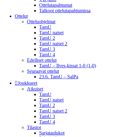
Ottelutapahtumat
Talkoot ottelu­tapahtumissa
Ottelut
Otteluohjelmat
TamU
TamU naiset
TamU 2
TamU naiset 2
TamU 3
TamU 4
Edelliset ottelut
TamU – Ilves-kissat 1-0 (1-0)
Seuraavat ottelut
23.6. TamU – SalPa
Joukkueet
Aikuiset
TamU
TamU naiset
TamU 2
TamU naiset 2
TamU 3
TamU 4
Tilastot
Sarjataulukot