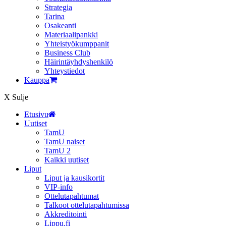
Strategia
Tarina
Osakeanti
Materiaalipankki
Yhteistyö­kumppanit
Business Club
Häirintä­yhdyshenkilö
Yhteystiedot
Kauppa
X
Sulje
Etusivu
Uutiset
TamU
TamU naiset
TamU 2
Kaikki uutiset
Liput
Liput ja kausikortit
VIP-info
Ottelutapahtumat
Talkoot ottelutapahtumissa
Akkreditointi
Lippu.fi