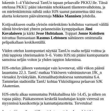
lukemin 1–4 Ykkösessä TamUn tapaan pelaavalle PKKU:lle. Tässä
ottelussa PKKU pääsi iskemään tehokkaasti tilanteen­vaihdoista, ja
on mielen­kiintoista nähdä onko HJS saanut parannettua tätä osa-
aluetta kokeneen päävalmentaja
Mikko Mannisen
johdolla.
Kotijoukkueen osalta yleisön mielenkiinto kohdistuu varmasti välillä
silmiä hivelevästi yhteen pelanneisiiin kymppipaikan
Jimi
Kovalaiseen
ja kärki
Jesse Huhtalaan
. Toppari
Jonne Koistisen
toivuttua flunssastaan
Rasmus Lehtonen
nähtäneen omimmalla
pelipaikallaan keskikentällä.
Viiden ottelun kuntopuntari näyttää TamUn osalta neljää voittoa ja
yhtä tappiota yhteismaalein 9–6. Voitto HJS:stä pitäisi kuntopuntarin
samoissa neljän voiton ja yhden tappion lukemissa.
HJS-ottelun jälkeen vastustajat vain kovenevat, sillä viikon päästä
lauantaina 22.3. TamU matkaa Ykköseen valmistautuvan JJK_n
vieraaksi Jyväskylään. Kenraali­harjoituksessa sunnuntaina 6.4.
Tammelan stadionilla TamU kohtaa Ykkösliigassa pelaavan SJK
Akatemian.
HJS-ottelu alkaa sunnuntaina Pirkkahallissa klo 14.45, ja siihen on
vapaa pääsy. Pääkatsomon keskellä kuuluttajan kopin vieressä on
myynnissä kausikortteja ja kannattajatuotteita. Tervetuloa!