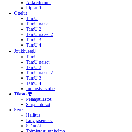
Akkreditointi
Lippu.fi
Ottelut
TamU
TamU naiset
TamU 2
TamU naiset 2
TamU 3
TamU 4
Joukkueet
TamU
TamU naiset
TamU 2
TamU naiset 2
TamU 3
TamU 4
Junnusivustolle
Tilastot
Pelaajatilastot
Sarjataulukot
Seura
Hallitus
Liity jäseneksi
Säännöt
Toimintasuunnitelma