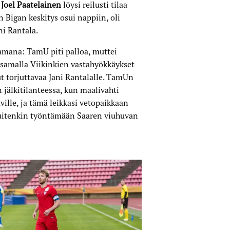
a
Joel Paatelainen
löysi reilusti tilaa
 Bigan keskitys osui nappiin, oli
ni Rantala.
amana: TamU piti palloa, muttei
a samalla Viikinkien vastahyökkäykset
llut torjuttavaa Jani Rantalalle. TamUn
 jälkitilanteessa, kun maalivahti
ville, ja tämä leikkasi vetopaikkaan
kuitenkin työntämään Saaren viuhuvan