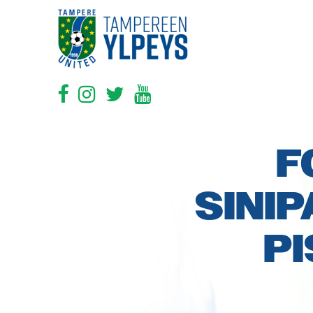
F
SINI
PI