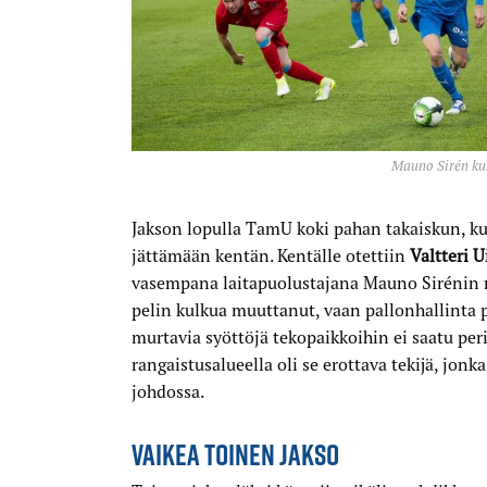
Mauno Sirén kul
Jakson lopulla TamU koki pahan takaiskun, ku
jättämään kentän. Kentälle otettiin
Valtteri 
vasempana laitapuolustajana Mauno Sirénin no
pelin kulkua muuttanut, vaan pallonhallinta p
murtavia syöttöjä tekopaikkoihin ei saatu pe
rangaistusalueella oli se erottava tekijä, jonk
johdossa.
VAIKEA TOINEN JAKSO