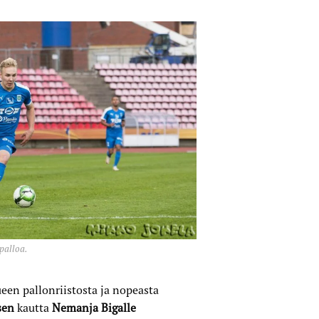
palloa.
ueen pallonriistosta ja nopeasta
sen
kautta
Nemanja Bigalle