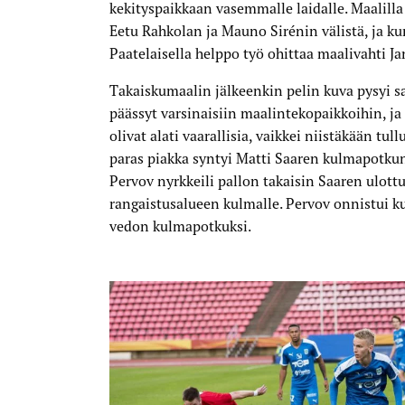
kekityspaikkaan vasemmalle laidalle. Maalill
Eetu Rahkolan ja Mauno Sirénin välistä, ja kun
Paatelaisella helppo työ ohittaa maalivahti Ja
Takaiskumaalin jälkeenkin pelin kuva pysyi s
päässyt varsinaisiin maalintekopaikkoihin, j
olivat alati vaarallisia, vaikkei niistäkään tu
paras piakka syntyi Matti Saaren kulmapotkun
Pervov nyrkkeili pallon takaisin Saaren ulottu
rangaistusalueen kulmalle. Pervov onnistui 
vedon kulmapotkuksi.