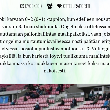
17/09/2017
Otteluraportti
ki karvaan 0–2 (0–1) -tappion, kun edelleen nousu
t vieraili Ratinan stadionilla. Ongelmaksi ottelussa 
uttamaan pallonhallintaa maalipaikoiksi, vaan joi
yt ongelma murtautumisvaiheessa nosti päätään erit
täytyessä suosiolla puolustusmuotoonsa. FC Viiking
ksillä, ja kun kärjestä löytyi tuulikuuma maalintek
 tuikkaamassa kotijoukkueen masentaneet kaksi maal
näköisesti.