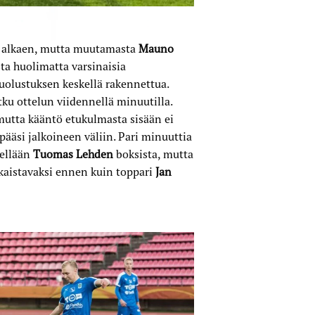
ta alkaen, mutta muutamasta
Mauno
sta huolimatta varsinaisia
puolustuksen keskellä rakennettua.
u ottelun viidennellä minuutilla.
 mutta kääntö etukulmasta sisään ei
pääsi jalkoineen väliin. Pari minuuttia
sellään
Tuomas Lehden
boksista, mutta
kaistavaksi ennen kuin toppari
Jan