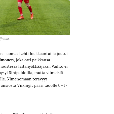
jettaa.
n Tuomas Lehti loukkaantui ja joutui
Uimonen
, joka otti paikkansa
ustessa laitahyökkääjäksi. Vaihto ei
ysyi Sinipaidoilla, mutta viimeisiä
rille. Nimenomaan terävyys
a ansiosta Viikingit pääsi tauolle 0–1-