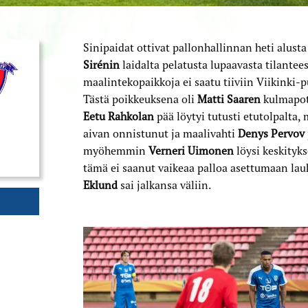
Sinipaidat ottivat pallonhallinnan heti alus
Sirénin
laidalta pelatusta lupaavasta tilantee
maalintekopaikkoja ei saatu tiiviin Viikinki-
Tästä poikkeuksena oli
Matti Saaren
kulmapotk
Eetu Rahkolan
pää löytyi tutusti etutolpalta,
aivan onnistunut ja maalivahti
Denys Pervov
myöhemmin
Verneri Uimonen
löysi keskityk
tämä ei saanut vaikeaa palloa asettumaan lau
Eklund
sai jalkansa väliin.