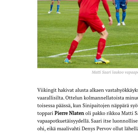
Matti Saari laukoo vapaapo
Viikingit hakivat alusta alkaen vastahyökkäyksi
vaarallisilta. Ottelun kolmannellatoista minuu
toisessa päässä, kun Sinipaitojen näppärä syö
toppari
Pierre Nlaten
oli pakko rikkoa Matti S
vapaapotkuetäisyydellä. Saari itse luonnollises
ohi, eikä maalivahti Denys Pervov ollut lähell