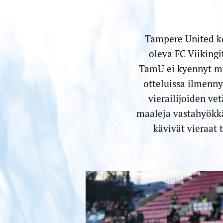
Tampere United ko
oleva FC Viikingi
TamU ei kyennyt mu
otteluissa ilmenn
vierailijoiden ve
maaleja vastahyökkäy
kävivät vieraat