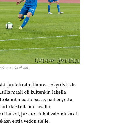
tkun niukasti ohi.
ä, ja ajoittain tilanteet näyttivätkin
tilla maali oli kuitenkin lähellä
ttökombinaatio päättyi siihen, että
aarta keskellä mukavalla
ti laukoi, ja veto viuhui vain niukasti
äkään ehtiä vedon tielle.