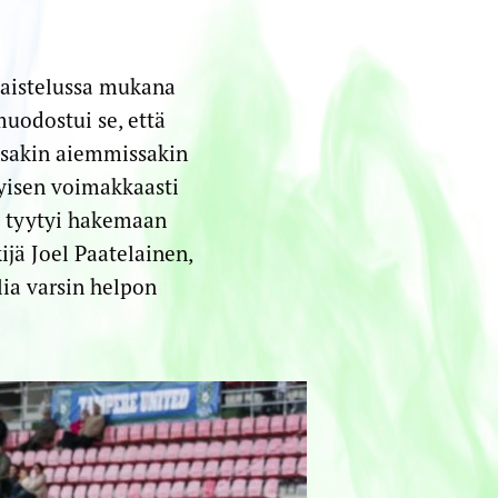
taistelussa mukana
muodostui se, että
ssakin aiemmissakin
yisen voimakkaasti
it tyytyi hakemaan
ijä Joel Paatelainen,
ia varsin helpon