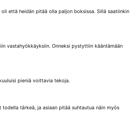
li että heidän pitää olla paljon boksissa. Sillä saatiinkin
lisiin vastahyökkäyksiin. Onneksi pystyttiin kääntämään
uuluisi pieniä voittavia tekoja.
yt todella tärkeä, ja asiaan pitää suhtautua näin myös