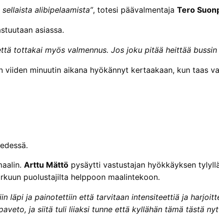
sellaista alibipelaamista”
, totesi päävalmentaja
Tero Suon
stuutaan asiassa.
tä tottakai myös valmennus. Jos joku pitää heittää bussin al
en viiden minuutin aikana hyökännyt kertaakaan, kun taas va
 edessä.
maalin.
Arttu Mättö
pysäytti vastustajan hyökkäyksen tylyll
arkuun puolustajilta helppoon maalintekoon.
iin läpi ja painotettiin että tarvitaan intensiteettiä ja harjoi
paveto, ja siitä tuli liiaksi tunne että kyllähän tämä tästä ny