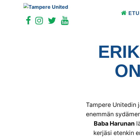
ETU
ERI
ON
Tampere Unitedin j
enemmän sydämentyk
Baba Harunan
l
kerjäsi etenkin 