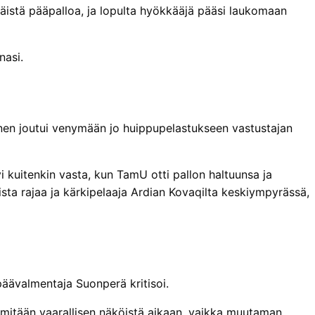
käistä pääpalloa, ja lopulta hyökkääjä pääsi laukomaan
nasi.
lainen joutui venymään jo huippupelastukseen vastustajan
i kuitenkin vasta, kun TamU otti pallon haltuunsa ja
ista rajaa ja kärkipelaaja Ardian Kovaqilta keskiympyrässä,
päävalmentaja Suonperä kritisoi.
n mitään vaarallisen näköistä aikaan, vaikka muutaman