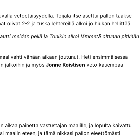
alla vetoetäisyydellä. Toijala itse asettui pallon taakse
livat 2-2 ja tuska lehtereillä alkoi jo hiukan hellittää.
apautti meidän peliä ja Tonikin alkoi lämmetä oltuaan pitkään
maalivahti vähään aikaan joutunut. Heti ensimmäisessä
an jalkoihin ja myös
Jonne Koistisen
veto kauempaa
 aikaa painetta vastustajan maalille, ja lopulta kaivattu
si maalin eteen, ja tämä nikkasi pallon eleettömästi