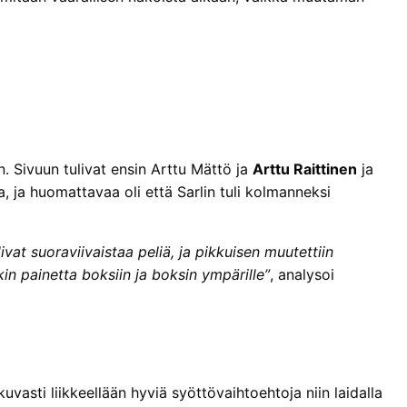
. Sivuun tulivat ensin Arttu Mättö ja
Arttu Raittinen
ja
a, ja huomattavaa oli että Sarlin tuli kolmanneksi
vat suoraviivaistaa peliä, ja pikkuisen muutettiin
nkin painetta boksiin ja boksin ympärille”
, analysoi
kuvasti liikkeellään hyviä syöttövaihtoehtoja niin laidalla