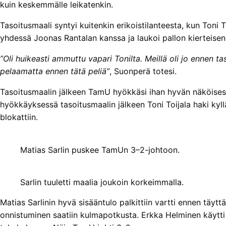
kuin keskemmälle leikatenkin.
Tasoitusmaali syntyi kuitenkin erikoistilanteesta, kun Toni 
yhdessä Joonas Rantalan kanssa ja laukoi pallon kierteisenä 
”Oli huikeasti ammuttu vapari Tonilta. Meillä oli jo ennen t
pelaamatta ennen tätä peliä”
, Suonperä totesi.
Tasoitusmaalin jälkeen TamU hyökkäsi ihan hyvän näköisest
hyökkäyksessä tasoitusmaalin jälkeen Toni Toijala haki kyllä
blokattiin.
Matias Sarlin puskee TamUn 3–2-johtoon.
Sarlin tuuletti maalia joukoin korkeimmalla.
Matias Sarlinin hyvä sisääntulo palkittiin vartti ennen täyt
onnistuminen saatiin kulmapotkusta. Erkka Helminen käytti pa