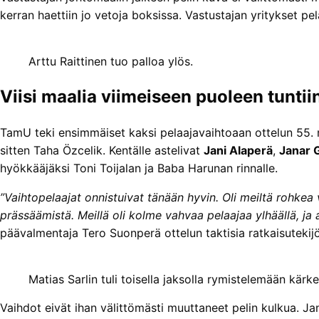
kerran haettiin jo vetoja boksissa. Vastustajan yritykset pe
Arttu Raittinen tuo palloa ylös.
Viisi maalia viimeiseen puoleen tuntii
TamU teki ensimmäiset kaksi pelaajavaihtoaan ottelun 55. mi
sitten Taha Özcelik. Kentälle astelivat
Jani Alaperä
,
Janar 
hyökkääjäksi Toni Toijalan ja Baba Harunan rinnalle.
”Vaihtopelaajat onnistuivat tänään hyvin. Oli meiltä rohkea 
prässäämistä. Meillä oli kolme vahvaa pelaajaa ylhäällä, ja a
päävalmentaja Tero Suonperä ottelun taktisia ratkaisutekijö
Matias Sarlin tuli toisella jaksolla rymistelemään kärk
Vaihdot eivät ihan välittömästi muuttaneet pelin kulkua. Janar