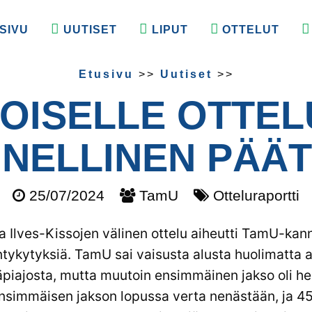
SIVU
UUTISET
LIPUT
OTTELUT
Etusivu
>>
Uutiset
>>
KOISELLE OTTEL
NELLINEN PÄÄ
25/07/2024
TamU
Otteluraportti
a Ilves-Kissojen välinen ottelu aiheutti TamU-kann
ytyksiä. TamU sai vaisusta alusta huolimatta a
äpiajosta, mutta muutoin ensimmäinen jakso oli he
ensimmäisen jakson lopussa verta nenästään, ja 45