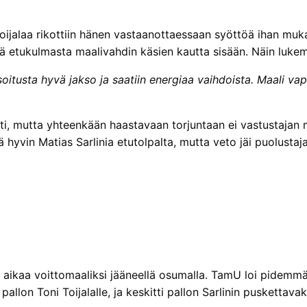
Toijalaa rikottiin hänen vastaanottaessaan syöttöä ihan mukav
etukulmasta maalivahdin käsien kautta sisään. Näin lukemat o
asoitusta hyvä jakso ja saatiin energiaa vaihdoista. Maali v
i, mutta yhteenkään haastavaan torjuntaan ei vastustajan 
 hyvin Matias Sarlinia etutolpalta, mutta veto jäi puolustaj
tä aikaa voittomaaliksi jääneellä osumalla. TamU loi pidemmän
llon Toni Toijalalle, ja keskitti pallon Sarlinin puskettavak