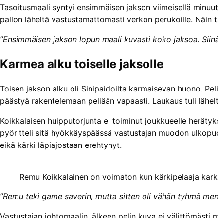
Tasoitusmaali syntyi ensimmäisen jakson viimeisellä minuut
pallon läheltä vastustamattomasti verkon perukoille. Näin t
”Ensimmäisen jakson lopun maali kuvasti koko jaksoa. Siinä
Karmea alku toiselle jaksolle
Toisen jakson alku oli Sinipaidoilta karmaisevan huono. Pel
päästyä rakentelemaan peliään vapaasti. Laukaus tuli lähelt
Koikkalaisen huipputorjunta ei toiminut joukkueelle herätyk
pyöritteli sitä hyökkäyspäässä vastustajan muodon ulkopuole
eikä kärki läpiajostaan erehtynyt.
Remu Koikkalainen on voimaton kun kärkipelaaja kark
”Remu teki game saverin, mutta sitten oli vähän tyhmä menet
Vastustajan johtomaalin jälkeen pelin kuva ei välittömästi 