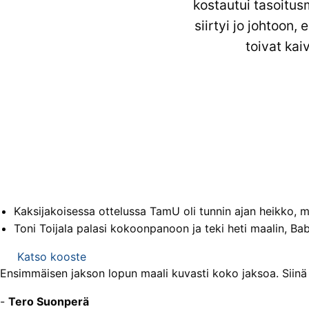
kostautui tasoitus
siirtyi jo johtoon
toivat kai
Kaksijakoisessa ottelussa TamU oli tunnin ajan heikko, mutt
Toni Toijala palasi kokoon­panoon ja teki heti maalin, B
Katso kooste
Ensimmäisen jakson lopun maali kuvasti koko jaksoa. Siinä 
-
Tero Suonperä