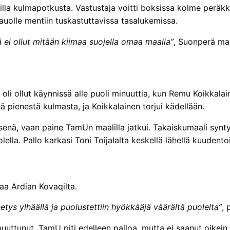
illa kulmapotkusta. Vastustaja voitti boksissa kolme peräk
auolle mentiin tuskastuttavissa tasalukemissa.
 ei ollut mitään kiimaa suojella omaa maalia”
, Suonperä ma
i oli ollut käynnissä alle puoli minuuttia, kun Remu Koikka
ä pienestä kulmasta, ja Koikkalainen torjui kädellään.
senä, vaan paine TamUn maalilla jatkui. Takaiskumaali synty
lla. Pallo karkasi Toni Toijalalta keskellä lähellä kuudento
aa Ardian Kovaqilta.
ys ylhäällä ja puolustettiin hyökkääjä väärältä puolelta”
, 
muuttunut. TamU piti edelleen palloa, mutta ei saanut oikei