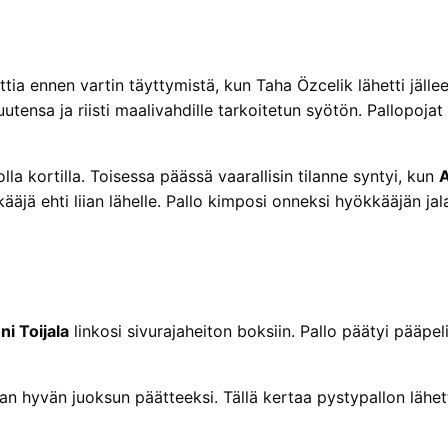
a ennen vartin täyttymistä, kun Taha Özcelik lähetti jällee
suutensa ja riisti maalivahdille tarkoitetun syötön. Pallopoj
a kortilla. Toisessa päässä vaarallisin tilanne syntyi, kun
A
kääjä ehti liian lähelle. Pallo kimposi onneksi hyökkääjän ja
ni Toijala
linkosi sivurajaheiton boksiin. Pallo päätyi pääpel
an hyvän juoksun päätteeksi. Tällä kertaa pystypallon lähet