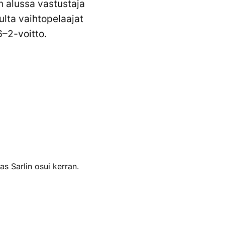
n alussa vastustaja
ulta vaihtopelaajat
6–2-voitto.
s Sarlin osui kerran.