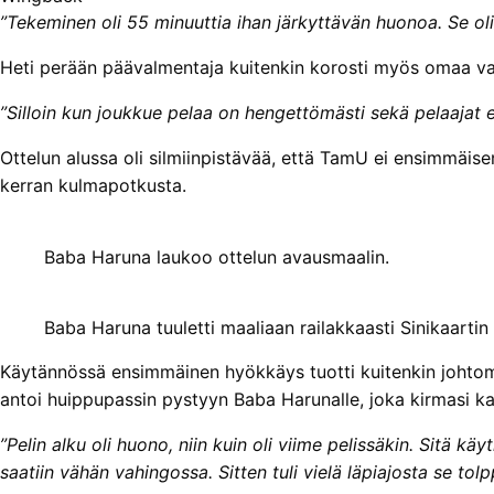
”Tekeminen oli 55 minuuttia ihan järkyttävän huonoa. Se oli 
Heti perään päävalmentaja kuitenkin korosti myös omaa va
”Silloin kun joukkue pelaa on hengettömästi sekä pelaajat et
Ottelun alussa oli silmiinpistävää, että TamU ei ensimmäis
kerran kulmapotkusta.
Baba Haruna laukoo ottelun avausmaalin.
Baba Haruna tuuletti maaliaan railakkaasti Sinikaartin
Käytännössä ensimmäinen hyökkäys tuotti kuitenkin johto
antoi huippupassin pystyyn Baba Harunalle, joka kirmasi k
”Pelin alku oli huono, niin kuin oli viime pelissäkin. Sitä käyt
saatiin vähän vahingossa. Sitten tuli vielä läpiajosta se tolp