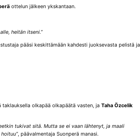
perä
ottelun jälkeen ykskantaan.
le, heitän itseni.”
stustaja pääsi keskittämään kahdesti juoksevasta pelistä ja
ä taklauksella olkapää olkapäätä vasten, ja
Taha Özcelik
tteetkin tukivat sitä. Mutta se ei vaan lähtenyt, ja maali
t hoituu”
, päävalmentaja Suonperä manasi.