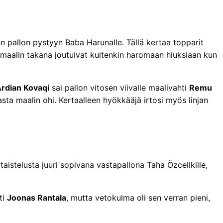
n pallon pystyyn Baba Harunalle. Tällä kertaa topparit
at maalin takana joutuivat kuitenkin haromaan hiuksiaan kun
rdian Kovaqi
sai pallon vitosen viivalle maalivahti
Remu
lasta maalin ohi. Kertaalleen hyökkääjä irtosi myös linjan
itaistelusta juuri sopivana vastapallona Taha Özcelikille,
ti
Joonas Rantala
, mutta vetokulma oli sen verran pieni,